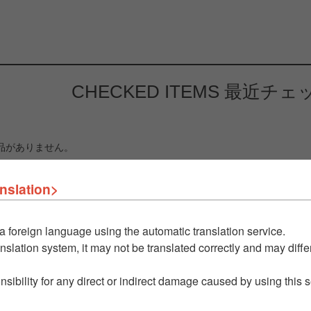
CHECKED ITEMS
最近チェ
品がありません。
nslation>
a foreign language using the automatic translation service.
nslation system, it may not be translated correctly and may differ
nsibility for any direct or indirect damage caused by using this 