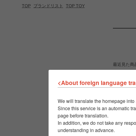
TOP
ブランドリスト
TOP TOY
最近見た商
<About foreign language tra
We will translate the homepage into 
Since this service is an automatic tra
page before translation.
In addition, we do not take any respo
understanding in advance.