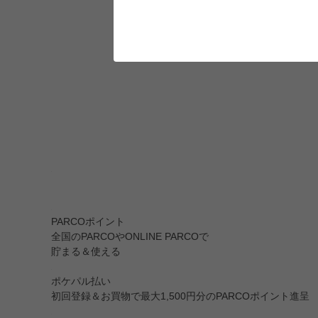
PARCOポイント
全国のPARCOやONLINE PARCOで
貯まる＆使える
ポケパル払い
初回登録＆お買物で最大1,500円分のPARCOポイント進呈