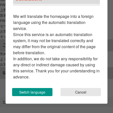
PARCO_ya
上野
新着アイテムから探す
We will translate the homepage into a foreign
PARCO限定アイテムから探す
language using the automatic translation
セールアイテムから探す
service.
お気に入りから探す
Since this service is an automatic translation
キャンペーン/クーポン対象から探す
system, it may not be translated correctly and
ご利用案内
may differ from the original content of the page
before translation.
初めてのお客様へ
In addition, we do not take any responsibility for
よくあるご質問 / お問い合わせ
any direct or indirect damage caused by using
お知らせ
this service. Thank you for your understanding in
SNSアカウント
advance.
Switch language
Cancel
TOP
ブランドリスト
Tom Wood