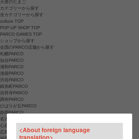
天使のたまご
カテゴリーから探す
全カテゴリーから探す
culture TOP
POP-UP SHOP TOP
PARCO GAMES TOP
ショップから探す
全国のPARCO店舗から探す
札幌PARCO
仙台PARCO
浦和PARCO
池袋PARCO
渋谷PARCO
錦糸町PARCO
吉祥寺PARCO
調布PARCO
ひばりが丘PARCO
静岡PARCO
名古屋PARCO
心斎橋PARCO
<About foreign language
広島PARCO
translation>
福岡PARCO