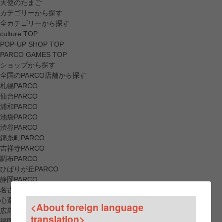
天使のたまご
カテゴリーから探す
全カテゴリーから探す
culture TOP
POP-UP SHOP TOP
PARCO GAMES TOP
ショップから探す
全国のPARCO店舗から探す
札幌PARCO
仙台PARCO
浦和PARCO
池袋PARCO
渋谷PARCO
錦糸町PARCO
吉祥寺PARCO
調布PARCO
ひばりが丘PARCO
静岡PARCO
名古屋PARCO
心斎橋PARCO
<About foreign language
広島PARCO
translation>
福岡PARCO