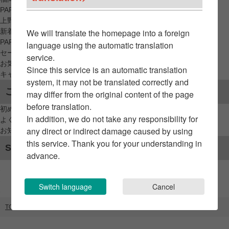
PARCO_ya
上野
新着アイテムから探す
We will translate the homepage into a foreign
PARCO限定アイテムから探す
language using the automatic translation
セールアイテムから探す
service.
お気に入りから探す
Since this service is an automatic translation
キャンペーン/クーポン対象から探す
system, it may not be translated correctly and
ご利用案内
may differ from the original content of the page
before translation.
初めてのお客様へ
In addition, we do not take any responsibility for
よくあるご質問 / お問い合わせ
any direct or indirect damage caused by using
お知らせ
this service. Thank you for your understanding in
SNSアカウント
advance.
Switch language
Cancel
TOP
ブランドリスト
Y's for men（GATE）