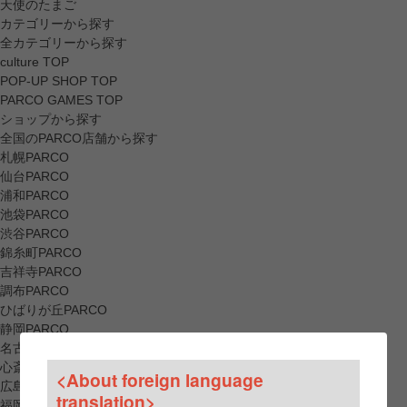
天使のたまご
カテゴリーから探す
全カテゴリーから探す
culture TOP
POP-UP SHOP TOP
PARCO GAMES TOP
ショップから探す
全国のPARCO店舗から探す
札幌PARCO
仙台PARCO
浦和PARCO
池袋PARCO
渋谷PARCO
錦糸町PARCO
吉祥寺PARCO
調布PARCO
ひばりが丘PARCO
静岡PARCO
名古屋PARCO
心斎橋PARCO
<About foreign language
広島PARCO
translation>
福岡PARCO