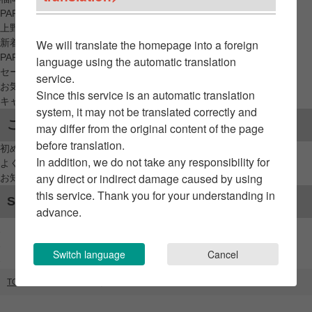
PARCO_ya
上野
新着アイテムから探す
We will translate the homepage into a foreign
PARCO限定アイテムから探す
language using the automatic translation
セールアイテムから探す
service.
お気に入りから探す
Since this service is an automatic translation
キャンペーン/クーポン対象から探す
system, it may not be translated correctly and
ご利用案内
may differ from the original content of the page
before translation.
初めてのお客様へ
In addition, we do not take any responsibility for
よくあるご質問 / お問い合わせ
any direct or indirect damage caused by using
お知らせ
this service. Thank you for your understanding in
SNSアカウント
advance.
Switch language
Cancel
TOP
ブランドリスト
和なでしこ