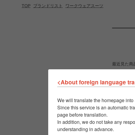
TOP
ブランドリスト
ワークウェアスーツ
最近見た商
<About foreign language tra
We will translate the homepage into 
Since this service is an automatic tra
page before translation.
In addition, we do not take any respo
understanding in advance.