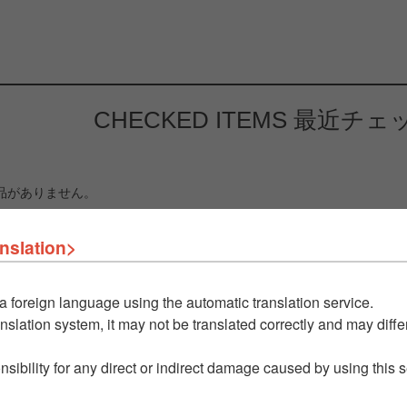
CHECKED ITEMS
最近チェ
品がありません。
nslation>
a foreign language using the automatic translation service.
nslation system, it may not be translated correctly and may differ
nsibility for any direct or indirect damage caused by using this 