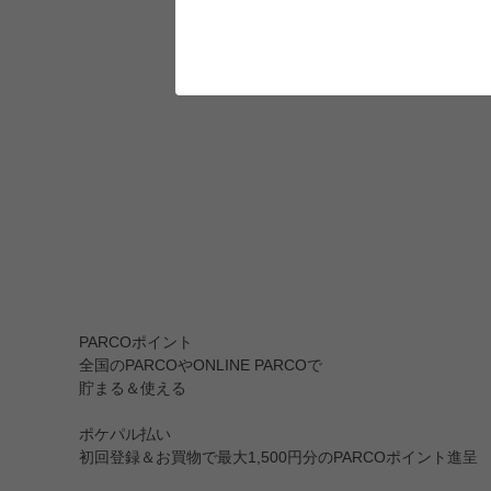
PARCOポイント
全国のPARCOやONLINE PARCOで
貯まる＆使える
ポケパル払い
初回登録＆お買物で最大1,500円分のPARCOポイント進呈