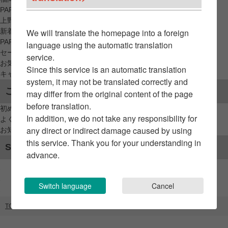
PARCO_ya
上野
新着アイテムから探す
We will translate the homepage into a foreign
PARCO限定アイテムから探す
language using the automatic translation
セールアイテムから探す
service.
お気に入りから探す
Since this service is an automatic translation
キャンペーン/クーポン対象から探す
system, it may not be translated correctly and
ご利用案内
may differ from the original content of the page
before translation.
初めてのお客様へ
In addition, we do not take any responsibility for
よくあるご質問 / お問い合わせ
any direct or indirect damage caused by using
お知らせ
this service. Thank you for your understanding in
SNSアカウント
advance.
Switch language
Cancel
TOP
ブランドリスト
Younger Song / codegraphy