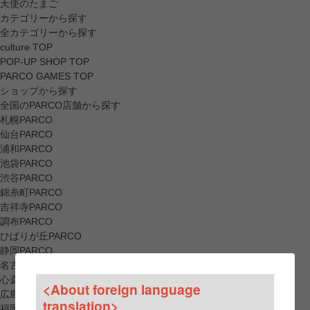
天使のたまご
カテゴリーから探す
全カテゴリーから探す
culture TOP
POP-UP SHOP TOP
PARCO GAMES TOP
ショップから探す
全国のPARCO店舗から探す
札幌PARCO
仙台PARCO
浦和PARCO
池袋PARCO
渋谷PARCO
錦糸町PARCO
吉祥寺PARCO
調布PARCO
ひばりが丘PARCO
静岡PARCO
名古屋PARCO
心斎橋PARCO
<About foreign language
広島PARCO
translation>
福岡PARCO