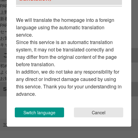
PARCO_ya
上野
新着アイテムから探す
We will translate the homepage into a foreign
PARCO限定アイテムから探す
language using the automatic translation
セールアイテムから探す
service.
お気に入りから探す
Since this service is an automatic translation
キャンペーン/クーポン対象から探す
system, it may not be translated correctly and
ご利用案内
may differ from the original content of the page
before translation.
初めてのお客様へ
In addition, we do not take any responsibility for
よくあるご質問 / お問い合わせ
any direct or indirect damage caused by using
お知らせ
this service. Thank you for your understanding in
SNSアカウント
advance.
Switch language
Cancel
TOP
ブランドリスト
yushokobayashi（GATE）