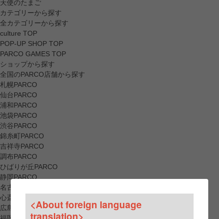
天使のたまご
カテゴリーから探す
全カテゴリーから探す
culture TOP
POP-UP SHOP TOP
PARCO GAMES TOP
ショップから探す
全国のPARCO店舗から探す
札幌PARCO
仙台PARCO
浦和PARCO
池袋PARCO
渋谷PARCO
錦糸町PARCO
吉祥寺PARCO
調布PARCO
ひばりが丘PARCO
静岡PARCO
名古屋PARCO
心斎橋PARCO
<About foreign language
広島PARCO
translation>
福岡PARCO