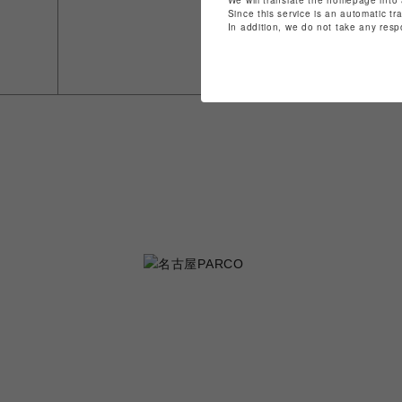
We will translate the homepage into 
Since this service is an automatic tr
In addition, we do not take any resp