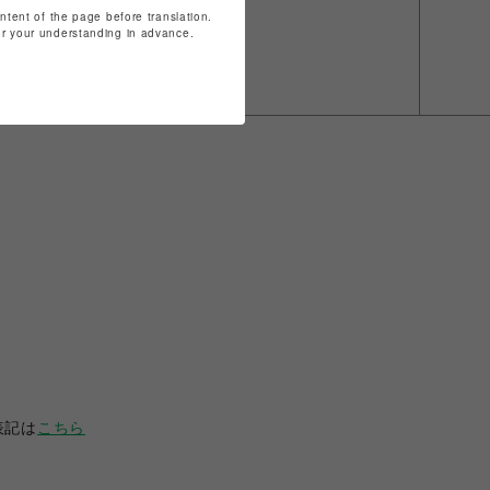
ontent of the page before translation.
for your understanding in advance.
表記は
こちら