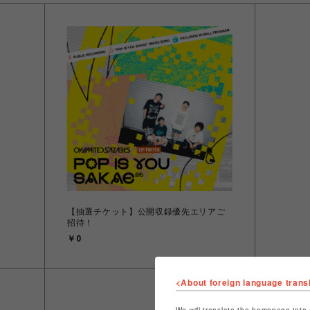
【抽選チケット】公開収録優先エリアご
招待！
￥0
<About foreign language trans