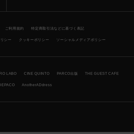
ご利用規約
特定商取引法などに基づく表記
ポリシー
クッキーポリシー
ソーシャルメディアポリシー
RO LABO
CINE QUINTO
PARCO出版
THE GUEST CAFE
DEPACO
AnotherADdress