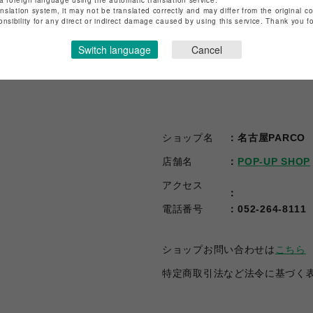
a foreign language using the automatic translation service.
anslation system, it may not be translated correctly and may differ from the original c
onsibility for any direct or indirect damage caused by using this service. Thank you 
Switch language
Cancel
ショップ名
名古屋PARCO
店舗名
POP-UP SHOP
アクセス
電話番号
052-264-8111
ショップお問い合わせは
こちら
特定商取引法など法令に基づく