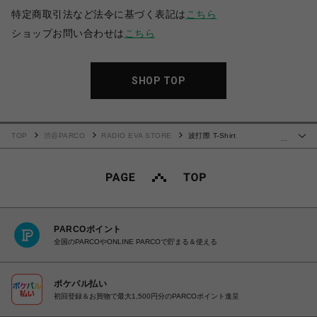
特定商取引法など法令に基づく表記は
こちら
ショップお問い合わせは
こちら
SHOP TOP
TOP
渋谷PARCO
RADIO EVA STORE
波打際 T-Shirt
…
(WHITE×BLUE)
PARCOポイント
全国のPARCOやONLINE PARCOで貯まる＆使える
ポケパル払い
初回登録＆お買物で最大1,500円分のPARCOポイント進呈