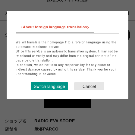
アイテム説明 / 素材
<About foreign language translation>
シェアする
We will translate the homepage into a foreign language using the
automatic translation service.
Since this service is an automatic translation system, it may not be
translated correctly and may differ from the original content of the
page before translation.
In addition, we do not take any responsibility for any direct or
indirect damage caused by using this service. Thank you for your
understanding in advance.
Switch language
Cancel
ショップ名
RADIO EVA STORE
店舗名
渋谷PARCO