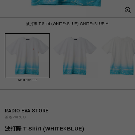
波打際 T-Shirt (WHITE×BLUE) WHITE×BLUE M
WHITE×BLUE
RADIO EVA STORE
渋谷PARCO
波打際 T-Shirt (WHITE×BLUE)