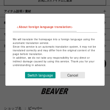
お気に入りアイテムに追加
アイテム説明 / 素材
概要
<About foreign language translation>
サイズ
We will translate the homepage into a foreign language using the
automatic translation service.
注意事項
Since this service is an automatic translation system, it may not be
translated correctly and may differ from the original content of the
page before translation.
In addition, we do not take any responsibility for any direct or
indirect damage caused by using this service. Thank you for your
シェアする
understanding in advance.
Switch language
Cancel
ショップ名
ビーバー