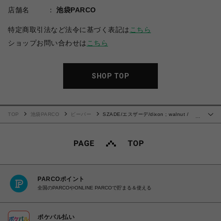
店舗名
池袋PARCO
特定商取引法など法令に基づく表記は
こちら
ショップお問い合わせは
こちら
SHOP TOP
TOP
池袋PARCO
ビーバー
SZADE/エスザーデ/dixon ; walnut /
…
moss polarised サングラス
PARCOポイント
全国のPARCOやONLINE PARCOで貯まる＆使える
ポケパル払い