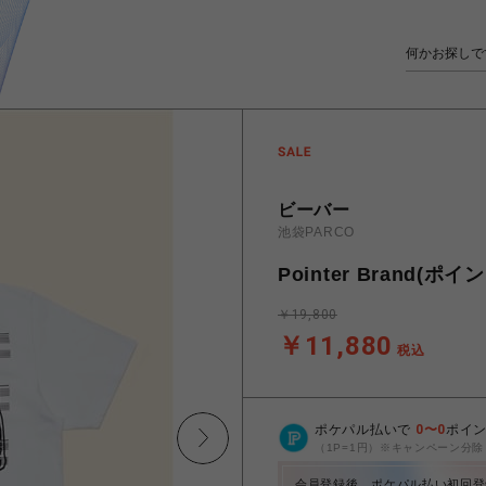
ビーバー
池袋PARCO
Pointer Brand(ポイ
￥19,800
￥11,880
税込
ポケパル払いで
0
〜
0
ポイ
（1P=1円）※キャンペーン分除
会員登録後、ポケパル払い初回登