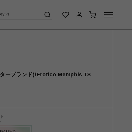
ンターブランド)/Erotico Memphis TS
ント
く
録&利用で