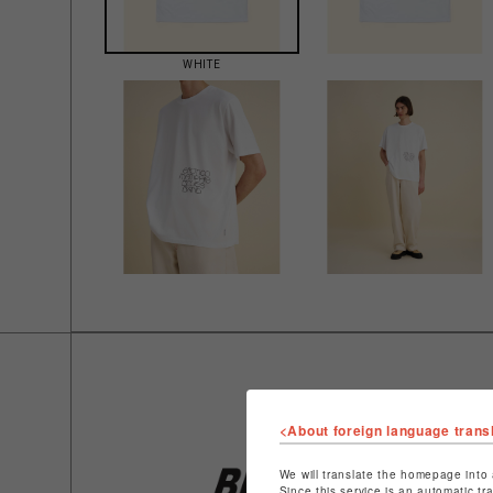
WHITE
<About foreign language trans
We will translate the homepage into 
Since this service is an automatic tr