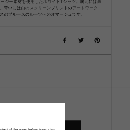
ンジャージー素材を使用したホワイトTシャツ。胸元には黒
、背中には白のスクリーンプリントのアートワーク
スのブルースのルーツへのオマージュです。
SHOP TOP
ontent of the page before translation.