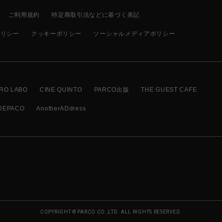
ご利用規約
特定商取引法などに基づく表記
ポリシー
クッキーポリシー
ソーシャルメディアポリシー
RO LABO
CINE QUINTO
PARCO出版
THE GUEST CAFE
DEPACO
AnotherADdress
COPYRIGHT © PARCO CO.,LTD. ALL RIGHTS RESERVED.