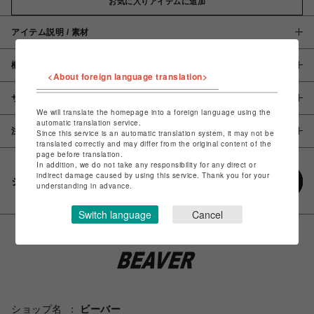
お気に入りアイテムに追加
アイテム説明 / 素材
概要
<About foreign language translation>
サイズ
We will translate the homepage into a foreign language using the
automatic translation service.
注意事項
Since this service is an automatic translation system, it may not be
translated correctly and may differ from the original content of the
page before translation.
In addition, we do not take any responsibility for any direct or
indirect damage caused by using this service. Thank you for your
シェアする
understanding in advance.
Switch language
Cancel
ショップ名
ビーバー