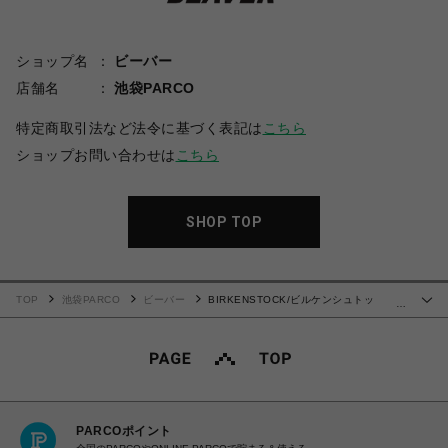
ショップ名
ビーバー
店舗名
池袋PARCO
特定商取引法など法令に基づく表記は
こちら
ショップお問い合わせは
こちら
SHOP TOP
TOP
池袋PARCO
ビーバー
BIRKENSTOCK/ビルケンシュトッ
…
ク/Mogami Terra TEC LOOP モガミ テラ テック ループ 1031279 サンダル
PARCOポイント