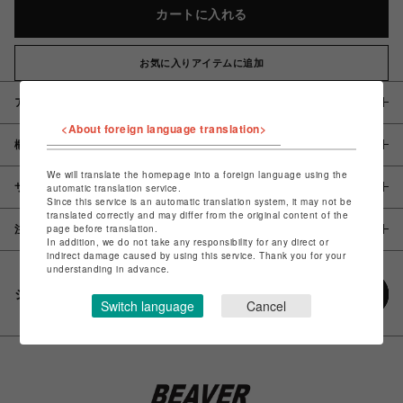
カートに入れる
お気に入りアイテムに追加
アイテム説明 / 素材
<About foreign language translation>
概要
We will translate the homepage into a foreign language using the
サイズ
automatic translation service.
Since this service is an automatic translation system, it may not be
translated correctly and may differ from the original content of the
page before translation.
注意事項
In addition, we do not take any responsibility for any direct or
indirect damage caused by using this service. Thank you for your
understanding in advance.
シェアする
Switch language
Cancel