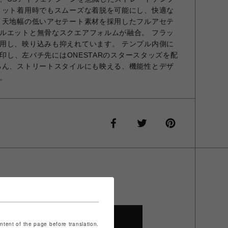
メット着用時でもスムーズな着脱を可能にし、快適な
 天地幅の低いアセテート素材を採用したフルアセテ
ルエットと無骨なスクエアフォルムが融合。 フラッ
用し、映り込みも抑えれています。 テンプル内側に
を刻印し、左バチ先にはONESTARのスタースタッズを配
ろん、ストリートスタイルにも映える、機能性とデザ
。
SHOP TOP
ontent of the page before translation.