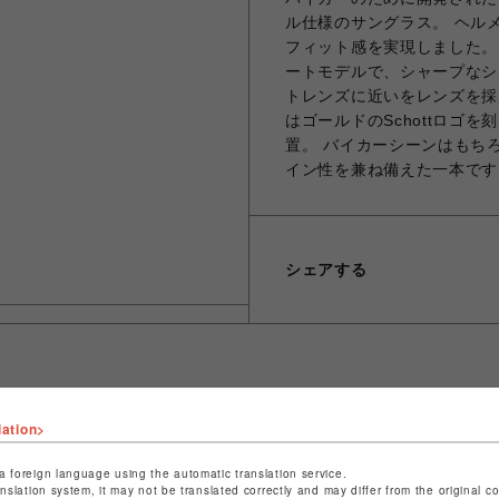
ル仕様のサングラス。 ヘル
フィット感を実現しました。
ートモデルで、シャープなシ
トレンズに近いをレンズを採
はゴールドのSchottロゴ
置。 バイカーシーンはもち
イン性を兼ね備えた一本です
シェアする
ショップ名
ビーバー
lation>
店舗名
池袋PARCO
a foreign language using the automatic translation service.
anslation system, it may not be translated correctly and may differ from the original c