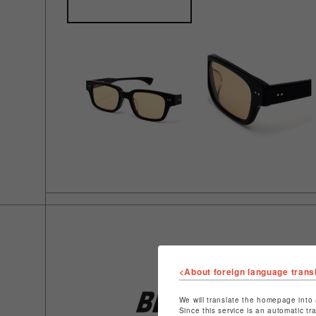
<About foreign language trans
We will translate the homepage into 
Since this service is an automatic tr