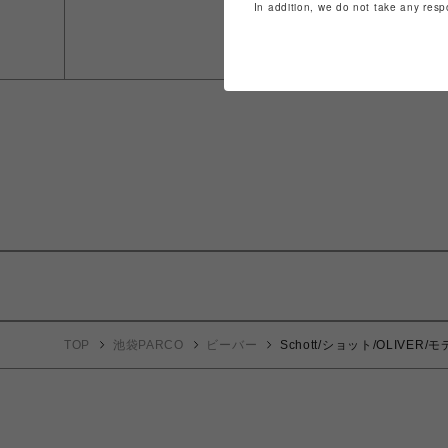
In addition, we do not take any resp
TOP
池袋PARCO
ビーバー
Schott/ショット/OLIVER