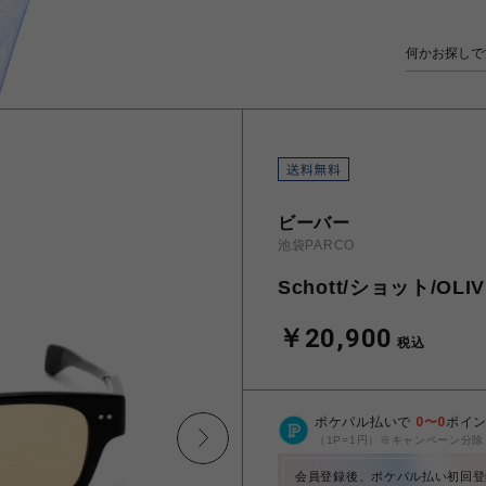
ビーバー
池袋PARCO
Schott/ショット/O
￥20,900
税込
ポケパル払いで
0
〜
0
ポイ
（1P=1円）※キャンペーン分除
会員登録後、ポケパル払い初回登