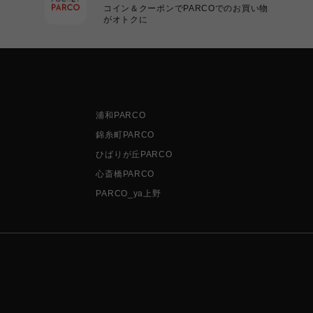
コイン＆クーポンでPARCOでのお買い物
がオトクに
浦和PARCO
錦糸町PARCO
ひばりが丘PARCO
心斎橋PARCO
PARCO_ya上野