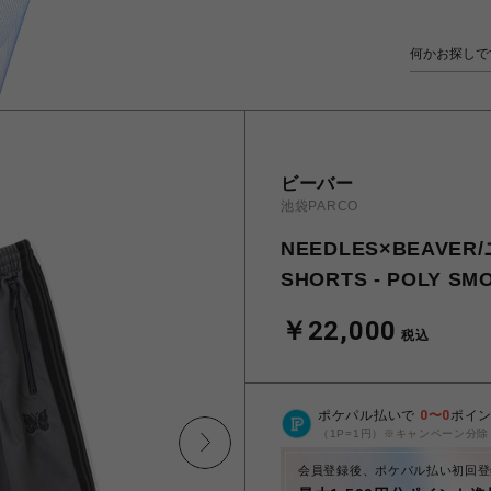
ビーバー
池袋PARCO
NEEDLES×BEAVER
SHORTS - POLY 
￥22,000
税込
ポケパル払いで
0
〜
0
ポイ
（1P=1円）※キャンペーン分除
会員登録後、ポケパル払い初回登