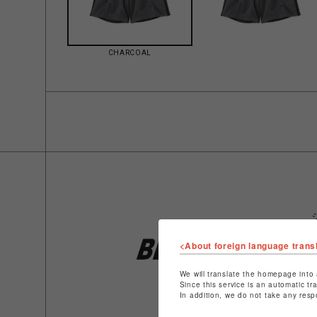
CHARCOAL
<About foreign language trans
We will translate the homepage into 
Since this service is an automatic tr
In addition, we do not take any resp