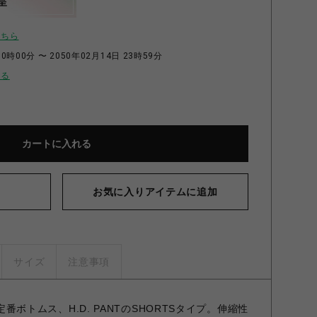
呈
こちら
0時00分 〜 2050年02月14日 23時59分
せる
カートに入れる
お気に入りアイテムに追加
NEE
サイズ
注意事項
の定番ボトムス、H.D. PANTのSHORTSタイプ。伸縮性