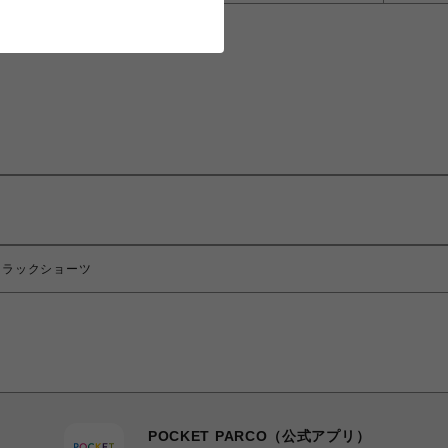
L- トラックショーツ
POCKET PARCO（公式アプリ）