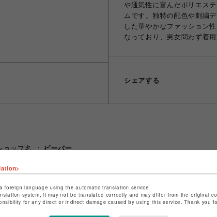
や通気性に富んだポリエステ
ムです。独特の配色や刺繍デ
した華やかなファッション性
なっており、男女問わず着用
シェアする
ショップ名
ビーバー
店舗名
池袋PARCO
lation>
特定商取引法など法令に基づく表記は
こちら
a foreign language using the automatic translation service.
ショップお問い合わせは
こちら
anslation system, it may not be translated correctly and may differ from the original c
onsibility for any direct or indirect damage caused by using this service. Thank you 