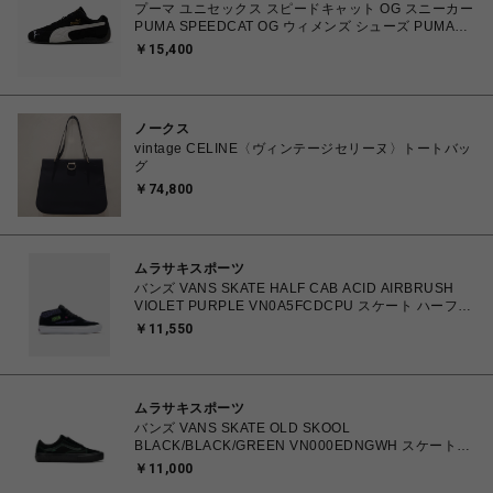
プーマ ユニセックス スピードキャット OG スニーカー
PUMA SPEEDCAT OG ウィメンズ シューズ PUMA
Black-PUMA White 23.0cm～25.0cm 398846_01
￥15,400
4067979315753 【送料無料 北海道/沖縄/離島を除
く】
ノークス
vintage CELINE〈ヴィンテージセリーヌ〉トートバッ
グ
￥74,800
ムラサキスポーツ
バンズ VANS SKATE HALF CAB ACID AIRBRUSH
VIOLET PURPLE VN0A5FCDCPU スケート ハーフキ
ャブ 26.0cm～28.0㎝ スニーカー メンズ シューズ
￥11,550
0198266502779 【送料無料 北海道/沖縄/離島を除
く】
ムラサキスポーツ
バンズ VANS SKATE OLD SKOOL
BLACK/BLACK/GREEN VN000EDNGWH スケートオ
ールドスクール 26.0cm～28.0㎝ スニーカー メンズ シ
￥11,000
ューズ 0198266485331 【北海道/沖縄/離島 着払い】