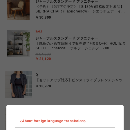
ジャーナルスタンダード ファニチャー
《予約》《9月下旬予定》【8.18(火)価格改定対象品】
SIERRA CHAIR (Fabric yellow) シエラチェア イエ
ロー 704
￥30,800
ジャーナルスタンダード ファニチャー
【廃番のため在庫限りで販売終了/40％OFF】HOLTE X
SHELF L charcoal ホルテ シェルフ 708
￥57,200
￥21,120
Q
【セットアップ対応】ピンストライプフレンチシャツ
￥13,970
Q
<About foreign language translation>
ブロッキングカラーニット
￥10,890