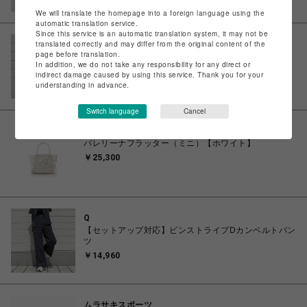
￥7,623
We will translate the homepage into a foreign language using the
automatic translation service.
Since this service is an automatic translation system, it may not be
translated correctly and may differ from the original content of the
page before translation.
Q
In addition, we do not take any responsibility for any direct or
裾配色ニットプルオーバー
indirect damage caused by using this service. Thank you for your
￥10,890
understanding in advance.
￥8,712
Switch language
Cancel
サマンサベガ
バレリーナフラッター（ミニ）【ホワイト】
￥25,300
Q
【セットアップ対応】ピンストライプDカンベルトパン
ツ
￥14,960
ムラサキスポーツ