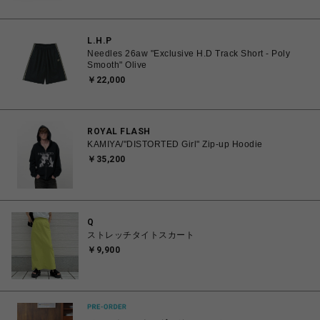
L.H.P
Needles 26aw "Exclusive H.D Track Short - Poly
Smooth" Olive
￥22,000
ROYAL FLASH
KAMIYA/"DISTORTED Girl" Zip-up Hoodie
￥35,200
Q
ストレッチタイトスカート
￥9,900