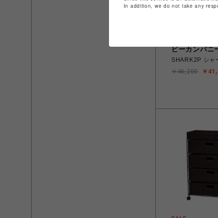
In addition, we do not take any resp
ビーカンパニ
SHARK2P シ
￥46,200
￥41,