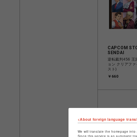
CAPCOM ST
SENDAI
逆転裁判456 
ョン クリアファ
スト)
￥660
<About foreign language trans
We will translate the homepage into 
Since this service is an automatic tr