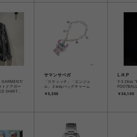
サマンサベガ
L.H.P
 GARMENT/
「スティッチ」「エンジェ
Y-3 26ss "
ウトドアガー
ル」２wayバッグチャーム
FOOTBALL
D SHIRTS
￥5,500
￥34,100