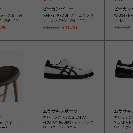
ー
ビーカンパニー
ビーカン
R キャスター付
RAN-2407DBR スリムランド
W-3347N
（幅60cm）
リーラック4段（幅15cm）
ン3段
780
￥13,090
￥11,781
￥11,700
ムラサキスポーツ
ムラサキ
ー
アシックス ASICS JAPAN
アシックス A
PRO White/Black ジャパンプ
VICKKA PR
ロ 23.5cm～28.5㎝
White 
ツール
1201A978.100
26.0cm～2