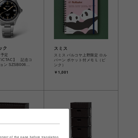
ック
スミス
荷予定
スミス パルコヤ上野限定 ロル
×TiCTAC】 記念コ
バーン ポケット付メモ L（ピ
ョン SZSB006
ンク）
￥1,001
ontent of the page before translation.