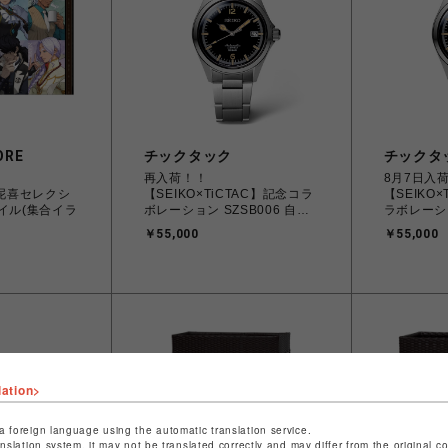
ORE
チックタック
チックタ
再入荷！！
8月7日入
王泥喜セレクシ
【SEIKO×TiCTAC】記念コラ
【SEIKO
イル(集合イラ
ボレーション SZSB006 自動
ラボレーシ
巻 メンズ
ブラック
￥55,000
￥55,000
lation>
a foreign language using the automatic translation service.
anslation system, it may not be translated correctly and may differ from the original c