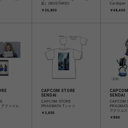
凪）(MUSTARD)
Cardiga
￥36,850
￥48,400
ORE
CAPCOM STORE
CAPCOM
SENDAI
SENDAI
RE
CAPCOM STORE
CAPCOM 
クリアファイル
PRAGMATA Tシャツ
PRAGMA
アクリルス
￥3,850
￥880