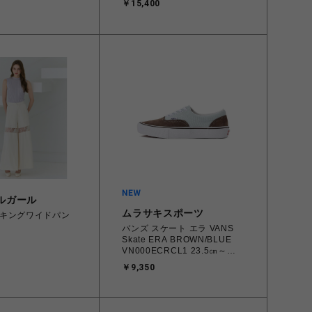
￥15,400
.006
4573690068224 メンズ スニ
997553 メンズ スニ
ーカー スポーツスタイル 【送
トボード 【送料
料無料 北海道/沖縄/離島を除
道/沖縄/離島を除
く】
ルガール
ムラサキスポーツ
キングワイドパン
バンズ スケート エラ VANS
Skate ERA BROWN/BLUE
VN000ECRCL1 23.5㎝～
28.0㎝ スニーカー メンズ レ
￥9,350
ディース シューズ
0198266445786 【北海道/沖
縄/離島 着払い】