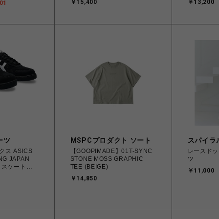
￥15,400
￥13,200
01
4550457071079 メンズ レデ
1201A486
ィース スニーカー スケートボ
4570158
ード 【送料無料 北海道/沖縄/
ーカー スケー
離島を除く】
無料 北海
く】
ーツ
MSPCプロダクト ソート
スパイラ
SICS
【GOOPIMADE】01T-SYNC
レースドッ
NG JAPAN
STONE MOSS GRAPHIC
ツ
ス スケートボ
TEE (BEIGE)
￥11,000
パンプロ
￥14,850
6.0㎝～28.5㎝
070【送料無料
島を除く】