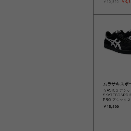
￥10,890
￥9,8
ムラサキスポ
☆ASICS アシックス A
SKATEBOARDI
PRO アシック
ーディング ジャ
￥15,400
Black/White 2
4550456620
北海道/沖縄/離