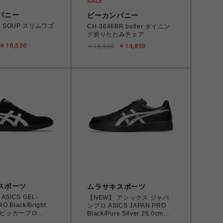
パニー
ビーカンパニー
A SOUP スリムワゴ
CH-3646BR butler ダイニン
グ折りたたみチェア
￥10,530
￥16,500
￥14,850
スポーツ
ムラサキスポーツ
SICS GEL-
【NEW】 アシックス ジャパ
O Black/Bright
ンプロ ASICS JAPAN PRO
ゲルビッカープロ
Black/Pure Silver 26.0cm～
8.0㎝
28.0㎝ 1203B205.001