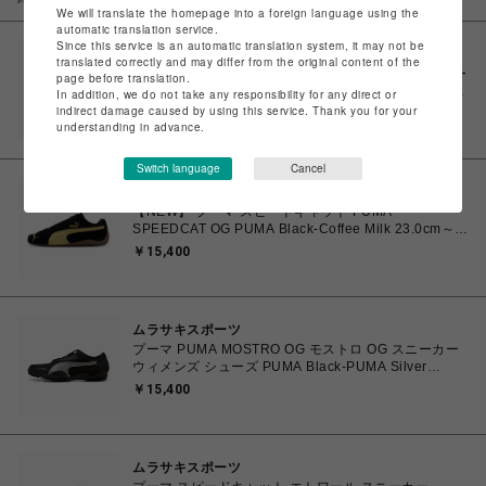
We will translate the homepage into a foreign language using the
automatic translation service.
Since this service is an automatic translation system, it may not be
ムラサキスポーツ
translated correctly and may differ from the original content of the
プーマ ユニセックス スピードキャット OG スニーカー
page before translation.
PUMA SPEEDCAT OG ウィメンズ シューズ Whisp Of
In addition, we do not take any responsibility for any direct or
Pink-PUMA White 23.0cm～25.0cm 398846_04
indirect damage caused by using this service. Thank you for your
￥15,400
4067982462857 【送料無料 北海道/沖縄/離島を除
understanding in advance.
く】
Switch language
Cancel
ムラサキスポーツ
【NEW】 プーマ スピードキャット PUMA
SPEEDCAT OG PUMA Black-Coffee Milk 23.0cm～
25.0cm 398846-91 4069162801821 【送料無料 北海
￥15,400
道/沖縄/離島を除く】
ムラサキスポーツ
プーマ PUMA MOSTRO OG モストロ OG スニーカー
ウィメンズ シューズ PUMA Black-PUMA Silver
23.0cm～25.0㎝ 397330_17 4069157788854 【送料
￥15,400
無料 北海道/沖縄/離島を除く】
ムラサキスポーツ