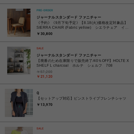
ジャーナルスタンダード ファニチャー
《予約》《9月下旬予定》【8.18(火)価格改定対象品】
SIERRA CHAIR (Fabric yellow) シエラチェア イエ
ロー 704
￥30,800
ジャーナルスタンダード ファニチャー
【廃番のため在庫限りで販売終了/40％OFF】HOLTE X
SHELF L charcoal ホルテ シェルフ 708
￥57,200
￥21,120
Q
【セットアップ対応】ピンストライプフレンチシャツ
￥13,970