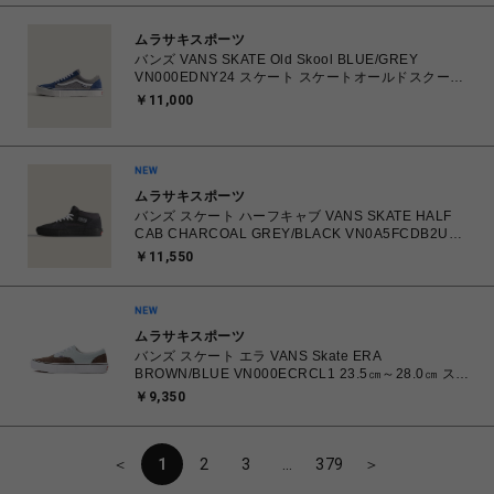
ムラサキスポーツ
バンズ VANS SKATE Old Skool BLUE/GREY
VN000EDNY24 スケート スケートオールドスクール
26.0㎝～28.0㎝ スニーカー メンズ シューズ
￥11,000
0198266485218 【送料無料 北海道/沖縄/離島を除
く】
ムラサキスポーツ
バンズ スケート ハーフキャブ VANS SKATE HALF
CAB CHARCOAL GREY/BLACK VN0A5FCDB2U
26.0㎝～28.0㎝ スニーカー メンズ シューズ
￥11,550
0198268769866 【送料無料 北海道/沖縄/離島を除
く】
ムラサキスポーツ
バンズ スケート エラ VANS Skate ERA
BROWN/BLUE VN000ECRCL1 23.5㎝～28.0㎝ スニ
ーカー メンズ レディース シューズ 0198266445786
￥9,350
【北海道/沖縄/離島 着払い】
＜
1
2
3
…
379
＞