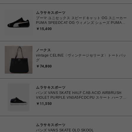
ムラサキスポーツ
プーマ ユニセックス スピードキャット OG スニーカー
PUMA SPEEDCAT OG ウィメンズ シューズ PUMA
Black-PUMA White 23.0cm～25.0cm 398846_01
￥15,400
4067979315753 【送料無料 北海道/沖縄/離島を除
く】
ノークス
vintage CELINE〈ヴィンテージセリーヌ〉トートバッ
グ
￥74,800
ムラサキスポーツ
バンズ VANS SKATE HALF CAB ACID AIRBRUSH
VIOLET PURPLE VN0A5FCDCPU スケート ハーフキ
ャブ 26.0cm～28.0㎝ スニーカー メンズ シューズ
￥11,550
0198266502779 【送料無料 北海道/沖縄/離島を除
く】
ムラサキスポーツ
バンズ VANS SKATE OLD SKOOL