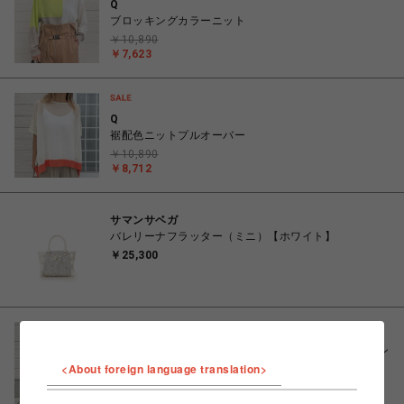
Q
ブロッキングカラーニット
￥10,890
￥7,623
Q
裾配色ニットプルオーバー
￥10,890
￥8,712
サマンサベガ
バレリーナフラッター（ミニ）【ホワイト】
￥25,300
Q
【セットアップ対応】ピンストライプDカンベルトパン
ツ
<About foreign language translation>
￥14,960