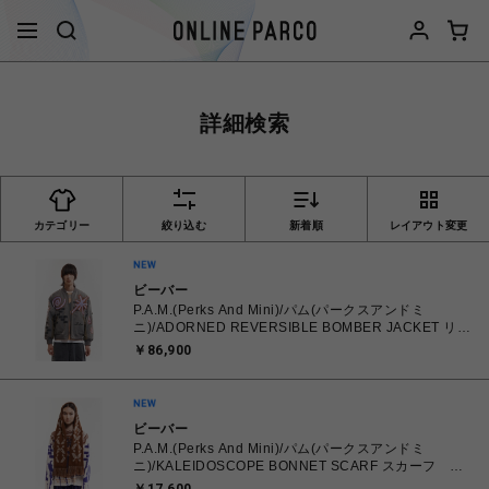
詳細検索
カテゴリー
絞り込む
新着順
レイアウト変更
ビーバー
P.A.M.(Perks And Mini)/パム(パークスアンドミ
ニ)/ADORNED REVERSIBLE BOMBER JACKET リバ
ーシブルボンバージャケット
￥86,900
ビーバー
P.A.M.(Perks And Mini)/パム(パークスアンドミ
ニ)/KALEIDOSCOPE BONNET SCARF スカーフ マ
フラー