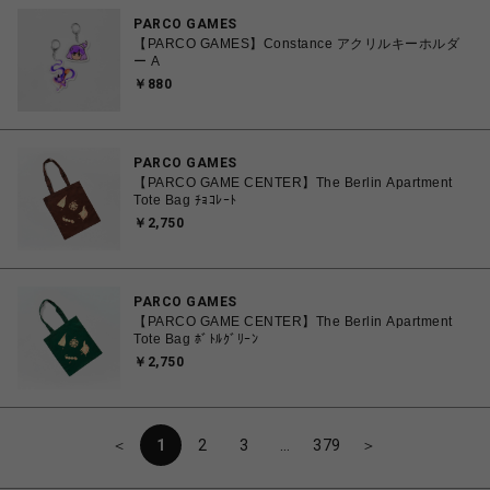
PARCO GAMES
【PARCO GAMES】Constance アクリルキーホルダ
ー A
￥880
PARCO GAMES
【PARCO GAME CENTER】The Berlin Apartment
Tote Bag ﾁｮｺﾚｰﾄ
￥2,750
PARCO GAMES
【PARCO GAME CENTER】The Berlin Apartment
Tote Bag ﾎﾞﾄﾙｸﾞﾘｰﾝ
￥2,750
＜
1
2
3
…
379
＞