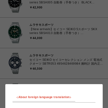
series SBSA005 自動巻（手巻つき） BLACK
4954628452795 腕時計 国内正規品 【送料無料 北海
￥42,900
道/沖縄/離島除く】
ムラサキスポーツ
【New arrivals】セイコー SEIKO 5スポーツ SKX
series SBSA013 自動巻（手巻つき）
4954628452832 腕時計 国内正規品 【送料無料 北海
￥44,000
道/沖縄/離島除く】
ムラサキスポーツ
セイコー SEIKO セイコーセレクション メンズ 電池式
クオーツ SBTR053 4954628469984 腕時計 国内正規
品 【送料無料 北海道/沖縄/離島除く】
￥60,500
ムラサキスポーツ
セイコー SEIKO セイコーセレクション メンズ 電池式
クオーツ SBTR055 4954628470003 腕時計 国内正規
<About foreign language translation>
品 【送料無料 北海道/沖縄/離島除く】
￥60,500