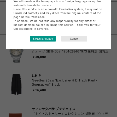
We will translate the homepage into a foreign language using the
automatic translation service.
Since this service is an automatic translation system, it may not be
ムラサキスポーツ
translated correctly and may differ from the original content of the
セイコー SEIKO セイコーセレクション メンズ 電池式
page before translation.
クオーツ SBTH011 4954628467997 腕時計 国内正規
In addition, we do not take any responsibility for any direct or
品 【送料無料 北海道/沖縄/離島除く】
￥30,800
indirect damage caused by using this service. Thank you for your
understanding in advance.
Switch language
Cancel
ムラサキスポーツ
セイコー SEIKO セイコーセレクション メンズ 電池式
クオーツ SBTH007 4954628467973 腕時計 国内正規
品 【送料無料 北海道/沖縄/離島除く】
￥30,800
L.H.P
Needles 26aw "Exclusive H.D Track Pant -
Seersucker" Black
￥26,400
サマンサタバサ プチチョイス
『トイ・ストーリー』コレクション 折財布（ウッデ