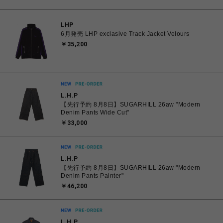
LHP
6月発売 LHP exclasive Track Jacket Velours
￥35,200
L.H.P
【先行予約 8月8日】SUGARHILL 26aw "Modern
Denim Pants Wide Cut"
￥33,000
L.H.P
【先行予約 8月8日】SUGARHILL 26aw "Modern
Denim Pants Painter"
￥46,200
L.H.P