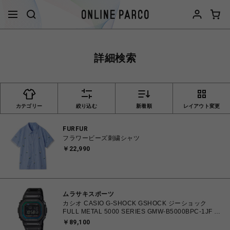
詳細検索
カテゴリー
絞り込む
新着順
レイアウト変更
FURFUR
フラワービーズ刺繍シャツ
￥22,990
ムラサキスポーツ
カシオ CASIO G-SHOCK GSHOCK ジーショック
FULL METAL 5000 SERIES GMW-B5000BPC-1JF 防
水 耐衝撃構造 タフソーラー（ソーラー充電） 電波時
￥89,100
計 日本・北米・ヨーロッパ・中国地域対応