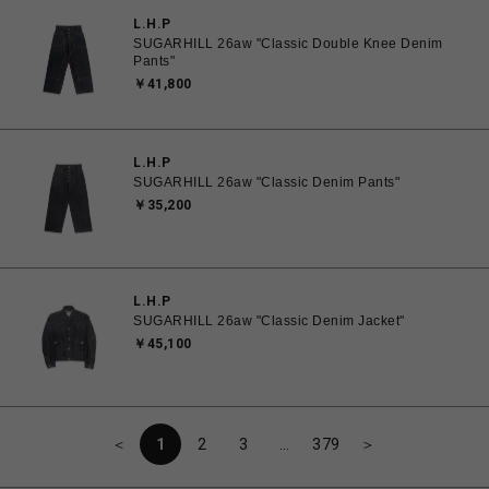
L.H.P
SUGARHILL 26aw "Classic Double Knee Denim
Pants"
￥41,800
L.H.P
SUGARHILL 26aw "Classic Denim Pants"
￥35,200
L.H.P
SUGARHILL 26aw "Classic Denim Jacket"
￥45,100
＜
1
2
3
…
379
＞