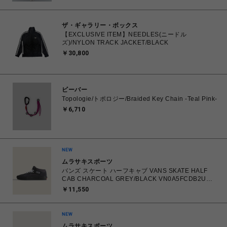
ザ・ギャラリー・ボックス
【EXCLUSIVE ITEM】NEEDLES(ニードル
ズ)/NYLON TRACK JACKET/BLACK
￥30,800
ビーバー
Topologie/トポロジー/Braided Key Chain -Teal Pink-
￥6,710
ムラサキスポーツ
バンズ スケート ハーフキャブ VANS SKATE HALF
CAB CHARCOAL GREY/BLACK VN0A5FCDB2U
26.0㎝～28.0㎝ スニーカー メンズ シューズ
￥11,550
0198268769866 【送料無料 北海道/沖縄/離島を除
く】
ムラサキスポーツ