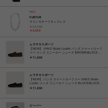
MULTIBAND6 腕時計 【送料無料 北海道/沖縄/離島除
く】
FURFUR
マリンモチーフネックレス
￥12,100
￥6,050
ムラサキスポーツ
【NEW】 VANS Skate Loafer バンズ スケートローフ
ァー メンズ スニーカー シューズ BROWN/BLACK
26.0cm～28.0cm VN000VA6Y49 0198266309224
￥11,000
【送料無料 北海道/沖縄/離島を除く】
ムラサキスポーツ
【NEW】 バンズ スケートローファー VANS Skate
Loafer メンズ スニーカー シューズ BLACK/BLACK
25.0cm～29.0cm VN000VA6BKA 0198266309118
￥11,000
【送料無料 北海道/沖縄/離島を除く】
ビーバー