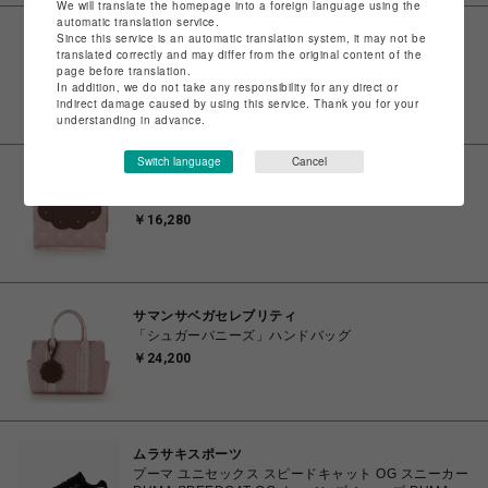
We will translate the homepage into a foreign language using the
automatic translation service.
Since this service is an automatic translation system, it may not be
ビーバー
translated correctly and may differ from the original content of the
Needles/ニードルズ 別注Shawl Collar S/S Polo -
page before translation.
Cotton Pique - NAVY-
In addition, we do not take any responsibility for any direct or
￥16,500
indirect damage caused by using this service. Thank you for your
understanding in advance.
Switch language
Cancel
サマンサベガセレブリティ
「シュガーバニーズ」折財布
￥16,280
サマンサベガセレブリティ
「シュガーバニーズ」ハンドバッグ
￥24,200
ムラサキスポーツ
プーマ ユニセックス スピードキャット OG スニーカー