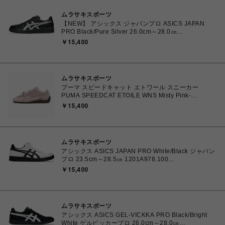
ムラサキスポーツ
【NEW】 アシックス ジャパンプロ ASICS JAPAN
PRO Black/Pure Silver 26.0cm～28.0㎝
1203B205.001 4573690068224 メンズ スニーカー
￥15,400
スポーツスタイル 【送料無料 北海道/沖縄/離島を除
く】
ムラサキスポーツ
プーマ スピードキャット エトワール スニーカー
PUMA SPEEDCAT ETOILE WNS Misty Pink-
Chocolate Fondue 23.0cm～25.0㎝ 407673_03
￥15,400
4070033914915 【送料無料 北海道/沖縄/離島を除
く】
ムラサキスポーツ
アシックス ASICS JAPAN PRO White/Black ジャパン
プロ 23.5cm～28.5㎝ 1201A978.100
4550457071079 メンズ レディース スニーカー スケ
￥15,400
ートボード 【送料無料 北海道/沖縄/離島を除く】
ムラサキスポーツ
アシックス ASICS GEL-VICKKA PRO Black/Bright
White ゲルビッカープロ 26.0cm～28.0㎝