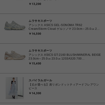
1201A486.006 4570158997553 メンズ スニーカー
￥13,200
スケートボード 【送料無料 北海道/沖縄/離島を除く】
ムラサキスポーツ
アシックス ASICS GEL-SONOMA TR62
Cream/Storm Cloud ゲルソノマ 23.0cm～25.0㎝ 23.0
㎝ 1203A734.102 4571633264412 ユニセックス ス
￥16,500
ニーカー スポーツスタイル 【送料無料 北海道/沖縄/離
島を除く】
ムラサキスポーツ
アシックス ASICS GT-2160 BLUSH/MINERAL BEIGE
23.0cm～25.0㎝ 23.0㎝ 1203A320.700
4571633253669 レディース スニーカー スポーツスタ
￥15,400
イル 【送料無料 北海道/沖縄/離島を除く】
スパイラルガール
【丈が選べる】肩リボンドットティアードフレアワン
ピース
￥14,300