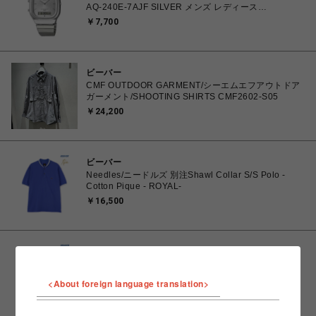
AQ-240E-7AJF SILVER メンズ レディース
4549526409615 腕時計 国内正規品 【 北海道/沖縄/離
￥7,700
島 着払い】
ビーバー
CMF OUTDOOR GARMENT/シーエムエフアウトドア
ガーメント/SHOOTING SHIRTS CMF2602-S05
￥24,200
ビーバー
Needles/ニードルズ 別注Shawl Collar S/S Polo -
Cotton Pique - ROYAL-
￥16,500
ビーバー
Needles/ニードルズ 別注Shawl Collar S/S Polo -
Cotton Pique - GREEN-
<About foreign language translation>
￥16,500