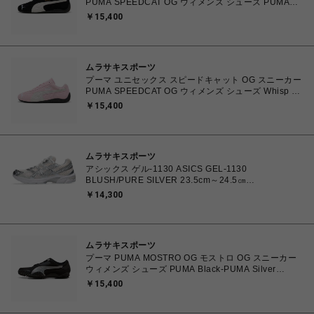
PUMA SPEEDCAT OG ウィメンズ シューズ PUMA
Black-PUMA White 23.0cm～25.0cm 398846_01
￥15,400
4067979315753 【送料無料 北海道/沖縄/離島を除
く】
ムラサキスポーツ
プーマ ユニセックス スピードキャット OG スニーカー
PUMA SPEEDCAT OG ウィメンズ シューズ Whisp Of
Pink-PUMA White 23.0cm～25.0cm 398846_04
￥15,400
4067982462857 【送料無料 北海道/沖縄/離島を除
く】
ムラサキスポーツ
アシックス ゲル-1130 ASICS GEL-1130
BLUSH/PURE SILVER 23.5cm～24.5㎝
1203A609.700 4571633242793 レディース スニーカ
￥14,300
ー スポーツスタイル 【送料無料 北海道/沖縄/離島を除
く】
ムラサキスポーツ
プーマ PUMA MOSTRO OG モストロ OG スニーカー
ウィメンズ シューズ PUMA Black-PUMA Silver
23.0cm～25.0㎝ 397330_17 4069157788854 【送料
￥15,400
無料 北海道/沖縄/離島を除く】