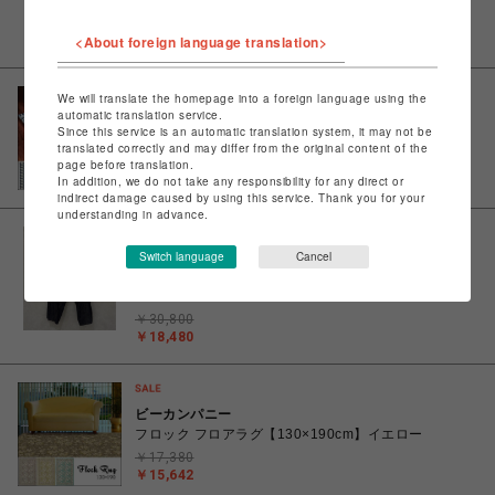
ー/LADYBUGS T-SHIRT EARTH RED Tシャツ
￥12,100
<About foreign language translation>
￥6,050
We will translate the homepage into a foreign language using the
automatic translation service.
ビーカンパニー
Since this service is an automatic translation system, it may not be
パロール フロアラグ【130×190cm】
translated correctly and may differ from the original content of the
￥17,380
page before translation.
￥15,642
In addition, we do not take any responsibility for any direct or
indirect damage caused by using this service. Thank you for your
understanding in advance.
Switch language
Cancel
ビーバー
SKEWed/スキュー/COIN POCKET PANTS ch.2 デニ
ムパンツ
￥30,800
￥18,480
ビーカンパニー
フロック フロアラグ【130×190cm】イエロー
￥17,380
￥15,642