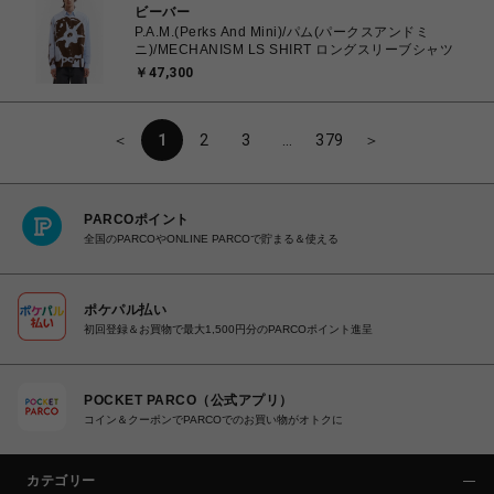
ビーバー
P.A.M.(Perks And Mini)/パム(パークスアンドミ
ニ)/MECHANISM LS SHIRT ロングスリーブシャツ
￥47,300
＜
1
2
3
…
379
＞
PARCOポイント
全国のPARCOやONLINE PARCOで貯まる＆使える
ポケパル払い
初回登録＆お買物で最大1,500円分のPARCOポイント進呈
POCKET PARCO（公式アプリ）
コイン＆クーポンでPARCOでのお買い物がオトクに
カテゴリー