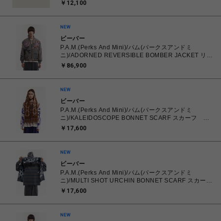
26.0㎝～28.0㎝ スニーカー メンズ シューズ
￥12,100
0198266422336 【送料無料 北海道/沖縄/離島を除
く】
ビーバー
P.A.M.(Perks And Mini)/パム(パークスアンドミ
ニ)/ADORNED REVERSIBLE BOMBER JACKET リバ
ーシブルボンバージャケット
￥86,900
ビーバー
P.A.M.(Perks And Mini)/パム(パークスアンドミ
ニ)/KALEIDOSCOPE BONNET SCARF スカーフ マ
フラー
￥17,600
ビーバー
P.A.M.(Perks And Mini)/パム(パークスアンドミ
ニ)/MULTI SHOT URCHIN BONNET SCARF スカー
フ マフラー
￥17,600