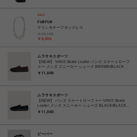
MULTIBAND6 腕時計 【送料無料 北海道/沖縄/離島除
く】
FURFUR
マリンモチーフネックレス
￥12,100
￥6,050
ムラサキスポーツ
【NEW】 VANS Skate Loafer バンズ スケートローフ
ァー メンズ スニーカー シューズ BROWN/BLACK
26.0cm～28.0cm VN000VA6Y49 0198266309224
￥11,000
【送料無料 北海道/沖縄/離島を除く】
ムラサキスポーツ
【NEW】 バンズ スケートローファー VANS Skate
Loafer メンズ スニーカー シューズ BLACK/BLACK
25.0cm～29.0cm VN000VA6BKA 0198266309118
￥11,000
【送料無料 北海道/沖縄/離島を除く】
ビーバー