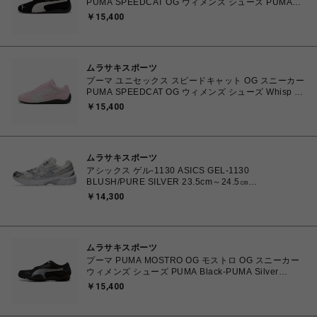
PUMA SPEEDCAT OG ウィメンズ シューズ PUMA
Black-PUMA White 23.0cm～25.0cm 398846_01
￥15,400
4067979315753 【送料無料 北海道/沖縄/離島を除
く】
ムラサキスポーツ
プーマ ユニセックス スピードキャット OG スニーカー
PUMA SPEEDCAT OG ウィメンズ シューズ Whisp Of
Pink-PUMA White 23.0cm～25.0cm 398846_04
￥15,400
4067982462857 【送料無料 北海道/沖縄/離島を除
く】
ムラサキスポーツ
アシックス ゲル-1130 ASICS GEL-1130
BLUSH/PURE SILVER 23.5cm～24.5㎝
1203A609.700 4571633242793 レディース スニーカ
￥14,300
ー スポーツスタイル 【送料無料 北海道/沖縄/離島を除
く】
ムラサキスポーツ
プーマ PUMA MOSTRO OG モストロ OG スニーカー
ウィメンズ シューズ PUMA Black-PUMA Silver
23.0cm～25.0㎝ 397330_17 4069157788854 【送料
￥15,400
無料 北海道/沖縄/離島を除く】