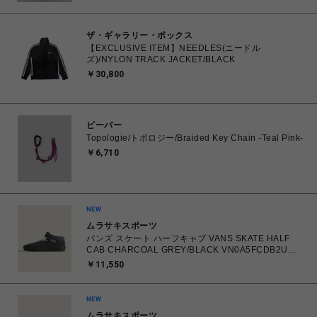
ザ・ギャラリー・ボックス
【EXCLUSIVE ITEM】NEEDLES(ニードル
ズ)/NYLON TRACK JACKET/BLACK
￥30,800
ビーバー
Topologie/トポロジー/Braided Key Chain -Teal Pink-
￥6,710
ムラサキスポーツ
バンズ スケート ハーフキャブ VANS SKATE HALF
CAB CHARCOAL GREY/BLACK VN0A5FCDB2U
26.0㎝～28.0㎝ スニーカー メンズ シューズ
￥11,550
0198268769866 【送料無料 北海道/沖縄/離島を除
く】
ムラサキスポーツ