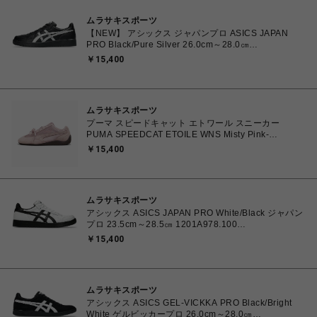
ムラサキスポーツ
【NEW】 アシックス ジャパンプロ ASICS JAPAN
PRO Black/Pure Silver 26.0cm～28.0㎝
1203B205.001 4573690068224 メンズ スニーカー
￥15,400
スポーツスタイル 【送料無料 北海道/沖縄/離島を除
く】
ムラサキスポーツ
プーマ スピードキャット エトワール スニーカー
PUMA SPEEDCAT ETOILE WNS Misty Pink-
Chocolate Fondue 23.0cm～25.0㎝ 407673_03
￥15,400
4070033914915 【送料無料 北海道/沖縄/離島を除
く】
ムラサキスポーツ
アシックス ASICS JAPAN PRO White/Black ジャパン
プロ 23.5cm～28.5㎝ 1201A978.100
4550457071079 メンズ レディース スニーカー スケ
￥15,400
ートボード 【送料無料 北海道/沖縄/離島を除く】
ムラサキスポーツ
アシックス ASICS GEL-VICKKA PRO Black/Bright
White ゲルビッカープロ 26.0cm～28.0㎝