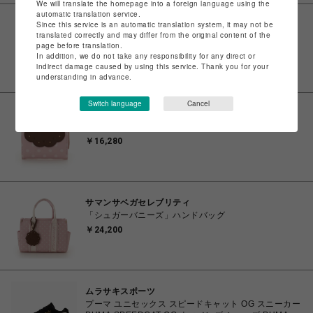
We will translate the homepage into a foreign language using the
automatic translation service.
Since this service is an automatic translation system, it may not be
ビーバー
translated correctly and may differ from the original content of the
Needles/ニードルズ 別注Shawl Collar S/S Polo -
page before translation.
Cotton Pique - NAVY-
In addition, we do not take any responsibility for any direct or
￥16,500
indirect damage caused by using this service. Thank you for your
understanding in advance.
Switch language
Cancel
サマンサベガセレブリティ
「シュガーバニーズ」折財布
￥16,280
サマンサベガセレブリティ
「シュガーバニーズ」ハンドバッグ
￥24,200
ムラサキスポーツ
プーマ ユニセックス スピードキャット OG スニーカー