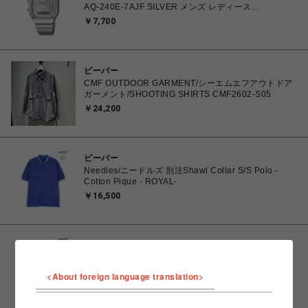
AQ-240E-7AJF SILVER メンズ レディース
4549526409615 腕時計 国内正規品 【 北海道/沖縄/離
￥7,700
島 着払い】
ビーバー
CMF OUTDOOR GARMENT/シーエムエフアウトドア
ガーメント/SHOOTING SHIRTS CMF2602-S05
￥24,200
ビーバー
Needles/ニードルズ 別注Shawl Collar S/S Polo -
Cotton Pique - ROYAL-
￥16,500
ビーバー
Needles/ニードルズ 別注Shawl Collar S/S Polo -
Cotton Pique - GREEN-
<About foreign language translation>
￥16,500