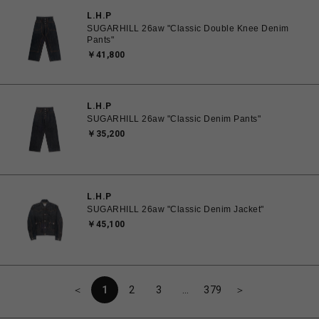
L.H.P
SUGARHILL 26aw "Classic Double Knee Denim
Pants"
￥41,800
L.H.P
SUGARHILL 26aw "Classic Denim Pants"
￥35,200
L.H.P
SUGARHILL 26aw "Classic Denim Jacket"
￥45,100
＜
1
2
3
…
379
＞