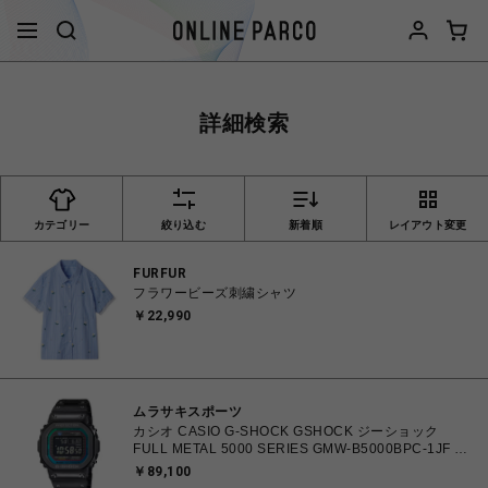
詳細検索
カテゴリー
絞り込む
新着順
レイアウト変更
FURFUR
フラワービーズ刺繍シャツ
￥22,990
ムラサキスポーツ
カシオ CASIO G-SHOCK GSHOCK ジーショック
FULL METAL 5000 SERIES GMW-B5000BPC-1JF 防
水 耐衝撃構造 タフソーラー（ソーラー充電） 電波時
￥89,100
計 日本・北米・ヨーロッパ・中国地域対応