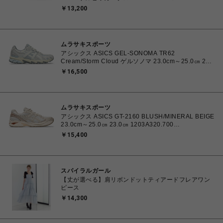
1201A486.006 4570158997553 メンズ スニーカー
￥13,200
スケートボード 【送料無料 北海道/沖縄/離島を除く】
ムラサキスポーツ
アシックス ASICS GEL-SONOMA TR62
Cream/Storm Cloud ゲルソノマ 23.0cm～25.0㎝ 23.0
㎝ 1203A734.102 4571633264412 ユニセックス ス
￥16,500
ニーカー スポーツスタイル 【送料無料 北海道/沖縄/離
島を除く】
ムラサキスポーツ
アシックス ASICS GT-2160 BLUSH/MINERAL BEIGE
23.0cm～25.0㎝ 23.0㎝ 1203A320.700
4571633253669 レディース スニーカー スポーツスタ
￥15,400
イル 【送料無料 北海道/沖縄/離島を除く】
スパイラルガール
【丈が選べる】肩リボンドットティアードフレアワン
ピース
￥14,300