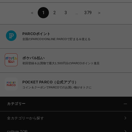
＜
1
2
3
…
379
＞
PARCOポイント
全国のPARCOやONLINE PARCOで貯まる＆使える
ポケパル払い
初回登録＆お買物で最大1,500円分のPARCOポイント進呈
POCKET PARCO（公式アプリ）
コイン＆クーポンでPARCOでのお買い物がオトクに
カテゴリー
全カテゴリーから探す
culture TOP