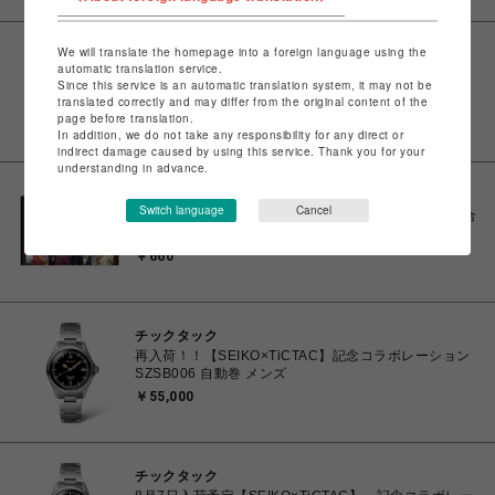
We will translate the homepage into a foreign language using the
ビーバー
automatic translation service.
Topologie/トポロジー/8.0mm Braided O-Rope
Since this service is an automatic translation system, it may not be
￥7,810
translated correctly and may differ from the original content of the
page before translation.
In addition, we do not take any responsibility for any direct or
indirect damage caused by using this service. Thank you for your
understanding in advance.
CAPCOM STORE SENDAI
Switch language
Cancel
逆転裁判456 王泥喜セレクション クリアファイル(集合
イラスト)
￥660
チックタック
再入荷！！【SEIKO×TiCTAC】記念コラボレーション
SZSB006 自動巻 メンズ
￥55,000
チックタック