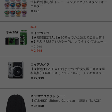
逆転裁判 推し活 トレーディングアクリルスタンドキー
ホルダー
￥990
コイデカメラ
【★期間限定SALE★20時までのご注文で翌日出荷！
★】FUJIFILM フジカラー 写ルンです シンプルエース
27枚撮り レンズ付きフィルム
￥2,990
￥2,798
コイデカメラ
【★新色★SALE★12時までのご注文で即日発送★送
料無料】FUJIFILM（フジフイルム） チェキカメラ
INSTAX mini99 シルバー
￥27,999
MSPCプロダクト ソート
【YASHIKI】Shinryo Cardigan （新涼）(BLACK)
￥36,850