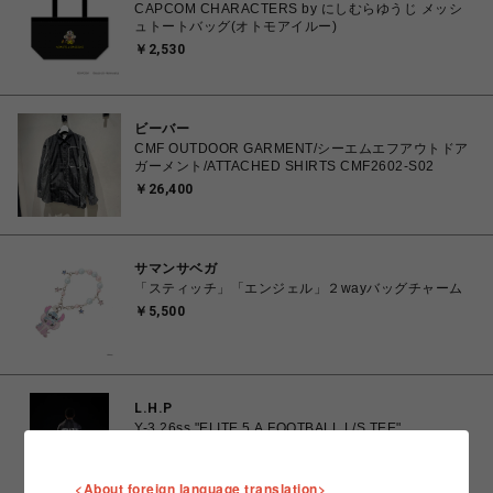
CAPCOM CHARACTERS by にしむらゆうじ メッシ
ュトートバッグ(オトモアイルー)
￥2,530
ビーバー
CMF OUTDOOR GARMENT/シーエムエフアウトドア
ガーメント/ATTACHED SHIRTS CMF2602-S02
￥26,400
サマンサベガ
「スティッチ」「エンジェル」２wayバッグチャーム
￥5,500
L.H.P
Y-3 26ss "ELITE 5 A FOOTBALL L/S TEE"
￥34,100
<About foreign language translation>