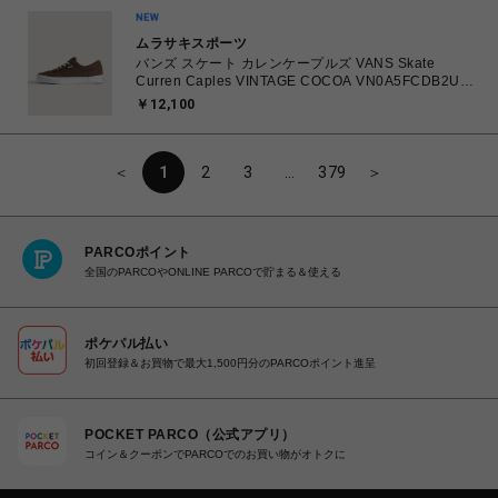
ムラサキスポーツ
バンズ スケート カレンケープルズ VANS Skate
Curren Caples VINTAGE COCOA VN0A5FCDB2U
26.0㎝～28.0㎝ スニーカー メンズ シューズ
￥12,100
0198266422336 【送料無料 北海道/沖縄/離島を除
く】
＜
1
2
3
…
379
＞
PARCOポイント
全国のPARCOやONLINE PARCOで貯まる＆使える
ポケパル払い
初回登録＆お買物で最大1,500円分のPARCOポイント進呈
POCKET PARCO（公式アプリ）
コイン＆クーポンでPARCOでのお買い物がオトクに