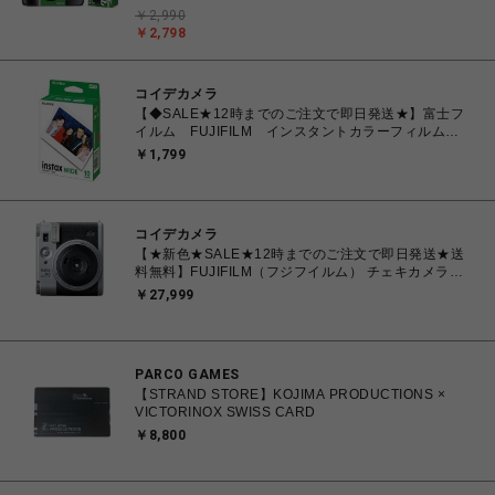
27枚撮り レンズ付きフィルム
￥2,990
￥2,798
コイデカメラ
【◆SALE★12時までのご注文で即日発送★】富士フ
イルム FUJIFILM インスタントカラーフィルム
instax WIDE ワイド 1パック(10枚入) INSTAX
￥1,799
WIDE WW1
コイデカメラ
【★新色★SALE★12時までのご注文で即日発送★送
料無料】FUJIFILM（フジフイルム） チェキカメラ
INSTAX mini99 シルバー
￥27,999
PARCO GAMES
【STRAND STORE】KOJIMA PRODUCTIONS ×
VICTORINOX SWISS CARD
￥8,800