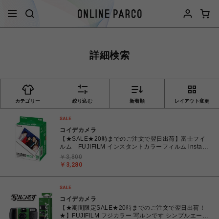
詳細検索
カテゴリー
絞り込む
新着順
レイアウト変更
コイデカメラ
【★SALE★20時までのご注文で翌日出荷】富士フイ
ルム FUJIFILM インスタントカラーフィルム instax
WIDE ワイド 2パック(10枚入×2) INSTAXWIDEWW2
￥3,800
￥3,280
コイデカメラ
【★期間限定SALE★20時までのご注文で翌日出荷！
★】FUJIFILM フジカラー 写ルンです シンプルエース