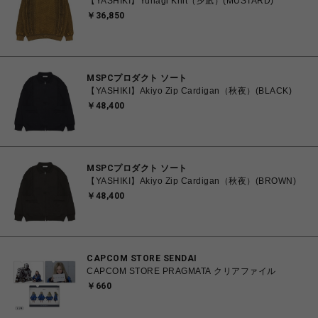
【YASHIKI】Yunagi Knit（夕凪）(MUSTARD)
￥36,850
MSPCプロダクト ソート
【YASHIKI】Akiyo Zip Cardigan（秋夜）(BLACK)
￥48,400
MSPCプロダクト ソート
【YASHIKI】Akiyo Zip Cardigan（秋夜）(BROWN)
￥48,400
CAPCOM STORE SENDAI
CAPCOM STORE PRAGMATA クリアファイル
￥660