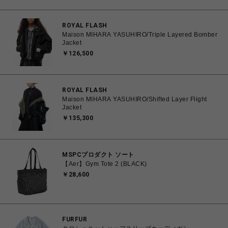
ROYAL FLASH
Maison MIHARA YASUHIRO/Triple Layered Bomber
Jacket
￥126,500
ROYAL FLASH
Maison MIHARA YASUHIRO/Shifted Layer Flight
Jacket
￥135,300
MSPCプロダクト ソート
【Aer】Gym Tote 2 (BLACK)
￥28,600
FURFUR