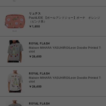
リュテス
Paul&JOE 【ポールアンドジョー】ポーチ オレンジ
（ピンク系）
￥1,650
ROYAL FLASH
Maison MIHARA YASUHIRO/Leon Doodle Printed T-
shirt
￥26,400
ROYAL FLASH
Maison MIHARA YASUHIRO/Leon Doodle Printed T-
shirt
￥26,400
ROYAL FLASH