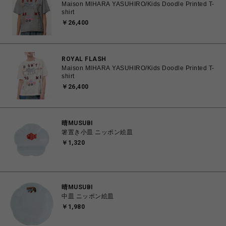
Maison MIHARA YASUHIRO/Kids Doodle Printed T-
shirt
￥26,400
ROYAL FLASH
Maison MIHARA YASUHIRO/Kids Doodle Printed T-
shirt
￥26,400
晴MUSUBI
箸置き小皿 ニッポン絵皿
￥1,320
晴MUSUBI
中皿 ニッポン絵皿
￥1,980