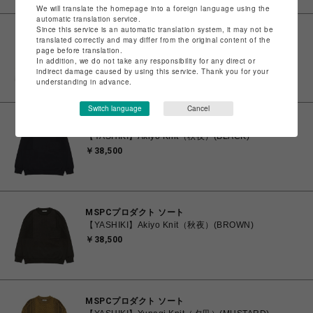
We will translate the homepage into a foreign language using the
automatic translation service.
Since this service is an automatic translation system, it may not be
MSPCプロダクト ソート
translated correctly and may differ from the original content of the
【YASHIKI】Shinryo Cardigan （新涼）(PINK)
page before translation.
In addition, we do not take any responsibility for any direct or
￥36,850
indirect damage caused by using this service. Thank you for your
understanding in advance.
Switch language
Cancel
MSPCプロダクト ソート
【YASHIKI】Akiyo Knit（秋夜）(BLACK)
￥38,500
MSPCプロダクト ソート
【YASHIKI】Akiyo Knit（秋夜）(BROWN)
￥38,500
MSPCプロダクト ソート