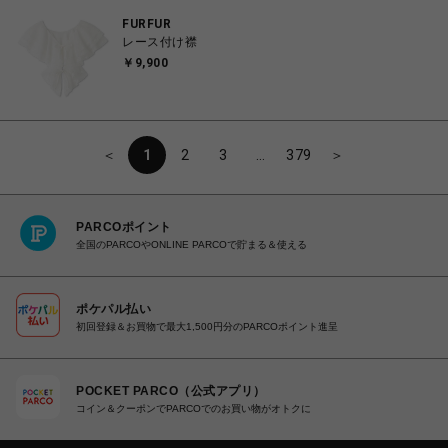
FURFUR
レース付け襟
￥9,900
＜
1
2
3
…
379
＞
PARCOポイント
全国のPARCOやONLINE PARCOで貯まる＆使える
ポケパル払い
初回登録＆お買物で最大1,500円分のPARCOポイント進呈
POCKET PARCO（公式アプリ）
コイン＆クーポンでPARCOでのお買い物がオトクに