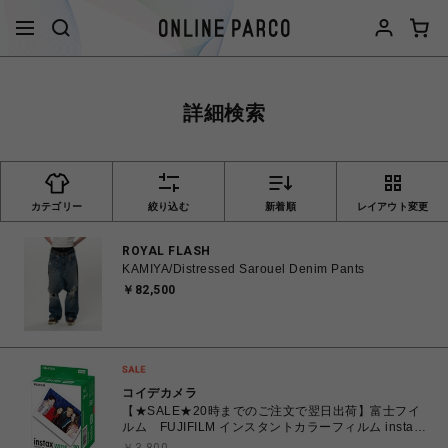
詳細検索
カテゴリー
絞り込む
新着順
レイアウト変更
ROYAL FLASH
KAMIYA/Distressed Sarouel Denim Pants
￥82,500
コイデカメラ
【★SALE★20時までのご注文で翌日出荷】富士フイ
ルム FUJIFILM インスタントカラーフィルム instax
WIDE ワイド 2パック(10枚入×2) INSTAXWIDEWW2