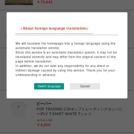
￥15,642
CAPCOM STORE SENDAI
カプコンカフェ モンスターハンターワイルズ×ホロラ
<About foreign language translation>
イブ第2弾 ラバートレー(全４種)
￥1,980
We will translate the homepage into a foreign language using the
automatic translation service.
Since this service is an automatic translation system, it may not be
translated correctly and may differ from the original content of the
page before translation.
ビーバー
In addition, we do not take any responsibility for any direct or
POP TRADING CO/ポップトレーディングカンパニ
indirect damage caused by using this service. Thank you for your
ー/SPORTIF CUB SHIRT NAVY ポロシャツ
understanding in advance.
￥24,200
￥12,100
Switch language
Cancel
ビーバー
POP TRADING CO/ポップトレーディングカンパニ
ー/FLY T-SHIRT WHITE Tシャツ
￥12,100
￥6,050