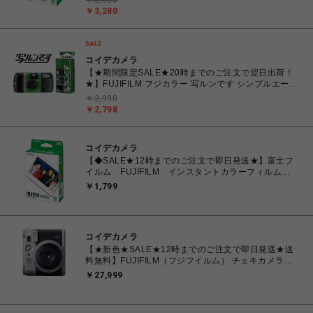
￥3,800
￥3,280
コイデカメラ
【★期間限定SALE★20時までのご注文で翌日出荷！
★】FUJIFILM フジカラー 写ルンです シンプルエース
27枚撮り レンズ付きフィルム
￥2,990
￥2,798
コイデカメラ
【◆SALE★12時までのご注文で即日発送★】富士フ
イルム FUJIFILM インスタントカラーフィルム
instax WIDE ワイド 1パック(10枚入) INSTAX
￥1,799
WIDE WW1
コイデカメラ
【★新色★SALE★12時までのご注文で即日発送★送
料無料】FUJIFILM（フジフイルム） チェキカメラ
INSTAX mini99 シルバー
￥27,999