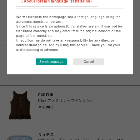
<About foreign language translation>
印
We will translate the homepage into a foreign language using the
ONE. SHOPPING LEATHER HAND BAG -BLACK-
automatic translation service.
Since this service is an automatic translation system, it may not be
￥15,400
translated correctly and may differ from the original content of the
page before translation.
In addition, we do not take any responsibility for any direct or
indirect damage caused by using this service. Thank you for your
understanding in advance.
印
ONE. LEATHER KINCHAKU SHOULDER BAG -
Switch language
Cancel
BLACK-
￥15,400
FURFUR
Plax アメスリカップインタンク
￥9,900
リュテス