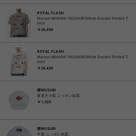
ROYAL FLASH
Maison MIHARA YASUHIRO/Kids Doodle Printed T-
shirt
￥26,400
ROYAL FLASH
Maison MIHARA YASUHIRO/Kids Doodle Printed T-
shirt
￥26,400
晴MUSUBI
箸置き小皿 ニッポン絵皿
￥1,320
晴MUSUBI
中皿 ニッポン絵皿