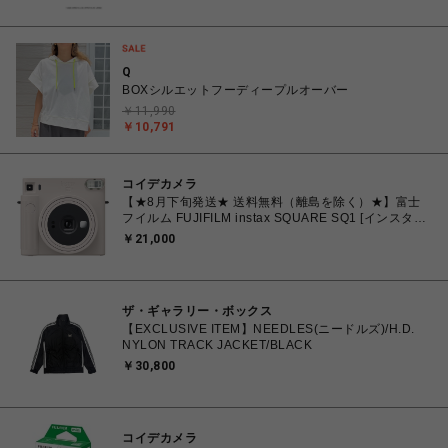
Q
BOXシルエットフーディープルオーバー
￥11,990
￥10,791
コイデカメラ
【★8月下旬発送★ 送料無料（離島を除く）★】富士
フイルム FUJIFILM instax SQUARE SQ1 [インスタン
トカメラ チェキスクエア チョークホワイト
￥21,000
ザ・ギャラリー・ボックス
【EXCLUSIVE ITEM】NEEDLES(ニードルズ)/H.D.
NYLON TRACK JACKET/BLACK
￥30,800
コイデカメラ