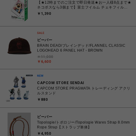
【★12時までのご注文で即日発送★お一人様8点まで★
ネコポスなら3個まで】富士フイルム チェキフィル
ム FUJIFILM INSTAX MINI JP1 [ チェキ instax mini
￥1,390
専用フィルム 白(無地)フレーム 10枚入り 1パック]
ビーバー
BRAIN DEAD/ブレインデッド/FLANNEL CLASSIC
LOGOHEAD 6 PANEL HAT - BROWN
￥11,000
￥6,600
CAPCOM STORE SENDAI
CAPCOM STORE PRAGMATA トレーディング アクリ
ルスタンド
￥880
ビーバー
Topologie/トポロジー/Topologie Wares Strap 8.0mm
Rope Strap【ストラップ単体】
￥4,950