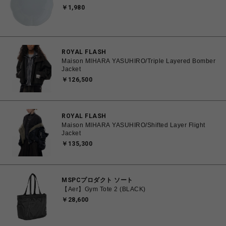
￥1,980
ROYAL FLASH
Maison MIHARA YASUHIRO/Triple Layered Bomber
Jacket
￥126,500
ROYAL FLASH
Maison MIHARA YASUHIRO/Shifted Layer Flight
Jacket
￥135,300
MSPCプロダクト ソート
【Aer】Gym Tote 2 (BLACK)
￥28,600