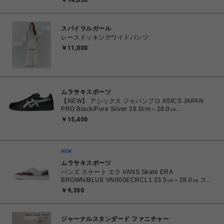
￥14,850
スパイラルガール
レースドッキングワイドパンツ
￥11,000
ムラサキスポーツ
【NEW】 アシックス ジャパンプロ ASICS JAPAN
PRO Black/Pure Silver 26.0cm～28.0㎝
1203B205.001 4573690068224 メンズ スニーカー
￥15,400
スポーツスタイル 【送料無料 北海道/沖縄/離島を除
く】
ムラサキスポーツ
バンズ スケート エラ VANS Skate ERA
BROWN/BLUE VN000ECRCL1 23.5㎝～28.0㎝ スニ
ーカー メンズ レディース シューズ 0198266445786
￥9,350
【北海道/沖縄/離島 着払い】
ジャーナルスタンダード ファニチャー