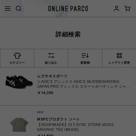
詳細検索
カテゴリー
絞り込む
新着順
レイアウト変更
ムラサキスポーツ
☆ASICS アシックス ASICS SKATEBOARDING
JAPAN PRO アシックス スケートボーディング ジャパ
ンプロ Black/White 26.0㎝～28.5㎝
￥14,300
4550456620070【送料無料 北海道/沖縄/離島を除く】
MSPCプロダクト ソート
【GOOPIMADE】01T-SYNC STONE MOSS
GRAPHIC TEE (BEIGE)