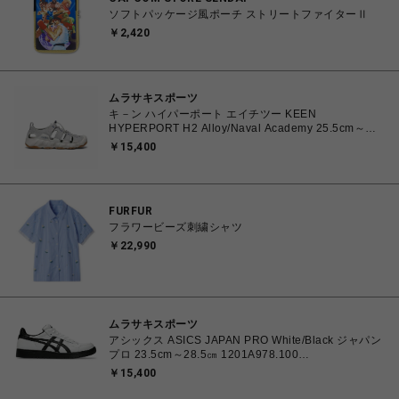
ソフトパッケージ風ポーチ ストリートファイターⅡ
￥2,420
ムラサキスポーツ
キ－ン ハイパーポート エイチツー KEEN
HYPERPORT H2 Alloy/Naval Academy 25.5cm～
28.5cm 1030195 スニーカー メンズ 0195208627385
￥15,400
【送料無料 北海道/沖縄/離島を除く】
FURFUR
フラワービーズ刺繍シャツ
￥22,990
ムラサキスポーツ
アシックス ASICS JAPAN PRO White/Black ジャパン
プロ 23.5cm～28.5㎝ 1201A978.100
4550457071079 メンズ レディース スニーカー スケ
￥15,400
ートボード 【送料無料 北海道/沖縄/離島を除く】