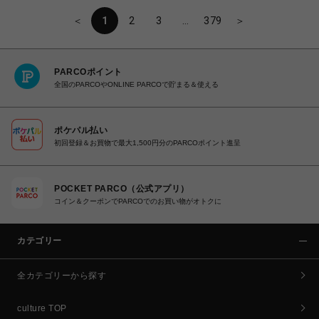
＜
1
2
3
…
379
＞
PARCOポイント
全国のPARCOやONLINE PARCOで貯まる＆使える
ポケパル払い
初回登録＆お買物で最大1,500円分のPARCOポイント進呈
POCKET PARCO（公式アプリ）
コイン＆クーポンでPARCOでのお買い物がオトクに
カテゴリー
全カテゴリーから探す
culture TOP