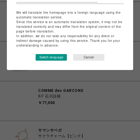
サマンサベガ
We will translate the homepage into a foreign language using the
新色ロゴテープキャンバスA4トートバッグ【オフホワ
automatic translation service.
Since this service is an automatic translation system, it may not be
イト】
translated correctly and may differ from the original content of the
￥18,700
page before translation.
In addition, we do not take any responsibility for any direct or
indirect damage caused by using this service. Thank you for your
understanding in advance.
サマンサベガ
新色ロゴテープキャンバスハンドバッグ（小）【ブラ
Switch language
Cancel
ック】
￥16,500
COMME des GARCONS
8/7 石川諒様
￥77,000
サマンサベガ
サクラチャーム【ピンク】