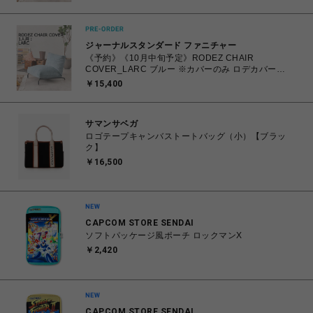
ジャーナルスタンダード ファニチャー
《予約》《10月中旬予定》RODEZ CHAIR
COVER_LARC ブルー ※カバーのみ ロデカバー
（044） 700
￥15,400
サマンサベガ
ロゴテープキャンバストートバッグ（小）【ブラッ
ク】
￥16,500
CAPCOM STORE SENDAI
ソフトパッケージ風ポーチ ロックマンX
￥2,420
CAPCOM STORE SENDAI