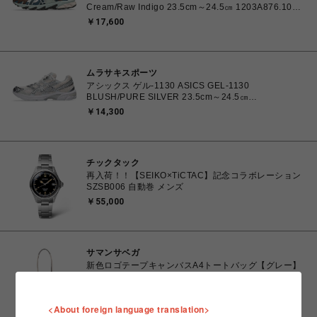
Cream/Raw Indigo 23.5cm～24.5㎝ 1203A876.100
4571633244131 レディース スニーカー スポーツスタ
￥17,600
イル 【送料無料 北海道/沖縄/離島を除く】
ムラサキスポーツ
アシックス ゲル-1130 ASICS GEL-1130
BLUSH/PURE SILVER 23.5cm～24.5㎝
1203A609.700 4571633242793 レディース スニーカ
￥14,300
ー スポーツスタイル 【送料無料 北海道/沖縄/離島を除
く】
チックタック
再入荷！！【SEIKO×TiCTAC】記念コラボレーション
SZSB006 自動巻 メンズ
￥55,000
サマンサベガ
新色ロゴテープキャンバスA4トートバッグ【グレー】
￥18,700
<About foreign language translation>