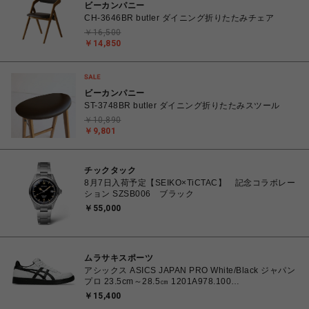
ビーカンパニー
CH-3646BR butler ダイニング折りたたみチェア
￥16,500
￥14,850
ビーカンパニー
ST-3748BR butler ダイニング折りたたみスツール
￥10,890
￥9,801
チックタック
8月7日入荷予定【SEIKO×TiCTAC】 記念コラボレー
ション SZSB006 ブラック
￥55,000
ムラサキスポーツ
アシックス ASICS JAPAN PRO White/Black ジャパン
プロ 23.5cm～28.5㎝ 1201A978.100
4550457071079 メンズ レディース スニーカー スケ
￥15,400
ートボード 【送料無料 北海道/沖縄/離島を除く】