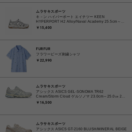
ムラサキスポーツ
キ－ン ハイパーポート エイチツー KEEN
HYPERPORT H2 Alloy/Naval Academy 25.5cm～
28.5cm 1030195 スニーカー メンズ 0195208627385
￥15,400
【送料無料 北海道/沖縄/離島を除く】
FURFUR
フラワービーズ刺繍シャツ
￥22,990
ムラサキスポーツ
アシックス ASICS GEL-SONOMA TR62
Cream/Storm Cloud ゲルソノマ 23.0cm～25.0㎝ 23.0
㎝ 1203A734.102 4571633264412 ユニセックス ス
￥16,500
ニーカー スポーツスタイル 【送料無料 北海道/沖縄/離
島を除く】
ムラサキスポーツ
アシックス ASICS GT-2160 BLUSH/MINERAL BEIGE