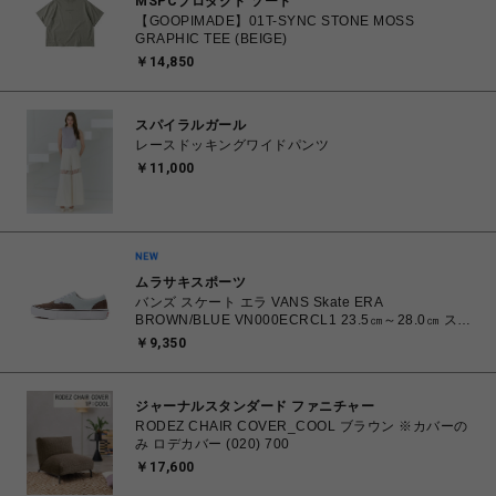
MSPCプロダクト ソート
【GOOPIMADE】01T-SYNC STONE MOSS
GRAPHIC TEE (BEIGE)
￥14,850
スパイラルガール
レースドッキングワイドパンツ
￥11,000
ムラサキスポーツ
バンズ スケート エラ VANS Skate ERA
BROWN/BLUE VN000ECRCL1 23.5㎝～28.0㎝ スニ
ーカー メンズ レディース シューズ 0198266445786
￥9,350
【北海道/沖縄/離島 着払い】
ジャーナルスタンダード ファニチャー
RODEZ CHAIR COVER_COOL ブラウン ※カバーの
み ロデカバー (020) 700
￥17,600