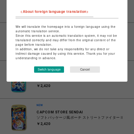
《予約》《10月中旬予定》RODEZ CHAIR
COVER_LARC ブルー ※カバーのみ ロデカバー
<About foreign language translation>
（044） 700
￥15,400
We will translate the homepage into a foreign language using the
automatic translation service.
サマンサベガ
Since this service is an automatic translation system, it may not be
ロゴテープキャンバストートバッグ（小）【ブラッ
translated correctly and may differ from the original content of the
ク】
page before translation.
￥16,500
In addition, we do not take any responsibility for any direct or
indirect damage caused by using this service. Thank you for your
understanding in advance.
Switch language
Cancel
CAPCOM STORE SENDAI
ソフトパッケージ風ポーチ ロックマンX
￥2,420
CAPCOM STORE SENDAI
ソフトパッケージ風ポーチ ストリートファイターⅡ
￥2,420