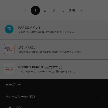
＜
1
2
3
…
378
＞
PARCOポイント
全国のPARCOやONLINE PARCOで貯まる＆使える
ポケパル払い
初回登録＆お買物で最大1,500円分のPARCOポイント進呈
POCKET PARCO（公式アプリ）
コイン＆クーポンでPARCOでのお買い物がオトクに
カテゴリー
全カテゴリーから探す
culture TOP