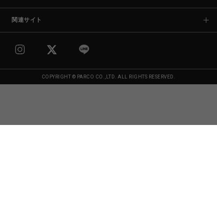
関連サイト
COPYRIGHT © PARCO CO.,LTD. ALL RIGHTS RESERVED.