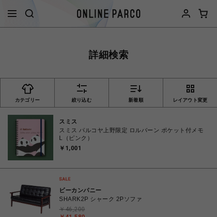
詳細検索
カテゴリー
絞り込む
新着順
レイアウト変更
スミス
スミス パルコヤ上野限定 ロルバーン ポケット付メモ
L（ピンク）
￥1,001
ビーカンパニー
SHARK2P シャーク 2Pソファ
￥46,200