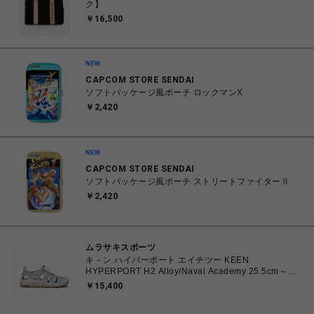
ク】
￥16,500
CAPCOM STORE SENDAI
ソフトパッケージ風ポーチ ロックマンX
￥2,420
CAPCOM STORE SENDAI
ソフトパッケージ風ポーチ ストリートファイターⅡ
￥2,420
ムラサキスポーツ
キ－ン ハイパーポート エイチツー KEEN
HYPERPORT H2 Alloy/Naval Academy 25.5cm～
28.5cm 1030195 スニーカー メンズ 0195208627385
￥15,400
【送料無料 北海道/沖縄/離島を除く】