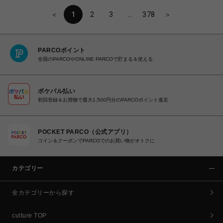
＜
1
2
3
…
378
＞
PARCOポイント
全国のPARCOやONLINE PARCOで貯まる＆使える
ポケパル払い
初回登録＆お買物で最大1,500円分のPARCOポイント進呈
POCKET PARCO（公式アプリ）
コイン＆クーポンでPARCOでのお買い物がオトクに
カテゴリー
全カテゴリーから探す
culture TOP