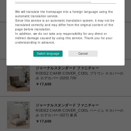
￥11,000
We will translate the homepage into a foreign language using the
automatic translation service.
Since this service is an automatic translation system, it may not be
translated correctly and may differ from the original content of the
page before translation.
In addition, we do not take any responsibility for any direct or
ムラサキスポーツ
indirect damage caused by using this service. Thank you for your
バンズ スケート エラ VANS Skate ERA
understanding in advance.
BROWN/BLUE VN000ECRCL1 23.5㎝～28.0㎝ スニ
ーカー メンズ レディース シューズ 0198266445786
￥9,350
Switch language
Cancel
【北海道/沖縄/離島 着払い】
ジャーナルスタンダード ファニチャー
RODEZ CHAIR COVER_COOL ブラウン ※カバーの
み ロデカバー (020) 700
￥17,600
ジャーナルスタンダード ファニチャー
RODEZ CHAIR COVER_COOL ベージュ ※カバーの
み ロデカバー (027) 家具
￥17,600