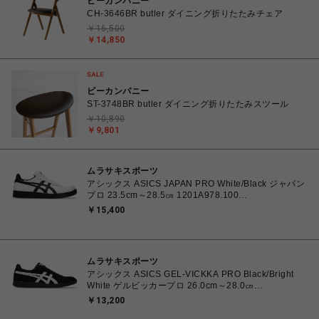
ビーカンパニー
CH-3646BR butler ダイニング折りたたみチェア
￥16,500
￥14,850
ビーカンパニー
ST-3748BR butler ダイニング折りたたみスツール
￥10,890
￥9,801
ムラサキスポーツ
アシックス ASICS JAPAN PRO White/Black ジャパン
プロ 23.5cm～28.5㎝ 1201A978.100
4550457071079 メンズ レディース スニーカー スケ
￥15,400
ートボード 【送料無料 北海道/沖縄/離島を除く】
ムラサキスポーツ
アシックス ASICS GEL-VICKKA PRO Black/Bright
White ゲルビッカープロ 26.0cm～28.0㎝
1201A486.006 4570158997553 メンズ スニーカー
￥13,200
スケートボード 【送料無料 北海道/沖縄/離島を除く】