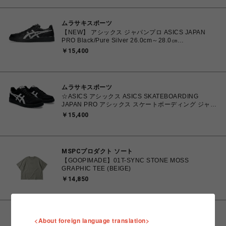
ムラサキスポーツ
【NEW】 アシックス ジャパンプロ ASICS JAPAN
PRO Black/Pure Silver 26.0cm～28.0㎝
1203B205.001 4573690068224 メンズ スニーカー
￥15,400
スポーツスタイル 【送料無料 北海道/沖縄/離島を除
く】
ムラサキスポーツ
☆ASICS アシックス ASICS SKATEBOARDING
JAPAN PRO アシックス スケートボーディング ジャパ
ンプロ Black/White 26.0㎝～28.5㎝
￥15,400
4550456620070【送料無料 北海道/沖縄/離島を除く】
MSPCプロダクト ソート
【GOOPIMADE】01T-SYNC STONE MOSS
GRAPHIC TEE (BEIGE)
￥14,850
スパイラルガール
<About foreign language translation>
レースドッキングワイドパンツ