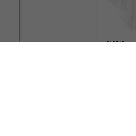
FURFUR
レース付け襟
￥9,900