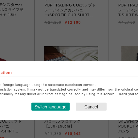
 モンスターハ
POP TRADING CO/ポップト
POP TRA
×ホロライブ第
レーディングカンパニ
レーディン
(全４種)
ー/SPORTIF CUB SHIRT
T-SHIRT
NAVY ポロシャツ
￥24,200
￥12,100
￥12,100
lation>
a foreign language using the automatic translation service.
anslation system, it may not be translated correctly and may differ from the original c
onsibility for any direct or indirect damage caused by using this service. Thank you 
Switch language
Cancel
ビーカンパニー
ビーバー
G CO/ポップト
パロール フロアラグ
SKEWed/
ンパニ
【130×190cm】
POCKET 
-SHIRT
パンツ
￥17,380
￥15,642
Tシャツ