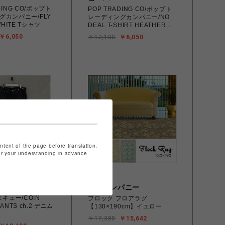
DING CO/ポップト
POP TRADING CO/ポップト
グカンパニー/FLY
レーディングカンパニー/NO
 WHITE Tシャツ
DEAL T-SHIRT HEATHER
GREY Tシャツ
￥6,050
￥12,100
￥6,050
ontent of the page before translation.
for your understanding in advance.
ビーカンパニー
スキュー/COIN
フロック フロアラグ
PANTS ch.2 デニム
【130×190cm】イエロー
￥17,380
￥15,642