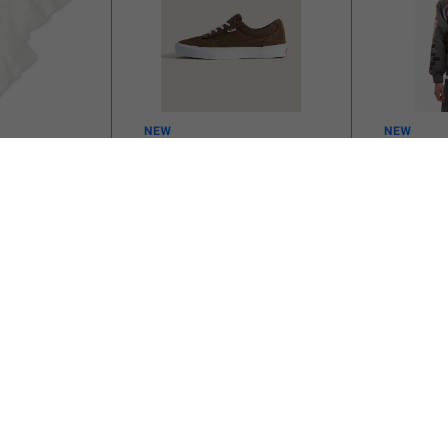
ムラサキスポーツ
ビーバー
バンズ スケート カレンケープ
P.A.M.(Pe
ルズ VANS Skate Curren
(パークス
Caples VINTAGE COCOA
ニ)/ADOR
VN0A5FCDB2U 26.0㎝～
BOMBER JAC
￥12,100
￥86,900
28.0㎝ スニーカー メンズ シ
ブルボンバ
ューズ 0198266422336 【送
料無料 北海道/沖縄/離島を除
く】