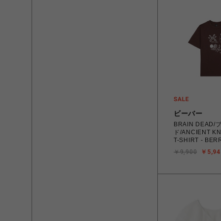
ビーバー
BRAIN DEAD
ド/ANCIENT K
T-SHIRT - BER
￥9,900
￥5,94