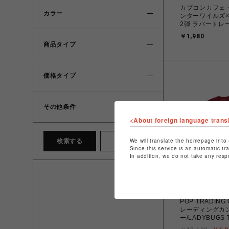
カプコンカフェ
カラー
ンターワイルズ
2弾 ラバートレー
￥1,980
商品タイプ
価格タイプ
その他条件
<About foreign language trans
We will translate the homepage into 
検索する
クリア
Since this service is an automatic tr
In addition, we do not take any resp
ビーバー
POP TRADIN
レーディングカ
ー/LADYBUGS T
EARTH RED 