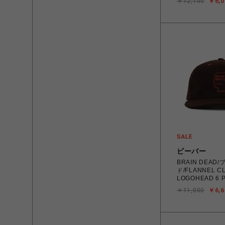
￥12,100
￥6,0
ビーバー
BRAIN DEAD
ド/FLANNEL C
LOGOHEAD 6 P
BROWN
￥11,000
￥6,6