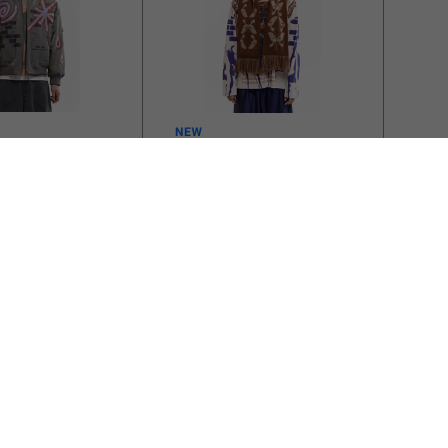
ビーバー
rks And Mini)/パム
P.A.M.(Perks And Mini)/パム
アンドミ
(パークスアンドミ
NED REVERSIBLE
ニ)/KALEIDOSCOPE
KET リバーシ
BONNET SCARF スカーフ
￥17,600
ージャケット
マフラー