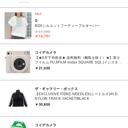
Q
BOXシルエットフーディープルオーバー
￥11,990
￥10,791
コイデカメラ
【★8月下旬発送★ 送料無料（離島を除く）★】富士
フイルム FUJIFILM instax SQUARE SQ1 [インスタン
トカメラ チェキスクエア チョークホワイト
￥21,000
ザ・ギャラリー・ボックス
【EXCLUSIVE ITEM】NEEDLES(ニードルズ)/H.D.
NYLON TRACK JACKET/BLACK
￥30,800
コイデカメラ