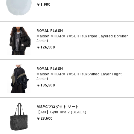
￥1,980
ROYAL FLASH
Maison MIHARA YASUHIRO/Triple Layered Bomber
Jacket
￥126,500
ROYAL FLASH
Maison MIHARA YASUHIRO/Shifted Layer Flight
Jacket
￥135,300
MSPCプロダクト ソート
【Aer】Gym Tote 2 (BLACK)
￥28,600