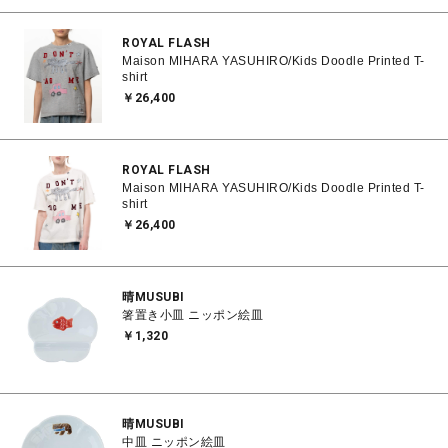
ROYAL FLASH
Maison MIHARA YASUHIRO/Kids Doodle Printed T-
shirt
￥26,400
ROYAL FLASH
Maison MIHARA YASUHIRO/Kids Doodle Printed T-
shirt
￥26,400
晴MUSUBI
箸置き小皿 ニッポン絵皿
￥1,320
晴MUSUBI
中皿 ニッポン絵皿