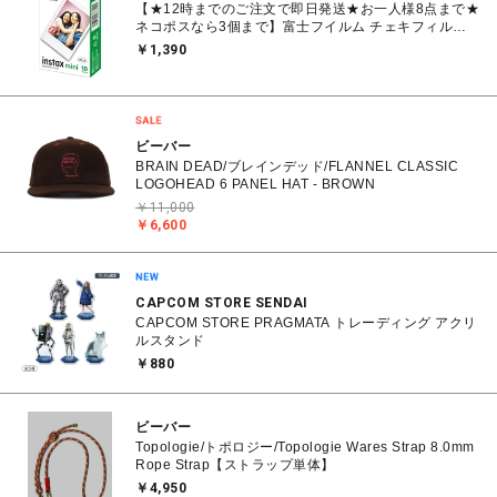
【★12時までのご注文で即日発送★お一人様8点まで★
ネコポスなら3個まで】富士フイルム チェキフィル
ム FUJIFILM INSTAX MINI JP1 [ チェキ instax mini
￥1,390
専用フィルム 白(無地)フレーム 10枚入り 1パック]
ビーバー
BRAIN DEAD/ブレインデッド/FLANNEL CLASSIC
LOGOHEAD 6 PANEL HAT - BROWN
￥11,000
￥6,600
CAPCOM STORE SENDAI
CAPCOM STORE PRAGMATA トレーディング アクリ
ルスタンド
￥880
ビーバー
Topologie/トポロジー/Topologie Wares Strap 8.0mm
Rope Strap【ストラップ単体】
￥4,950