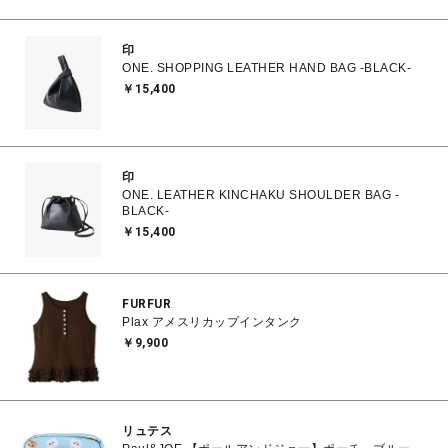
印
ONE. SHOPPING LEATHER HAND BAG -BLACK-
￥15,400
印
ONE. LEATHER KINCHAKU SHOULDER BAG -
BLACK-
￥15,400
FURFUR
Plax アメスリカップインタンク
￥9,900
リュテス