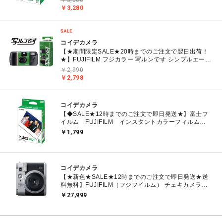
￥3,800
￥3,280
コイデカメラ
【★期間限定SALE★20時までのご注文で翌日出荷！
★】FUJIFILM フジカラー 写ルンです シンプルエース
27枚撮り レンズ付きフィルム
￥2,990
￥2,798
コイデカメラ
【◆SALE★12時までのご注文で即日発送★】富士フ
イルム FUJIFILM インスタントカラーフィルム
instax WIDE ワイド 1パック(10枚入) INSTAX
￥1,799
WIDE WW1
コイデカメラ
【★新色★SALE★12時までのご注文で即日発送★送
料無料】FUJIFILM（フジフイルム） チェキカメラ
INSTAX mini99 シルバー
￥27,999