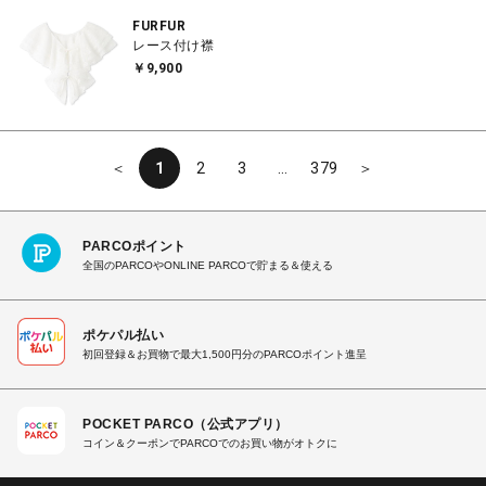
FURFUR
レース付け襟
￥9,900
＜
1
2
3
…
379
＞
PARCOポイント
全国のPARCOやONLINE PARCOで貯まる＆使える
ポケパル払い
初回登録＆お買物で最大1,500円分のPARCOポイント進呈
POCKET PARCO（公式アプリ）
コイン＆クーポンでPARCOでのお買い物がオトクに