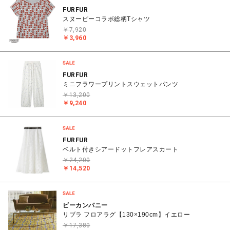
FURFUR
スヌーピーコラボ総柄Tシャツ
￥7,920
￥3,960
FURFUR
ミニフラワープリントスウェットパンツ
￥13,200
￥9,240
FURFUR
ベルト付きシアードットフレアスカート
￥24,200
￥14,520
ビーカンパニー
リブラ フロアラグ【130×190cm】イエロー
￥17,380