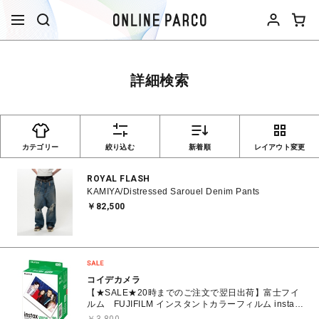
詳細検索
カテゴリー
絞り込む
新着順
レイアウト変更
ROYAL FLASH
KAMIYA/Distressed Sarouel Denim Pants
￥82,500
コイデカメラ
【★SALE★20時までのご注文で翌日出荷】富士フイ
ルム FUJIFILM インスタントカラーフィルム instax
WIDE ワイド 2パック(10枚入×2) INSTAXWIDEWW2