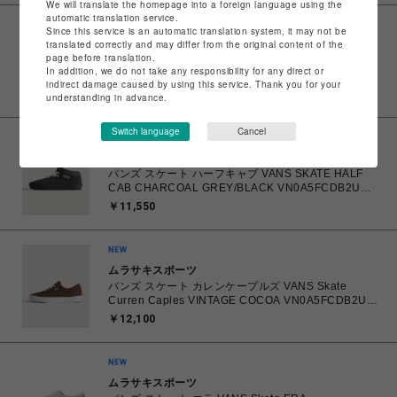
We will translate the homepage into a foreign language using the
automatic translation service.
Since this service is an automatic translation system, it may not be
ムラサキスポーツ
translated correctly and may differ from the original content of the
バンズ VANS SKATE Old Skool BLACK/GUM
page before translation.
VN0A5FCBB9M スケート スケートオールドスクール
In addition, we do not take any responsibility for any direct or
23.5㎝～28.0㎝ スニーカー メンズ レディース シュー
￥11,000
indirect damage caused by using this service. Thank you for your
ズ 0194905588708 【送料無料 北海道/沖縄/離島を除
understanding in advance.
く】
Switch language
Cancel
ムラサキスポーツ
バンズ スケート ハーフキャブ VANS SKATE HALF
CAB CHARCOAL GREY/BLACK VN0A5FCDB2U
26.0㎝～28.0㎝ スニーカー メンズ シューズ
￥11,550
0198268769866 【送料無料 北海道/沖縄/離島を除
く】
ムラサキスポーツ
バンズ スケート カレンケープルズ VANS Skate
Curren Caples VINTAGE COCOA VN0A5FCDB2U
26.0㎝～28.0㎝ スニーカー メンズ シューズ
￥12,100
0198266422336 【送料無料 北海道/沖縄/離島を除
く】
ムラサキスポーツ