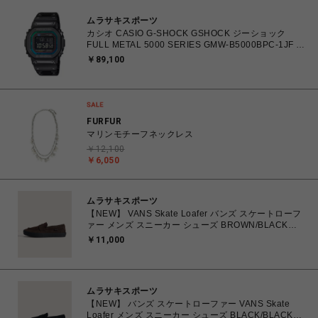
ムラサキスポーツ
カシオ CASIO G-SHOCK GSHOCK ジーショック
FULL METAL 5000 SERIES GMW-B5000BPC-1JF 防
水 耐衝撃構造 タフソーラー（ソーラー充電） 電波時
￥89,100
計 日本・北米・ヨーロッパ・中国地域対応
MULTIBAND6 腕時計 【送料無料 北海道/沖縄/離島除
く】
FURFUR
マリンモチーフネックレス
￥12,100
￥6,050
ムラサキスポーツ
【NEW】 VANS Skate Loafer バンズ スケートローフ
ァー メンズ スニーカー シューズ BROWN/BLACK
26.0cm～28.0cm VN000VA6Y49 0198266309224
￥11,000
【送料無料 北海道/沖縄/離島を除く】
ムラサキスポーツ
【NEW】 バンズ スケートローファー VANS Skate
Loafer メンズ スニーカー シューズ BLACK/BLACK