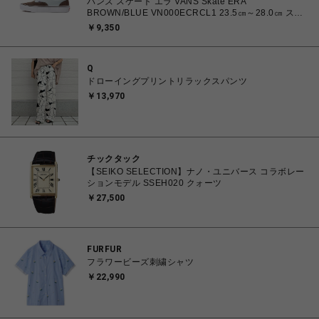
バンズ スケート エラ VANS Skate ERA
BROWN/BLUE VN000ECRCL1 23.5㎝～28.0㎝ スニ
ーカー メンズ レディース シューズ 0198266445786
￥9,350
【北海道/沖縄/離島 着払い】
Q
ドローイングプリントリラックスパンツ
￥13,970
チックタック
【SEIKO SELECTION】ナノ・ユニバース コラボレー
ションモデル SSEH020 クォーツ
￥27,500
FURFUR
フラワービーズ刺繍シャツ
￥22,990