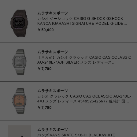
ムラサキスポーツ
カシオ ジーショック CASIO G-SHOCK GSHOCK
KANOA IGARASHI SIGNATURE MODEL G-LIDE
GBX-H5600 Series GBX-H5600KI-5JR メンズ 腕時計
￥50,600
国内正規品 【送料無料 北海道/沖縄/離島除く】
ムラサキスポーツ
【再入荷】カシオ クラシック CASIO CASIOCLASSIC
AQ-240E-7AJF SILVER メンズ レディース
4549526409615 腕時計 国内正規品 【 北海道/沖縄/離
￥7,700
島 着払い】
ムラサキスポーツ
カシオ クラシック CASIO CASIOCLASSIC AQ-240E-
4AJ メンズ レディース 4549526425677 腕時計 国内
正規品 【 北海道/沖縄/離島 着払い】
￥7,700
ムラサキスポーツ
バンズ VANS SKATE SK8-Hi BLACK/WHITE