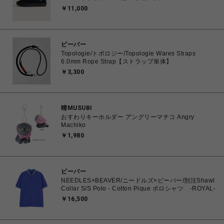
25.0cm～29.0cm VN000VA6BKA 0198266309118
￥11,000
【送料無料 北海道/沖縄/離島を除く】
ビーバー
Topologie/トポロジー/Topologie Wares Straps
6.0mm Rope Strap【ストラップ単体】
￥3,300
晴MUSUBI
おすわりキーホルダー アングリーマチコ Angry
Machiko
￥1,980
ビーバー
NEEDLES×BEAVER/ニードルズ×ビーバー/別注Shawl
Collar S/S Polo - Cotton Pique ポロシャツ -ROYAL-
￥16,500