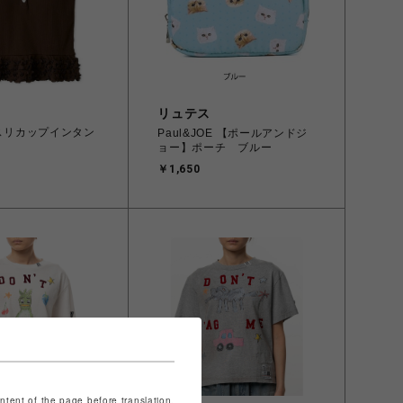
リュテス
メスリカップインタン
Paul&JOE 【ポールアンドジ
ョー】ポーチ ブルー
￥1,650
ontent of the page before translation.