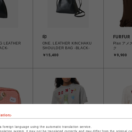
印
FURFUR
ONE. LEATHER KINCHAKU
Plax ア
ACK-
SHOULDER BAG -BLACK-
ク
￥15,400
￥9,900
lation>
a foreign language using the automatic translation service.
anslation system, it may not be translated correctly and may differ from the original c