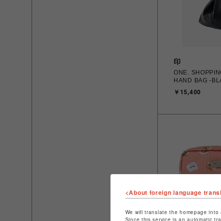
印
ONE. SHOPPING LEATHER
HAND BAG -BL
￥15,400
<About foreign language trans
We will translate the homepage into 
Since this service is an automatic tr