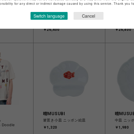
onsibility for any direct or indirect damage caused by using this service. Thank you 
ROYAL FLASH
ROYAL F
【ポールアンドジ
Maison MIHARA
Maison M
Switch language
Cancel
オレンジ（ピ
YASUHIRO/Leon Doodle
YASUHIRO
Printed T-shirt
Printed T-s
￥26,400
￥26,400
H
晴MUSUBI
晴MUSUB
A
箸置き小皿 ニッポン絵皿
中皿 ニッ
 Doodle
￥1,320
￥1,980