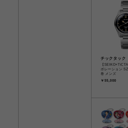
チックタック
【SEIKO×TiC
ボレーション SZ
巻 メンズ
￥55,000