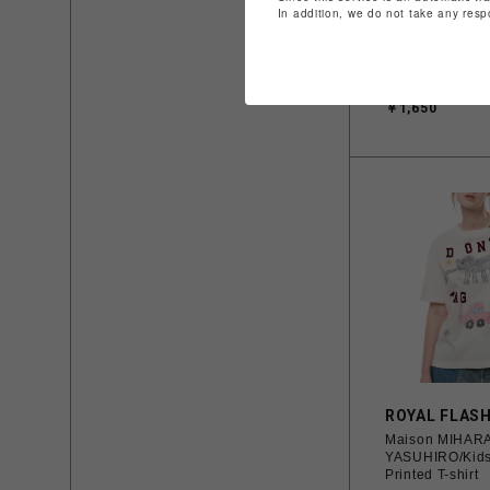
In addition, we do not take any resp
リュテス
Paul&JOE 
ョー】ポーチ 
ンク系）
￥1,650
ROYAL FLAS
Maison MIHAR
YASUHIRO/Kids
Printed T-shirt