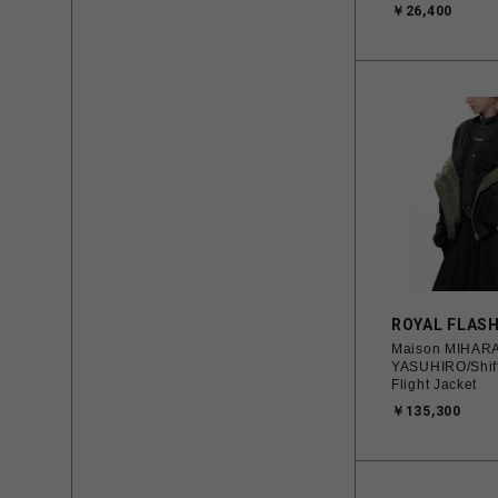
￥26,400
ROYAL FLAS
Maison MIHAR
YASUHIRO/Shif
Flight Jacket
￥135,300