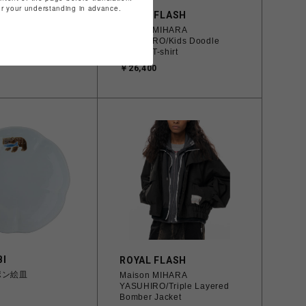
for your understanding in advance.
LASH
ROYAL FLASH
IHARA
Maison MIHARA
/Leon Doodle
YASUHIRO/Kids Doodle
hirt
Printed T-shirt
￥26,400
I
ROYAL FLASH
ポン絵皿
Maison MIHARA
YASUHIRO/Triple Layered
Bomber Jacket