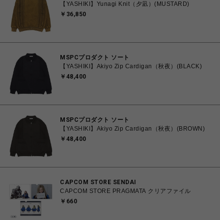
【YASHIKI】Yunagi Knit（夕凪）(MUSTARD)
￥36,850
MSPCプロダクト ソート
【YASHIKI】Akiyo Zip Cardigan（秋夜）(BLACK)
￥48,400
MSPCプロダクト ソート
【YASHIKI】Akiyo Zip Cardigan（秋夜）(BROWN)
￥48,400
CAPCOM STORE SENDAI
CAPCOM STORE PRAGMATA クリアファイル
￥660