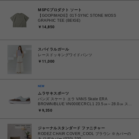
MSPCプロダクト ソート
【GOOPIMADE】01T-SYNC STONE MOSS
GRAPHIC TEE (BEIGE)
￥14,850
スパイラルガール
レースドッキングワイドパンツ
￥11,000
ムラサキスポーツ
バンズ スケート エラ VANS Skate ERA
BROWN/BLUE VN000ECRCL1 23.5㎝～28.0㎝ スニ
ーカー メンズ レディース シューズ 0198266445786
￥9,350
【北海道/沖縄/離島 着払い】
ジャーナルスタンダード ファニチャー
RODEZ CHAIR COVER_COOL ブラウン ※カバーの
み ロデカバー (020) 700