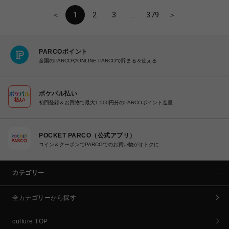
＜
1
2
3
…
379
＞
PARCOポイント
全国のPARCOやONLINE PARCOで貯まる＆使える
ポケパル払い
初回登録＆お買物で最大1,500円分のPARCOポイント進呈
POCKET PARCO（公式アプリ）
コイン＆クーポンでPARCOでのお買い物がオトクに
カテゴリー
全カテゴリーから探す
culture TOP