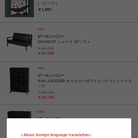
L（ピンク）
￥1,001
ビーカンパニー
SHARK2P シャーク 2Pソファ
￥46,200
￥41,580
ビーカンパニー
RAN-2418DBR キャスター付ワイドハイランドリーラ
ック
￥28,600
￥25,740
ビーカンパニー
RAN-2417DBR キャスター付ワイドローランドリーラ
ック
<About foreign language translation>
￥26,180