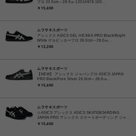
プロ 23.5cm～28.5㎝ 1201A978.100
4550457071079 メンズ レディース スニーカー スケ
￥15,400
ートボード 【送料無料 北海道/沖縄/離島を除く】
ムラサキスポーツ
アシックス ASICS GEL-VICKKA PRO Black/Bright
White ゲルビッカープロ 26.0cm～28.0㎝
1201A486.006 4570158997553 メンズ スニーカー
￥13,200
スケートボード 【送料無料 北海道/沖縄/離島を除く】
ムラサキスポーツ
【NEW】 アシックス ジャパンプロ ASICS JAPAN
PRO Black/Pure Silver 26.0cm～28.0㎝
1203B205.001 4573690068224 メンズ スニーカー
￥15,400
スポーツスタイル 【送料無料 北海道/沖縄/離島を除
く】
ムラサキスポーツ
☆ASICS アシックス ASICS SKATEBOARDING
JAPAN PRO アシックス スケートボーディング ジャパ
ンプロ Black/White 26.0㎝～28.5㎝
￥15,400
4550456620070【送料無料 北海道/沖縄/離島を除く】