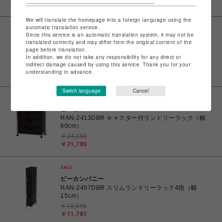
￥23,562
We will translate the homepage into a foreign language using the
automatic translation service.
Since this service is an automatic translation system, it may not be
ビーカンパニー
translated correctly and may differ from the original content of the
RAN-2415DBR キャスター付ハイランドリーラック
page before translation.
（幅40cm）
In addition, we do not take any responsibility for any direct or
indirect damage caused by using this service. Thank you for your
￥21,450
understanding in advance.
￥19,305
Switch language
Cancel
ビーカンパニー
RAN-2413DBR キャスター付ランドリーラック（幅
60cm）
￥24,200
￥21,780
ビーカンパニー
RAN-2407DBR スリムランドリーラック4段（幅
15cm）
￥13,090
￥11,781