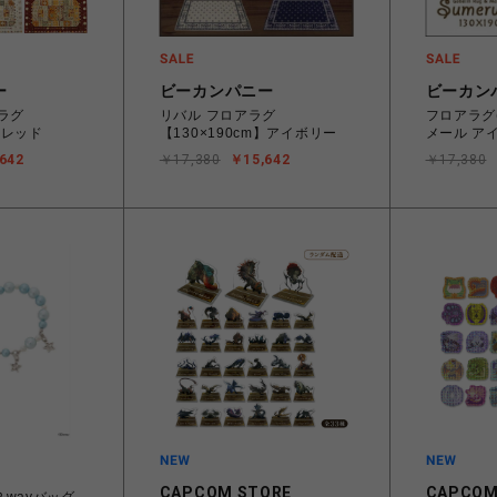
ー
ビーカンパニー
ビーカン
ラグ
リバル フロアラグ
フロアラグ(1
m）レッド
【130×190cm】アイボリー
メール ア
642
￥17,380
￥15,642
￥17,380
CAPCOM STORE
CAPCOM
wayバッグ