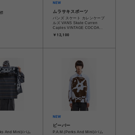
ムラサキスポーツ
襟
バンズ スケート カレンケープ
ルズ VANS Skate Curren
Caples VINTAGE COCOA
VN0A5FCDB2U 26.0㎝～
￥12,100
28.0㎝ スニーカー メンズ シ
ューズ 0198266422336 【送
料無料 北海道/沖縄/離島を除
く】
ビーバー
rks And Mini)/パム
P.A.M.(Perks And Mini)/パム