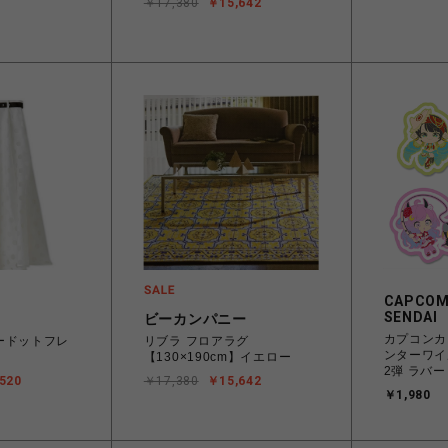
￥17,380
￥15,642
CAPCOM
SENDAI
ビーカンパニー
カプコンカ
ードットフレ
リブラ フロアラグ
ンターワイ
【130×190cm】イエロー
2弾 ラバー
520
￥17,380
￥15,642
￥1,980