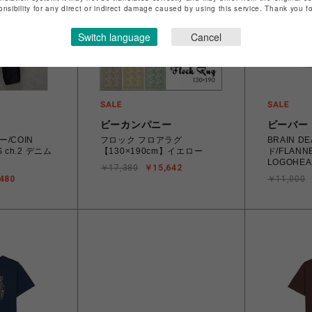
onsibility for any direct or indirect damage caused by using this service. Thank you 
Switch language
Cancel
ビーカンパニー
ビーバー
ー/COIN
フロック フロアラグ
BRAIN 
S ch.2 デニム
【130×190cm】イエロー
ド/FLANNE
LOGOHEAD
￥17,380
￥15,642
BROWN
480
￥11,000