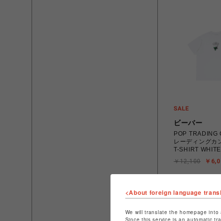
ビーバー
POP TRADIN
レーディングカン
T-SHIRT WHI
￥12,100
￥6,0
<About foreign language trans
We will translate the homepage into 
Since this service is an automatic tr