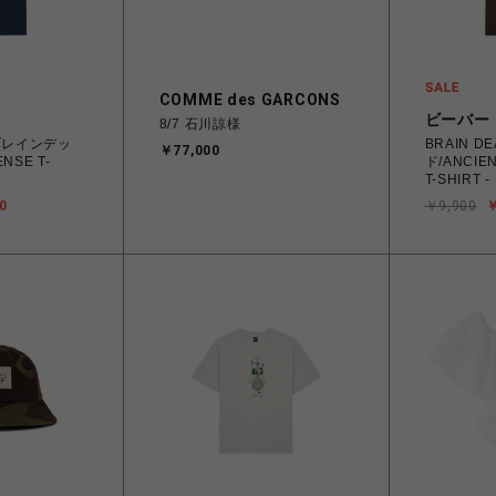
COMME des GARCONS
ビーバー
8/7 石川諒様
/ブレインデッ
BRAIN 
￥77,000
NSE T-
ド/ANCIE
T-SHIRT 
0
￥9,900
￥