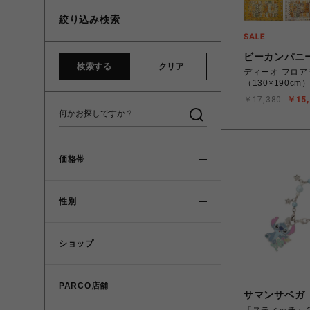
絞り込み検索
ビーカンパニ
検索する
クリア
ディーオ フロア
（130×190c
￥17,380
￥15,
価格帯
性別
ショップ
PARCO店舗
サマンサベガ
「スティッチ」２