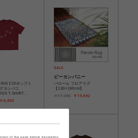
ビーカンパニー
DING CO/ポップト
パロール フロアラグ
グカンパニ
【130×190cm】
GS T-SHIRT
￥17,380
￥15,642
ED Tシャツ
￥6,050
ontent of the page before translation.