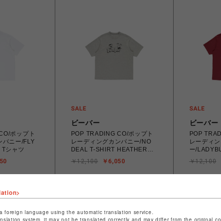
ビーバー
ビーバー
G CO/ポップト
POP TRADING CO/ポップト
POP TRA
パニー/FLY
レーディングカンパニー/NO
レーディン
TE Tシャツ
DEAL T-SHIRT HEATHER
ー/LADYBU
GREY Tシャツ
EARTH R
50
￥12,100
￥6,050
￥12,100
lation>
a foreign language using the automatic translation service.
anslation system, it may not be translated correctly and may differ from the original c