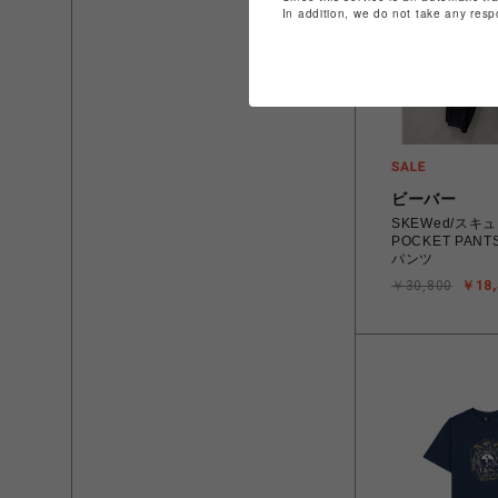
In addition, we do not take any resp
ビーバー
SKEWed/スキュ
POCKET PANT
パンツ
￥30,800
￥18,