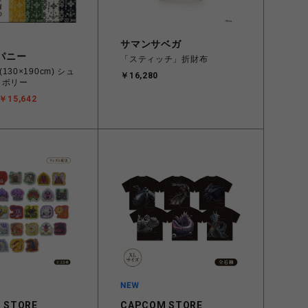
サマンサベガ
パニー
「スティッチ」折財布
30×190cm) シュ
￥16,280
イボリー
￥15,642
 STORE
CAPCOM STORE