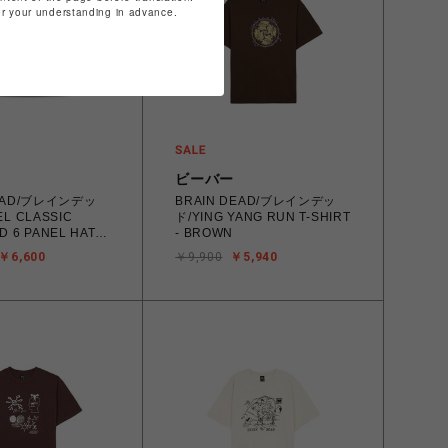
for your understanding in advance.
ビーバー
DEAD/ブレインデッ
BRAIN DEAD/ブレインデッ
L CLASSIC
ド/YING YANG RUN T-SHIRT
 6 PANEL HAT -
- BROWN
￥6,600
￥9,900
￥5,940