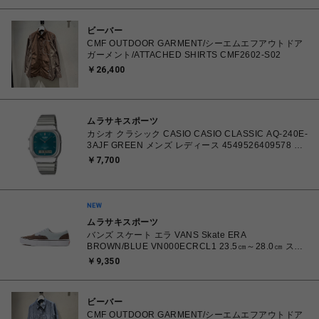
ビーバー
CMF OUTDOOR GARMENT/シーエムエフアウトドア
ガーメント/ATTACHED SHIRTS CMF2602-S02
￥26,400
ムラサキスポーツ
カシオ クラシック CASIO CASIO CLASSIC AQ-240E-
3AJF GREEN メンズ レディース 4549526409578 腕
時計 国内正規品 【 北海道/沖縄/離島 着払い】
￥7,700
ムラサキスポーツ
バンズ スケート エラ VANS Skate ERA
BROWN/BLUE VN000ECRCL1 23.5㎝～28.0㎝ スニ
ーカー メンズ レディース シューズ 0198266445786
￥9,350
【北海道/沖縄/離島 着払い】
ビーバー
CMF OUTDOOR GARMENT/シーエムエフアウトドア