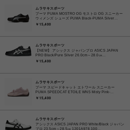
ムラサキスポーツ
プーマ PUMA MOSTRO OG モストロ OG スニーカー
ウィメンズ シューズ PUMA Black-PUMA Silver
23.0cm～25.0㎝ 397330_17 4069157788854 【送料
￥15,400
無料 北海道/沖縄/離島を除く】
ムラサキスポーツ
【NEW】 アシックス ジャパンプロ ASICS JAPAN
PRO Black/Pure Silver 26.0cm～28.0㎝
1203B205.001 4573690068224 メンズ スニーカー
￥15,400
スポーツスタイル 【送料無料 北海道/沖縄/離島を除
く】
ムラサキスポーツ
プーマ スピードキャット エトワール スニーカー
PUMA SPEEDCAT ETOILE WNS Misty Pink-
Chocolate Fondue 23.0cm～25.0㎝ 407673_03
￥15,400
4070033914915 【送料無料 北海道/沖縄/離島を除
く】
ムラサキスポーツ
アシックス ASICS JAPAN PRO White/Black ジャパン
プロ 23.5cm～28.5㎝ 1201A978.100