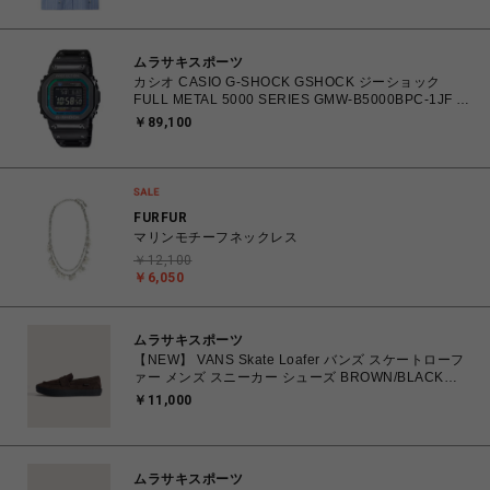
ムラサキスポーツ
カシオ CASIO G-SHOCK GSHOCK ジーショック
FULL METAL 5000 SERIES GMW-B5000BPC-1JF 防
水 耐衝撃構造 タフソーラー（ソーラー充電） 電波時
￥89,100
計 日本・北米・ヨーロッパ・中国地域対応
MULTIBAND6 腕時計 【送料無料 北海道/沖縄/離島除
く】
FURFUR
マリンモチーフネックレス
￥12,100
￥6,050
ムラサキスポーツ
【NEW】 VANS Skate Loafer バンズ スケートローフ
ァー メンズ スニーカー シューズ BROWN/BLACK
26.0cm～28.0cm VN000VA6Y49 0198266309224
￥11,000
【送料無料 北海道/沖縄/離島を除く】
ムラサキスポーツ