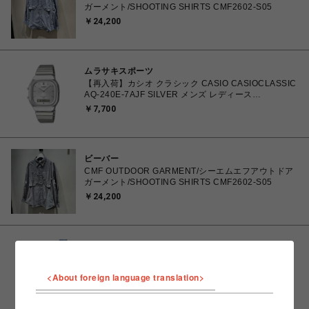
ガーメント/SHOOTING SHIRTS CMF2602-S05
￥24,200
ムラサキスポーツ
【再入荷】カシオ クラシック CASIO CASIOCLASSIC
AQ-240E-7AJF SILVER メンズ レディース
4549526409615 腕時計 国内正規品 【 北海道/沖縄/離
￥7,700
島 着払い】
ビーバー
CMF OUTDOOR GARMENT/シーエムエフアウトドア
ガーメント/SHOOTING SHIRTS CMF2602-S05
￥24,200
ビーバー
Needles/ニードルズ 別注Shawl Collar S/S Polo -
Cotton Pique - ROYAL-
<About foreign language translation>
￥16,500