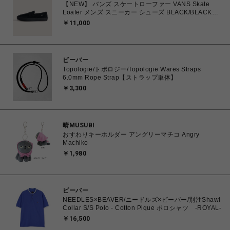
【NEW】 バンズ スケートローファー VANS Skate
Loafer メンズ スニーカー シューズ BLACK/BLACK
25.0cm～29.0cm VN000VA6BKA 0198266309118
￥11,000
【送料無料 北海道/沖縄/離島を除く】
ビーバー
Topologie/トポロジー/Topologie Wares Straps
6.0mm Rope Strap【ストラップ単体】
￥3,300
晴MUSUBI
おすわりキーホルダー アングリーマチコ Angry
Machiko
￥1,980
ビーバー
NEEDLES×BEAVER/ニードルズ×ビーバー/別注Shawl
Collar S/S Polo - Cotton Pique ポロシャツ -ROYAL-
￥16,500