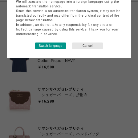
We will translate the homepage into a foreign language using the
automatic translation service.
Since this service is an automatic translation system, it may not be
ビーバー
translated correctly and may differ from the original content of the
Needles/ニードルズ 別注Shawl Collar S/S Polo -
page before translation.
Cotton Pique - GREEN-
In addition, we do not take any responsibility for any direct or
￥16,500
indirect damage caused by using this service. Thank you for your
understanding in advance.
Switch language
Cancel
ビーバー
Needles/ニードルズ 別注Shawl Collar S/S Polo -
Cotton Pique - NAVY-
￥16,500
サマンサベガセレブリティ
「シュガーバニーズ」折財布
￥16,280
サマンサベガセレブリティ
「シュガーバニーズ」ハンドバッグ