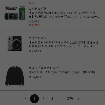
コイデカメラ
【★期間限定SALE★20時までのご注文で翌日出荷！
★】FUJIFILM フジカラー 写ルンです シンプルエース
27枚撮り レンズ付きフィルム
￥2,990
￥2,798
コイデカメラ
【★新色★SALE★12時までのご注文で即日発送★送
料無料】FUJIFILM（フジフイルム） チェキカメラ
INSTAX mini99 シルバー
￥27,999
MSPCプロダクト ソート
【YASHIKI】Shinryo Cardigan （新涼）(BLACK)
￥36,850
＜
1
2
3
…
379
＞