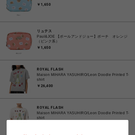
￥1,650
リュテス
Paul&JOE 【ポールアンドジョー】ポーチ オレンジ
（ピンク系）
￥1,650
ROYAL FLASH
Maison MIHARA YASUHIRO/Leon Doodle Printed T-
shirt
￥26,400
ROYAL FLASH
Maison MIHARA YASUHIRO/Leon Doodle Printed T-
shirt
￥26,400