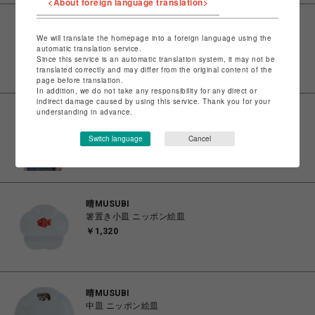
<About foreign language translation>
ROYAL FLASH
We will translate the homepage into a foreign language using the
Maison MIHARA YASUHIRO/Kids Doodle Printed T-
automatic translation service.
shirt
Since this service is an automatic translation system, it may not be
￥26,400
translated correctly and may differ from the original content of the
page before translation.
In addition, we do not take any responsibility for any direct or
indirect damage caused by using this service. Thank you for your
understanding in advance.
ROYAL FLASH
Maison MIHARA YASUHIRO/Kids Doodle Printed T-
shirt
Switch language
Cancel
￥26,400
晴MUSUBI
箸置き小皿 ニッポン絵皿
￥1,320
晴MUSUBI
中皿 ニッポン絵皿