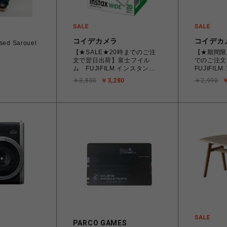
H
コイデカメラ
コイデカ
sed Sarouel
【★SALE★20時までのご注
【★期間限
文で翌日出荷】富士フイル
でのご注文
ム FUJIFILM インスタント
FUJIFI
カラーフィルム instax WIDE
です シン
￥3,800
￥3,280
￥2,990
￥
ワイド 2パック(10枚入×2)
り レンズ
INSTAXWIDEWW2
PARCO GAMES