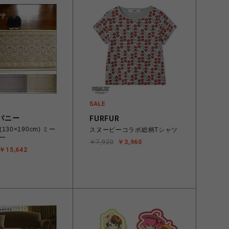
パニー
FURFUR
30×190cm) ミー
スヌーピーコラボ総柄Tシャツ
ー
￥7,920
￥3,960
￥15,642