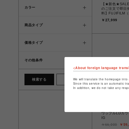
【★新色★SAL
カラー
のご注文で即日
料】FUJIFIL
ム） チェキカメラ
￥27,999
mini99 シル
商品タイプ
価格タイプ
その他条件
<About foreign language trans
We will translate the homepage into 
検索する
クリア
Since this service is an automatic tr
In addition, we do not take any resp
ビーカンパニ
ワッフルLDカウチ
IG
￥66,000
￥59,