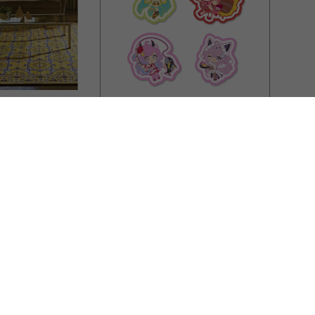
CAPCOM STORE
SENDAI
パニー
カプコンカフェ モンスターハ
ロアラグ
ンターワイルズ×ホロライブ第
90cm】イエロー
2弾 ラバートレー(全４種)
￥15,642
￥1,980