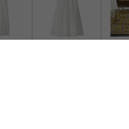
FURFUR
ビーカン
リントスウェ
ベルト付きシアードットフレ
リブラ フ
アスカート
【130×1
40
￥24,200
￥14,520
￥17,380