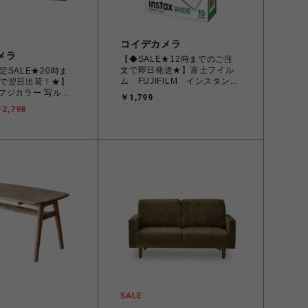
コイデカメラ
メラ
【◆SALE★12時までのご注
文で即日発送★】富士フイル
定SALE★20時ま
ム FUJIFILM インスタント
で翌日出荷！★】
カラーフィルム instax WIDE
LM フジカラー 写ルン
￥1,799
ワイド 1パック(10枚入)
プルエース 27枚撮
2,798
INSTAX WIDE WW1
付きフィルム