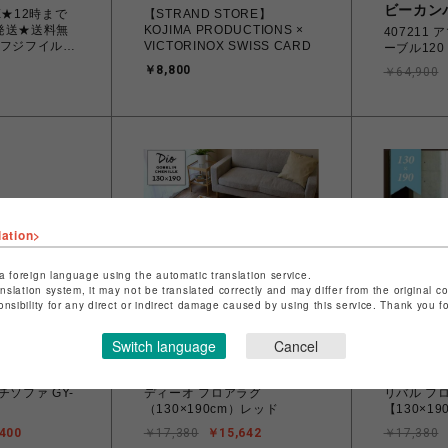
ビーカン
E★12時まで
【STRAND STORE】
発送★送料無
KOJIMA PRODUCTIONS ×
407211
M（フジフイル
VICTORINOX SWISS CARD
ーブル120
 INSTAX
￥8,800
￥64,900
バー
lation>
a foreign language using the automatic translation service.
anslation system, it may not be translated correctly and may differ from the original c
onsibility for any direct or indirect damage caused by using this service. Thank you 
Switch language
Cancel
ー
ビーカンパニー
ビーカン
ソファ GY-
ディーオ フロアラグ
リバル フ
（130×190cm）レッド
【130×1
400
￥17,380
￥15,642
￥17,380