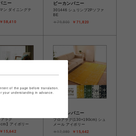
パニー
ビーカンパニー
 アマン ダイニングテ
301446 シュリンプ2Pソファ
BE
￥58,410
￥79,800
￥71,820
ontent of the page before translation.
for your understanding in advance.
パニー
ビーカンパニー
ロアラグ
フロアラグ(130×190cm) シュ
90cm】アイボリー
メール アイボリー
￥15,642
￥17,380
￥15,642