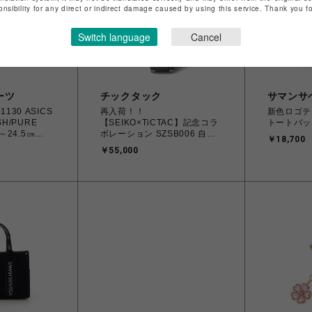
onsibility for any direct or indirect damage caused by using this service. Thank you 
Switch language
Cancel
ーツ
チックタック
サマンサ
130 ASICS
再入荷！！
新色ロゴテ
SH/PURE
【SEIKO×TiCTAC】記念コラ
トートバッ
m～24.5㎝
ボレーション SZSB006 自動
￥18,700
巻 メンズ
￥55,000
793 レディース
ポーツスタイル
道/沖縄/離島