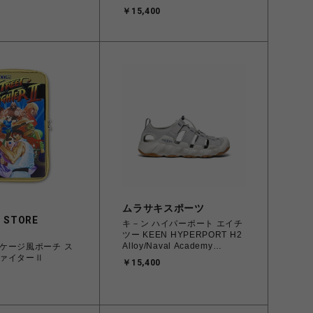
ロデカバー（027）
ーのみ ロデカバー（044）
￥15,400
700
ムラサキスポーツ
 STORE
キ－ン ハイパーポート エイチ
ツー KEEN HYPERPORT H2
Alloy/Naval Academy
ケージ風ポーチ ス
25.5cm～28.5cm 1030195 ス
ァイターⅡ
￥15,400
ニーカー メンズ
0195208627385 【送料無料
北海道/沖縄/離島を除く】