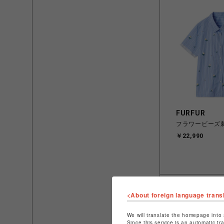
FURFUR
フラワービーズ
￥22,990
<About foreign language trans
We will translate the homepage into 
Since this service is an automatic tr