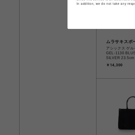
In addition, we do not take any resp
ムラサキスポ
アシックス ゲル-1
GEL-1130 BLU
SILVER 23.5c
1203A609.700
￥14,300
4571633242
スニーカー ス
【送料無料 北海
を除く】