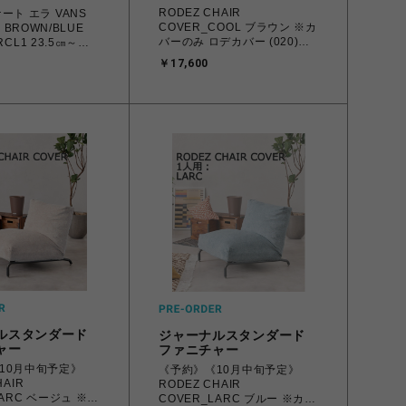
RODEZ CHAIR
ート エラ VANS
COVER_COOL ブラウン ※カ
A BROWN/BLUE
バーのみ ロデカバー (020)
RCL1 23.5㎝～
700
スニーカー メンズ レ
￥17,600
シューズ
445786 【北海道/沖
払い】
ルスタンダード
ジャーナルスタンダード
ャー
ファニチャー
10月中旬予定》
《予約》《10月中旬予定》
HAIR
RODEZ CHAIR
LARC ベージュ ※カ
COVER_LARC ブルー ※カバ