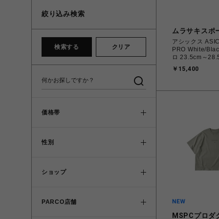
絞り込み検索
ムラサキスポ
アシックス ASIC
検索する
クリア
PRO White/B
ロ 23.5cm～28
1201A978.100
￥15,400
45504570710
ィース スニーカ
ード 【送料無料 北海道/沖縄/
離島を除く】
価格帯
性別
ショップ
PARCO店舗
MSPCプロダ