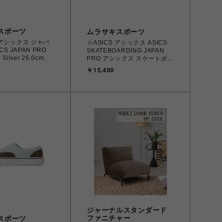
スポーツ
ムラサキスポーツ
 アシックス ジャパ
☆ASICS アシックス ASICS
CS JAPAN PRO
SKATEBOARDING JAPAN
e Silver 26.0cm～
PRO アシックス スケートボー
03B205.001
ディング ジャパンプロ
￥15,400
068224 メンズ スニ
Black/White 26.0㎝～28.5㎝
ーツスタイル 【送
4550456620070【送料無料
海道/沖縄/離島を除
北海道/沖縄/離島を除く】
ジャーナルスタンダード
ファニチャー
スポーツ