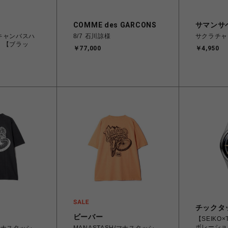
COMME des GARCONS
サマンサ
キャンバスハ
8/7 石川諒様
サクラチャ
）【ブラッ
￥77,000
￥4,950
チックタ
ビーバー
【SEIKO
ボレーション