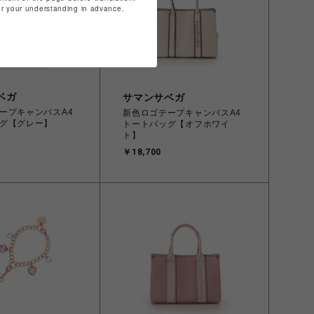
for your understanding in advance.
ベガ
サマンサベガ
ープキャンバスA4
新色ロゴテープキャンバスA4
グ【グレー】
トートバッグ【オフホワイ
ト】
￥18,700