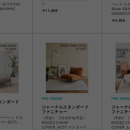
ツ
】01T-SYNC
バンズ スケ
GRAPHIC
Skate ER
￥11,000
VN000EC
28.0㎝ 
￥9,350
ディース 
0198266
縄/離島 着
タンダード
ジャーナルスタンダード
ジャーナ
ファニチャー
ファニチ
ベージュ ※カ
《予約》《10月中旬予定》
《予約》《
 (027) 家
RODEZ CHAIR
RODEZ C
COVER_AC07 マスタード
COVER_