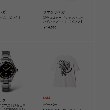
ベガ
サマンサベガ
ーム【ピンク】
新色ロゴテープキャンバスハ
ンドバッグ（小）【ピンク】
￥16,500
ック
ビーバー
×TiCTAC】記念コラ
 SZSB006 自動