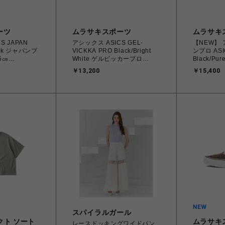
ーツ
ムラサキスポーツ
ムラサキ
S JAPAN
アシックス ASICS GEL-
【NEW】
lack ジャパンプ
VICKKA PRO Black/Bright
ンプロ ASI
.5㎝
White ゲルビッカープロ
Black/Pur
26.0cm～28.0㎝
28.0㎝ 12
￥13,200
￥15,400
79 メンズ レデ
1201A486.006
4573690
ー スケートボ
4570158997553 メンズ スニ
ーカー スポ
ーカー スケートボード 【送料
料無料 北
無料 北海道/沖縄/離島を除
く】
く】
スパイラルガール
クト ソート
ムラサキ
レースドッキングワイドパン