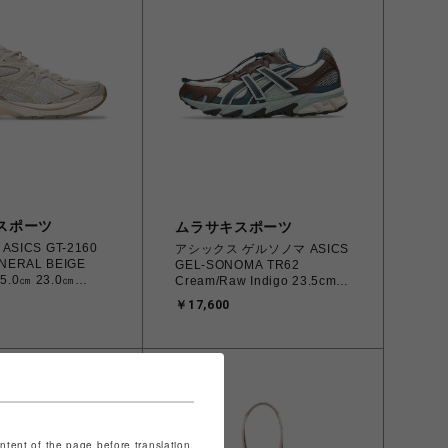
スポーツ
ムラサキスポーツ
SICS GT-2160
アシックス ゲルソノマ ASICS
NERAL BEIGE
GEL-SONOMA TR62
5.0㎝ 23.0㎝
Cream/Raw Indigo 23.5cm～
.700
24.5㎝ 1203A876.100
￥17,600
253669 レディース
4571633244131 レディース
 スポーツスタイル
スニーカー スポーツスタイル
 北海道/沖縄/離島
【送料無料 北海道/沖縄/離島
を除く】
ontent of the page before translation.