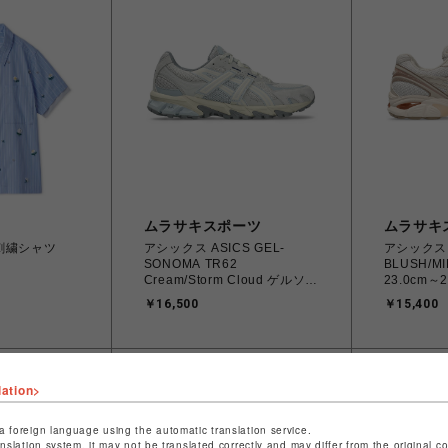
ムラサキスポーツ
ムラサキ
刺繍シャツ
アシックス ASICS GEL-
アシックス A
SONOMA TR62
BLUSH/MI
Cream/Storm Cloud ゲルソノ
23.0cm～2
マ 23.0cm～25.0㎝ 23.0㎝
1203A320
￥16,500
￥15,400
1203A734.102
4571633
4571633264412 ユニセック
スニーカー
ス スニーカー スポーツスタイ
【送料無料
ル 【送料無料 北海道/沖縄/離
を除く】
島を除く】
lation>
a foreign language using the automatic translation service.
anslation system, it may not be translated correctly and may differ from the original c