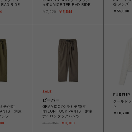
/マナスタッシ
MANASTASH/マナスタッシ
巻 メンズ
 RAD RIDE
ュ/PUMICE TEE RAD RIDE
￥55,000
4
￥7,920
￥5,544
FURFUR
ビーバー
クールドラ
ン
ラミチ/別注
GRAMICCI/グラミチ/別注
 PANTS 別注
NYLON TUCK PANTS 別注
￥18,700
パンツ
ナイロンタックパンツ
00
￥15,950
￥8,700