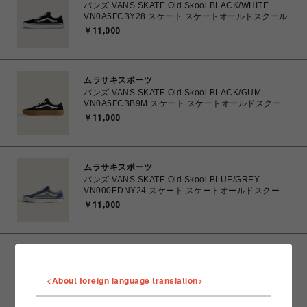
バンズ VANS SKATE Old Skool BLACK/WHITE
VN0A5FCBY28 スケート スケートオールドスクール
23.5㎝～28.0㎝ スニーカー メンズ レディース シュー
￥11,000
ズ 0194905586605 【送料無料 北海道/沖縄/離島を除
く】
ムラサキスポーツ
バンズ VANS SKATE Old Skool BLACK/GUM
VN0A5FCBB9M スケート スケートオールドスクール
23.5㎝～28.0㎝ スニーカー メンズ レディース シュー
￥11,000
ズ 0194905588708 【送料無料 北海道/沖縄/離島を除
く】
ムラサキスポーツ
バンズ VANS SKATE Old Skool BLUE/GREY
VN000EDNY24 スケート スケートオールドスクール
26.0㎝～28.0㎝ スニーカー メンズ シューズ
￥11,000
0198266485218 【送料無料 北海道/沖縄/離島を除
く】
ムラサキスポーツ
バンズ スケート ハーフキャブ VANS SKATE HALF
<About foreign language translation>
CAB CHARCOAL GREY/BLACK VN0A5FCDB2U
26.0㎝～28.0㎝ スニーカー メンズ シューズ
￥11,550