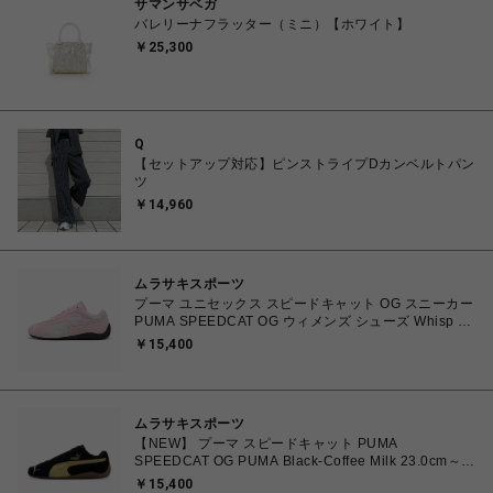
サマンサベガ
バレリーナフラッター（ミニ）【ホワイト】
￥25,300
Q
【セットアップ対応】ピンストライプDカンベルトパン
ツ
￥14,960
ムラサキスポーツ
プーマ ユニセックス スピードキャット OG スニーカー
PUMA SPEEDCAT OG ウィメンズ シューズ Whisp Of
Pink-PUMA White 23.0cm～25.0cm 398846_04
￥15,400
4067982462857 【送料無料 北海道/沖縄/離島を除
く】
ムラサキスポーツ
【NEW】 プーマ スピードキャット PUMA
SPEEDCAT OG PUMA Black-Coffee Milk 23.0cm～
25.0cm 398846-91 4069162801821 【送料無料 北海
￥15,400