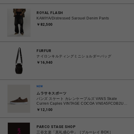
ROYAL FLASH
KAMIYA/Distressed Sarouel Denim Pants
￥82,500
FURFUR
ナイロンキルティングミニショルダーバッグ
￥16,940
ムラサキスポーツ
バンズ スケート カレンケープルズ VANS Skate
Curren Caples VINTAGE COCOA VN0A5FCDB2U
26.0㎝～28.0㎝ スニーカー メンズ シューズ
￥12,100
0198266422336 【送料無料 北海道/沖縄/離島を除
く】
PARCO STAGE SHOP
三谷文楽「其礼成心中」［ブルーレイ BOX］