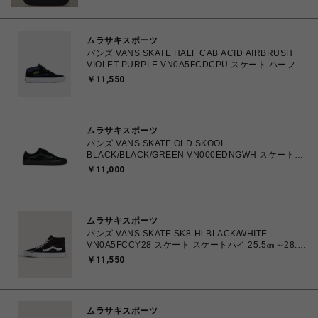
ムラサキスポーツ
バンズ VANS SKATE HALF CAB ACID AIRBRUSH
VIOLET PURPLE VN0A5FCDCPU スケート ハーフキ
ャブ 26.0cm～28.0㎝ スニーカー メンズ シューズ
￥11,550
0198266502779 【送料無料 北海道/沖縄/離島を除
く】
ムラサキスポーツ
バンズ VANS SKATE OLD SKOOL
BLACK/BLACK/GREEN VN000EDNGWH スケートオ
ールドスクール 26.0cm～28.0㎝ スニーカー メンズ シ
￥11,000
ューズ 0198266485331 【北海道/沖縄/離島 着払い】
ムラサキスポーツ
バンズ VANS SKATE SK8-Hi BLACK/WHITE
VN0A5FCCY28 スケート スケートハイ 25.5㎝～28.0
㎝ スニーカー メンズ シューズ 0194905568090 【送
￥11,550
料無料 北海道/沖縄/離島を除く】
ムラサキスポーツ