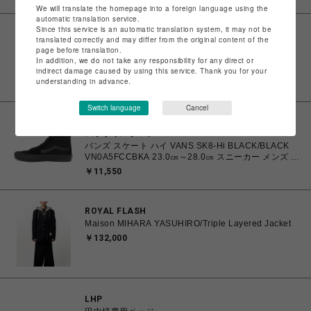
0198268769866 【送料無料 北海道/沖縄/離島を除
We will translate the homepage into a foreign language using the
く】
automatic translation service.
Since this service is an automatic translation system, it may not be
translated correctly and may differ from the original content of the
ムラサキスポーツ
page before translation.
バンズ スケート エラ VANS Skate ERA
In addition, we do not take any responsibility for any direct or
BROWN/BLUE VN000ECRCL1 23.5㎝～28.0㎝ スニ
indirect damage caused by using this service. Thank you for your
ーカー メンズ レディース シューズ 0198266445786
understanding in advance.
￥9,350
【北海道/沖縄/離島 着払い】
Switch language
Cancel
ムラサキスポーツ
バンズ スケート ハイ VANS SK8-Hi BLACK/BLACK
VN0A5FCCBKA 23.0㎝～28.0㎝ スニーカー メンズ レ
ディース シューズ 0194905567161 【北海道/沖縄/離
￥11,550
島 着払い】
ROYAL FLASH
Maison MIHARA YASUHIRO/Triple Layered Jacket
￥132,000
LHP