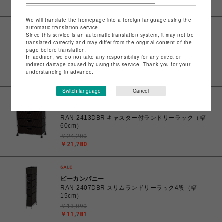
￥23,562
We will translate the homepage into a foreign language using the
automatic translation service.
Since this service is an automatic translation system, it may not be
ビーカンパニー
translated correctly and may differ from the original content of the
RAN-2415DBR キャスター付ハイランドリーラック
page before translation.
（幅40cm）
In addition, we do not take any responsibility for any direct or
indirect damage caused by using this service. Thank you for your
￥21,450
understanding in advance.
￥19,305
Switch language
Cancel
ビーカンパニー
RAN-2413DBR キャスター付ランドリーラック（幅
60cm）
￥24,200
￥21,780
ビーカンパニー
RAN-2407DBR スリムランドリーラック4段（幅
15cm）
￥13,090
￥11,781