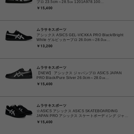
プロ 23.5cm～28.5㎝ 1201A978.100
4550457071079 メンズ レディース スニーカー スケ
￥15,400
ートボード 【送料無料 北海道/沖縄/離島を除く】
ムラサキスポーツ
アシックス ASICS GEL-VICKKA PRO Black/Bright
White ゲルビッカープロ 26.0cm～28.0㎝
1201A486.006 4570158997553 メンズ スニーカー
￥13,200
スケートボード 【送料無料 北海道/沖縄/離島を除く】
ムラサキスポーツ
【NEW】 アシックス ジャパンプロ ASICS JAPAN
PRO Black/Pure Silver 26.0cm～28.0㎝
1203B205.001 4573690068224 メンズ スニーカー
￥15,400
スポーツスタイル 【送料無料 北海道/沖縄/離島を除
く】
ムラサキスポーツ
☆ASICS アシックス ASICS SKATEBOARDING
JAPAN PRO アシックス スケートボーディング ジャパ
ンプロ Black/White 26.0㎝～28.5㎝
￥15,400
4550456620070【送料無料 北海道/沖縄/離島を除く】