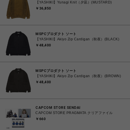
【YASHIKI】Yunagi Knit（夕凪）(MUSTARD)
￥36,850
MSPCプロダクト ソート
【YASHIKI】Akiyo Zip Cardigan（秋夜）(BLACK)
￥48,400
MSPCプロダクト ソート
【YASHIKI】Akiyo Zip Cardigan（秋夜）(BROWN)
￥48,400
CAPCOM STORE SENDAI
CAPCOM STORE PRAGMATA クリアファイル
￥660