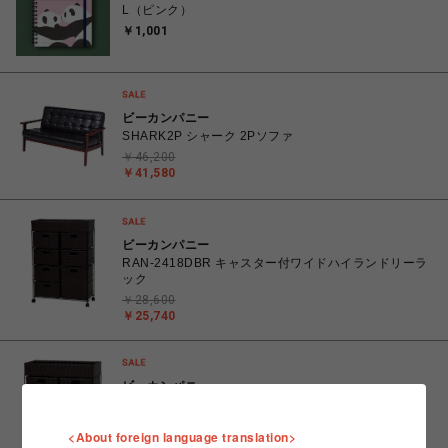
L（ピンク）
￥1,001
ビーカンパニー
SHARK2P シャーク 2Pソファ
￥46,200
￥41,580
ビーカンパニー
RAN-2418DBR キャスター付ワイドハイランドリーラ
ック
￥28,600
￥25,740
ビーカンパニー
RAN-2417DBR キャスター付ワイドローランドリーラ
ック
<About foreign language translation>
￥26,180