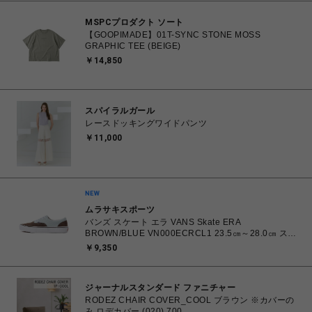
MSPCプロダクト ソート
【GOOPIMADE】01T-SYNC STONE MOSS
GRAPHIC TEE (BEIGE)
￥14,850
スパイラルガール
レースドッキングワイドパンツ
￥11,000
ムラサキスポーツ
バンズ スケート エラ VANS Skate ERA
BROWN/BLUE VN000ECRCL1 23.5㎝～28.0㎝ スニ
ーカー メンズ レディース シューズ 0198266445786
￥9,350
【北海道/沖縄/離島 着払い】
ジャーナルスタンダード ファニチャー
RODEZ CHAIR COVER_COOL ブラウン ※カバーの
み ロデカバー (020) 700