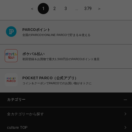
＜
1
2
3
…
379
＞
PARCOポイント
全国のPARCOやONLINE PARCOで貯まる＆使える
ポケパル払い
初回登録＆お買物で最大1,500円分のPARCOポイント進呈
POCKET PARCO（公式アプリ）
コイン＆クーポンでPARCOでのお買い物がオトクに
カテゴリー
全カテゴリーから探す
culture TOP