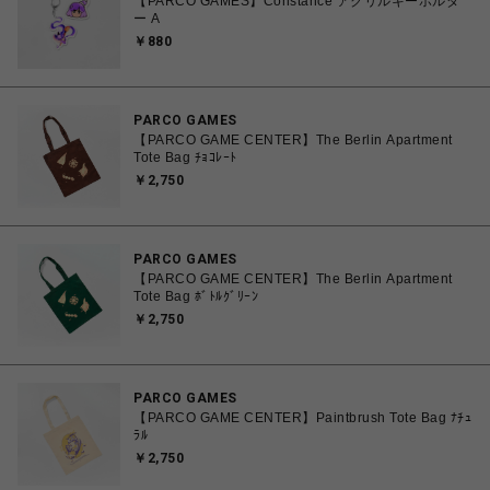
【PARCO GAMES】Constance アクリルキーホルダ
ー A
￥880
PARCO GAMES
【PARCO GAME CENTER】The Berlin Apartment
Tote Bag ﾁｮｺﾚｰﾄ
￥2,750
PARCO GAMES
【PARCO GAME CENTER】The Berlin Apartment
Tote Bag ﾎﾞﾄﾙｸﾞﾘｰﾝ
￥2,750
PARCO GAMES
【PARCO GAME CENTER】Paintbrush Tote Bag ﾅﾁｭ
ﾗﾙ
￥2,750