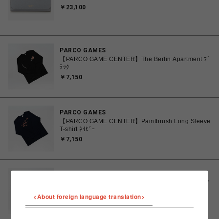
￥23,100
PARCO GAMES
【PARCO GAME CENTER】The Berlin Apartment ﾌﾞ
ﾗｯｸ
￥7,150
PARCO GAMES
【PARCO GAME CENTER】Paintbrush Long Sleeve
T-shirt ﾈｲﾋﾞｰ
￥7,150
PARCO GAMES
【PARCO GAME CENTER】The Berlin Apartment ﾌﾞ
ﾗｳﾝ
<About foreign language translation>
￥7,150