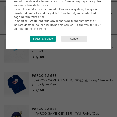
We will translate the homepage into a foreign language using the
automatic translation service.
Since this service is an automatic translation system, it may not be
PARCO GAMES
translated correctly and may differ from the original content of the
【PARCO GAME CENTER】Paintbrush Long Sleeve
page before translation.
T-shirt ﾎﾜｲﾄ
In addition, we do not take any responsibility for any direct or
￥7,150
indirect damage caused by using this service. Thank you for your
understanding in advance.
Switch language
Cancel
PARCO GAMES
【PARCO GAME CENTER】南極計画 Long Sleeve T-
shirt ﾎﾜｲﾄ
￥7,150
PARCO GAMES
【PARCO GAME CENTER】南極計画 Long Sleeve T-
shirt ｸﾗｯｼｯｸﾌﾞﾙｰ
￥7,150
PARCO GAMES
【PARCO GAME CENTER】"YU-RAKU"Cap