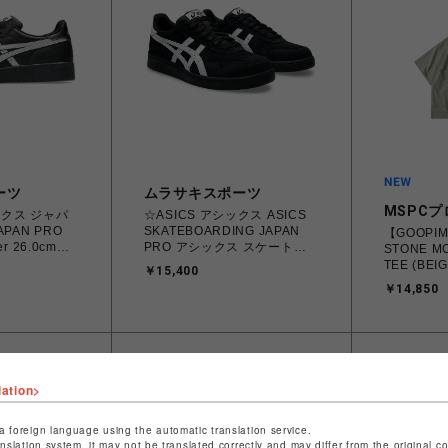
ーツ
ムラサキスポーツ
MSPCプ
ックス ジャパ
☆ASICS アシックス ASICS
APAN PRO
SKATEBOARDING JAPAN
【GOOPIM
ver 26.0cm～
PRO アシックス スケートボ
STONE M
5.001
ーディング ジャパンプロ
TEE (BEIG
￥15,400
24 メンズ スニ
Black/White 26.0㎝～28.5㎝
￥14,850
タイル 【送
4550456620070【送料無料
沖縄/離島を除
北海道/沖縄/離島を除く】
lation>
a foreign language using the automatic translation service.
anslation system, it may not be translated correctly and may differ from the original c