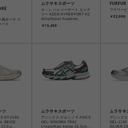
ムラサキスポーツ
FURFUR
ORE
キ－ン ハイパーポート エイチ
フラワービ
ツー KEEN HYPERPORT H2
￥22,990
Alloy/Naval Academy
ジ風ポーチ ス
25.5cm～28.5cm 1030195
ターⅡ
￥15,400
スニーカー メンズ
0195208627385 【送料無料
北海道/沖縄/離島を除く】
ーツ
ムラサキスポーツ
ムラサキ
 GT-2160
アシックス ゲルソノマ ASICS
アシックス ゲ
L BEIGE
GEL-SONOMA TR62
GEL-1130
 23.0㎝
Cream/Raw Indigo 23.5cm～
SILVER 2