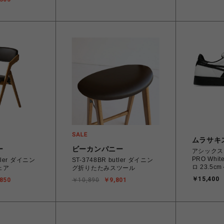
ムラサキ
ー
ビーカンパニー
アシックス A
PRO Whi
tler ダイニン
ST-3748BR butler ダイニン
ロ 23.5cm
ェア
グ折りたたみスツール
1201A978
￥15,400
850
￥10,890
￥9,801
4550457
ィース ス
ード 【送料無料 北海道/沖縄/
離島を除く