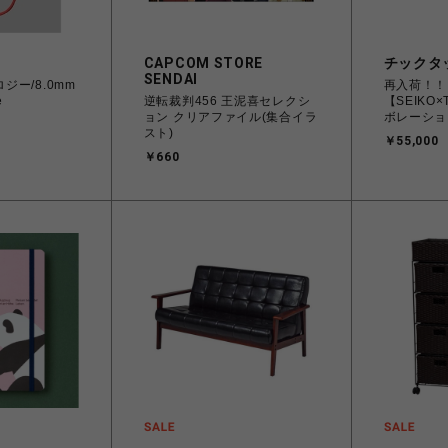
CAPCOM STORE
チックタ
SENDAI
ポロジー/8.0mm
再入荷！！
e
逆転裁判456 王泥喜セレクシ
【SEIKO
ョン クリアファイル(集合イラ
ボレーション
スト)
巻 メンズ
￥55,000
￥660