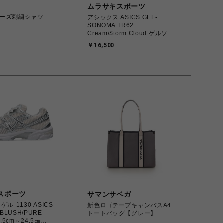
ムラサキスポーツ
ーズ刺繍シャツ
アシックス ASICS GEL-
SONOMA TR62
Cream/Storm Cloud ゲルソノ
マ 23.0cm～25.0㎝ 23.0㎝
￥16,500
1203A734.102
4571633264412 ユニセック
ス スニーカー スポーツスタイ
ル 【送料無料 北海道/沖縄/離
島を除く】
スポーツ
サマンサベガ
ル-1130 ASICS
新色ロゴテープキャンバスA4
 BLUSH/PURE
トートバッグ【グレー】
3.5cm～24.5㎝