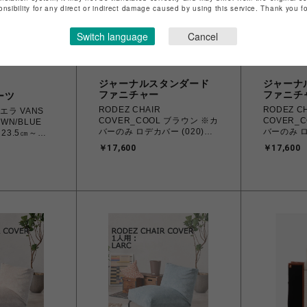
onsibility for any direct or indirect damage caused by using this service. Thank you 
Switch language
Cancel
ジャーナルスタンダード
ジャーナ
ファニチャー
ファニチ
ーツ
RODEZ CHAIR
RODEZ C
エラ VANS
COVER_COOL ブラウン ※カ
COVER_C
OWN/BLUE
バーのみ ロデカバー (020)
バーのみ ロ
 23.5㎝～
700
具
カー メンズ レ
￥17,600
￥17,600
ズ
86 【北海道/沖
】