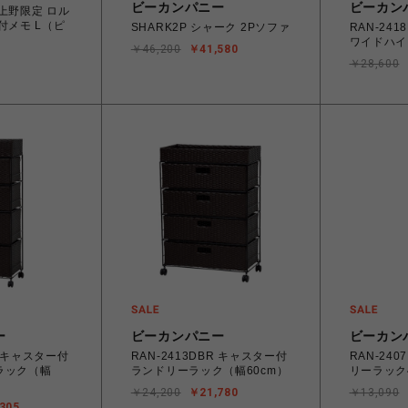
ビーカンパニー
ビーカン
上野限定 ロル
付メモ L（ピ
SHARK2P シャーク 2Pソファ
RAN-24
ワイドハイ
￥46,200
￥41,580
￥28,600
ー
ビーカンパニー
ビーカン
R キャスター付
RAN-2413DBR キャスター付
RAN-24
ラック（幅
ランドリーラック（幅60cm）
リーラック
￥24,200
￥21,780
￥13,090
305