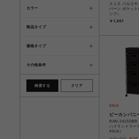
スミス パルコヤ
カラー
バーン ポケット
ンク）
￥1,001
商品タイプ
価格タイプ
その他条件
検索する
クリア
ビーカンパニ
RAN-2415DB
ハイランドリー
40cm）
￥21,450
￥19,