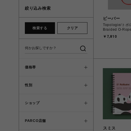
絞り込み検索
ビーバー
Topologie/ト
検索する
クリア
Braided O-Rop
￥7,810
価格帯
性別
ショップ
PARCO店舗
スミス