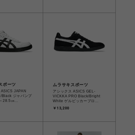
スポーツ
ムラサキスポーツ
SICS JAPAN
アシックス ASICS GEL-
te/Black ジャパンプ
VICKKA PRO Black/Bright
～28.5㎝
White ゲルビッカープロ
.100
26.0cm～28.0㎝
￥13,200
071079 メンズ レデ
1201A486.006
ニーカー スケートボ
4570158997553 メンズ スニ
ーカー スケートボード 【送料
】
無料 北海道/沖縄/離島を除
く】