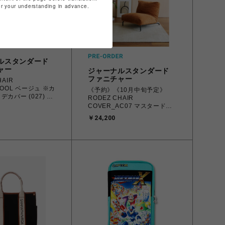
for your understanding in advance.
ルスタンダード
ャー
ジャーナルスタンダード
ファニチャー
HAIR
OOL ベージュ ※カ
《予約》《10月中旬予定》
デカバー (027) 家
RODEZ CHAIR
COVER_AC07 マスタード
※カバーのみ ロデチェア カバ
￥24,200
ー (086) 700