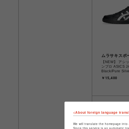
ムラサキスポ
【NEW】 アシ
ンプロ ASICS J
Black/Pure Sil
28.0㎝ 1203B20
￥15,400
45736900682
ーカー スポーツス
料無料 北海道/
く】
<About foreign language trans
We will translate the homepage into 
Since this service is an automatic tr