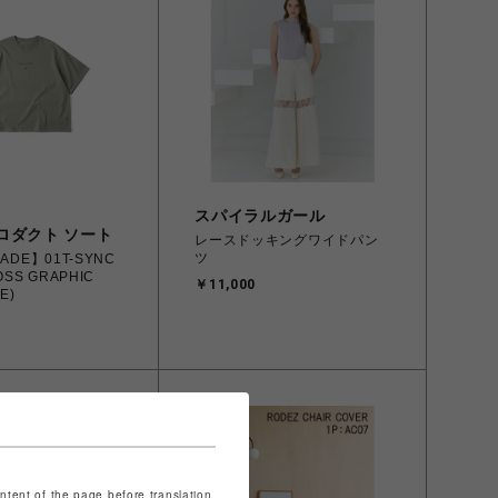
スパイラルガール
ロダクト ソート
レースドッキングワイドパン
ツ
ADE】01T-SYNC
OSS GRAPHIC
￥11,000
E)
ontent of the page before translation.