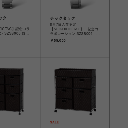
ック
チックタック
8月7日入荷予定
×TiCTAC】記念コラ
【SEIKO×TiCTAC】 記念コ
 SZSB006 自動
ラボレーション SZSB006 ブ
ラック
￥55,000