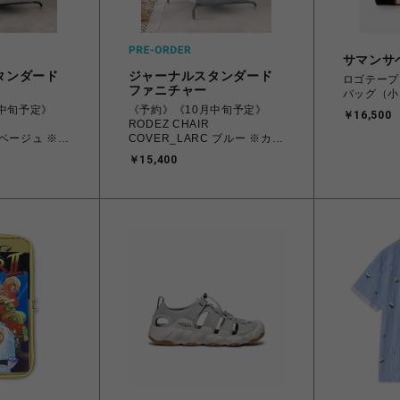
サマンサ
タンダード
ジャーナルスタンダード
ロゴテープ
ファニチャー
バッグ（小
中旬予定》
《予約》《10月中旬予定》
￥16,500
RODEZ CHAIR
C ベージュ ※カ
COVER_LARC ブルー ※カバ
バー（027）
ーのみ ロデカバー（044）
￥15,400
700