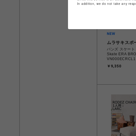
In addition, we do not take any resp
ムラサキスポ
バンズ スケート 
Skate ERA BR
VN000ECRCL1
28.0㎝ スニー
￥9,350
ディース シュー
01982664457
縄/離島 着払い