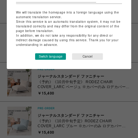
み ロデカバー (027) 家具
￥17,600
We will translate the homepage into a foreign language using the
automatic translation service.
Since this service is an automatic translation system, it may not be
translated correctly and may differ from the original content of the
page before translation.
In addition, we do not take any responsibility for any direct or
ジャーナルスタンダード ファニチャー
indirect damage caused by using this service. Thank you for your
《予約》《10月中旬予定》 RODEZ CHAIR
understanding in advance.
COVER_AC07 マスタード ※カバーのみ ロデチェア
カバー (086) 700
￥24,200
Switch language
Cancel
ジャーナルスタンダード ファニチャー
《予約》《10月中旬予定》 RODEZ CHAIR
COVER_LARC ベージュ ※カバーのみ ロデカバー
（027） 700
￥15,400
ジャーナルスタンダード ファニチャー
《予約》《10月中旬予定》RODEZ CHAIR
COVER_LARC ブルー ※カバーのみ ロデカバー
（044） 700
￥15,400