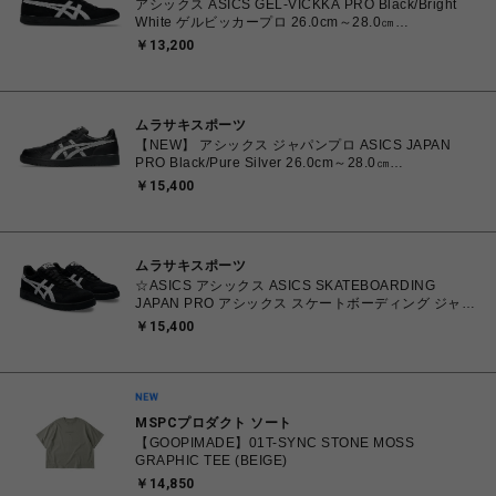
アシックス ASICS GEL-VICKKA PRO Black/Bright
White ゲルビッカープロ 26.0cm～28.0㎝
1201A486.006 4570158997553 メンズ スニーカー
￥13,200
スケートボード 【送料無料 北海道/沖縄/離島を除く】
ムラサキスポーツ
【NEW】 アシックス ジャパンプロ ASICS JAPAN
PRO Black/Pure Silver 26.0cm～28.0㎝
1203B205.001 4573690068224 メンズ スニーカー
￥15,400
スポーツスタイル 【送料無料 北海道/沖縄/離島を除
く】
ムラサキスポーツ
☆ASICS アシックス ASICS SKATEBOARDING
JAPAN PRO アシックス スケートボーディング ジャパ
ンプロ Black/White 26.0㎝～28.5㎝
￥15,400
4550456620070【送料無料 北海道/沖縄/離島を除く】
MSPCプロダクト ソート
【GOOPIMADE】01T-SYNC STONE MOSS
GRAPHIC TEE (BEIGE)
￥14,850