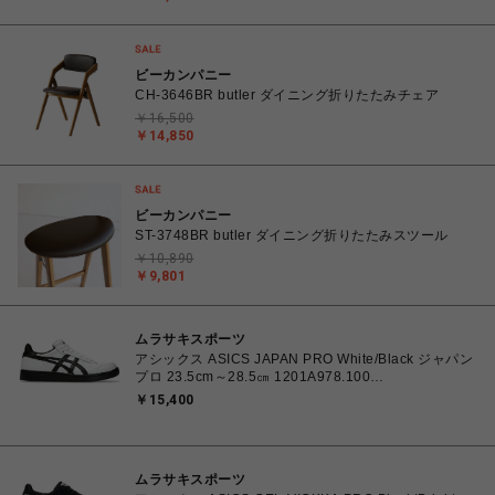
ビーカンパニー
CH-3646BR butler ダイニング折りたたみチェア
￥16,500
￥14,850
ビーカンパニー
ST-3748BR butler ダイニング折りたたみスツール
￥10,890
￥9,801
ムラサキスポーツ
アシックス ASICS JAPAN PRO White/Black ジャパン
プロ 23.5cm～28.5㎝ 1201A978.100
4550457071079 メンズ レディース スニーカー スケ
￥15,400
ートボード 【送料無料 北海道/沖縄/離島を除く】
ムラサキスポーツ