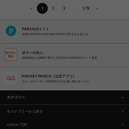
＜
1
2
3
…
378
＞
PARCOポイント
全国のPARCOやONLINE PARCOで貯まる＆使える
ポケパル払い
初回登録＆お買物で最大1,500円分のPARCOポイント進呈
POCKET PARCO（公式アプリ）
コイン＆クーポンでPARCOでのお買い物がオトクに
カテゴリー
全カテゴリーから探す
culture TOP