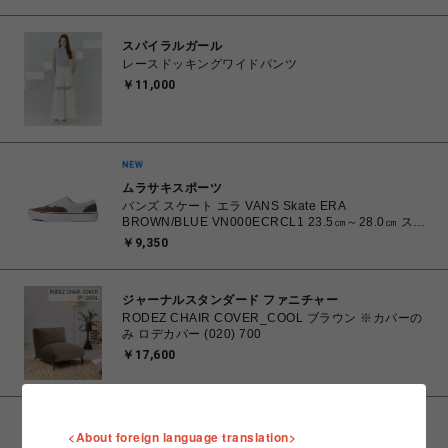
スパイラルガール
レースドッキングワイドパンツ
￥11,000
ムラサキスポーツ
バンズ スケート エラ VANS Skate ERA
BROWN/BLUE VN000ECRCL1 23.5㎝～28.0㎝ スニ
ーカー メンズ レディース シューズ 0198266445786
￥9,350
【北海道/沖縄/離島 着払い】
ジャーナルスタンダード ファニチャー
RODEZ CHAIR COVER_COOL ブラウン ※カバーの
み ロデカバー (020) 700
￥17,600
ジャーナルスタンダード ファニチャー
<About foreign language translation>
RODEZ CHAIR COVER_COOL ベージュ ※カバーの