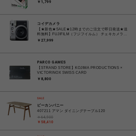
instax WIDE ワイド 1パック(10枚入) INSTAX
￥1,799
WIDE WW1
コイデカメラ
【★新色★SALE★12時までのご注文で即日発送★送
料無料】FUJIFILM（フジフイルム） チェキカメラ
INSTAX mini99 シルバー
￥27,999
PARCO GAMES
【STRAND STORE】KOJIMA PRODUCTIONS ×
VICTORINOX SWISS CARD
￥8,800
ビーカンパニー
407211 アマン ダイニングテーブル120
￥64,900
￥58,410