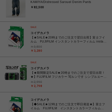
KAMIYA/Distressed Sarouel Denim Pants
￥82,500
コイデカメラ
【★SALE★20時までのご注文で翌日出荷】富士フイ
ルム FUJIFILM インスタントカラーフィルム instax
WIDE ワイド 2パック(10枚入×2) INSTAXWIDEWW2
￥3,800
￥3,280
コイデカメラ
【★期間限定SALE★20時までのご注文で翌日出荷！
★】FUJIFILM フジカラー 写ルンです シンプルエース
27枚撮り レンズ付きフィルム
￥2,990
￥2,798
コイデカメラ
【◆SALE★12時までのご注文で即日発送★】富士フ
イルム FUJIFILM インスタントカラーフィルム