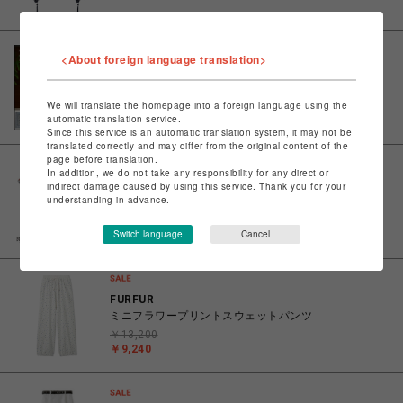
<About foreign language translation>
ビーカンパニー
フロアラグ(130×190cm) ミーサ イエロー
We will translate the homepage into a foreign language using the
￥17,380
automatic translation service.
￥15,642
Since this service is an automatic translation system, it may not be
translated correctly and may differ from the original content of the
page before translation.
In addition, we do not take any responsibility for any direct or
FURFUR
indirect damage caused by using this service. Thank you for your
understanding in advance.
スヌーピーコラボ総柄Tシャツ
￥7,920
Switch language
Cancel
￥3,960
FURFUR
ミニフラワープリントスウェットパンツ
￥13,200
￥9,240