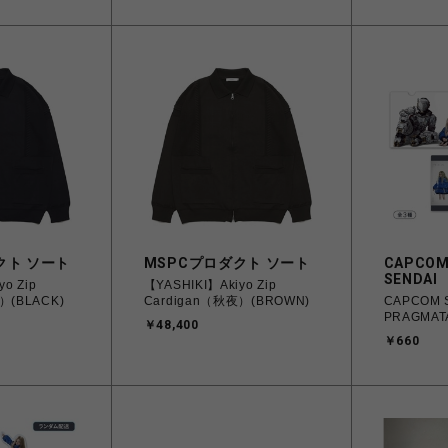
クト ソート
MSPCプロダクト ソート
CAPCOM
SENDAI
o Zip
【YASHIKI】Akiyo Zip
）(BLACK)
Cardigan（秋夜）(BROWN)
CAPCOM 
PRAGMA
￥48,400
￥660