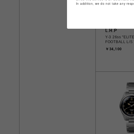
In addition, we do not take any resp
L.H.P
Y-3 26ss "ELITE
FOOTBALL L/S 
￥34,100