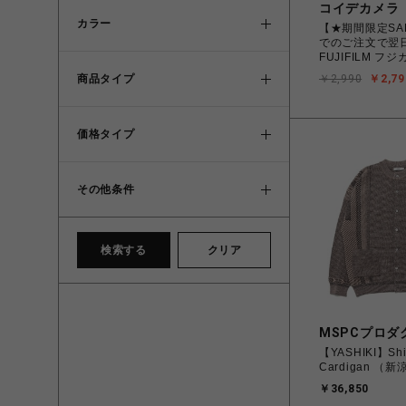
コイデカメラ
カラー
【★期間限定SA
でのご注文で翌
FUJIFILM フ
です シンプルエ
￥2,990
￥2,79
商品タイプ
り レンズ付き
価格タイプ
その他条件
検索する
クリア
MSPCプロダ
【YASHIKI】Shi
Cardigan （新涼
￥36,850