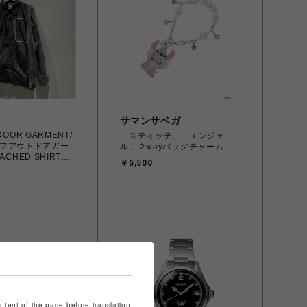
サマンサベガ
DOOR GARMENT/
「スティッチ」「エンジェ
フアウトドアガー
ル」２wayバッグチャーム
ACHED SHIRTS
￥5,500
S02
ontent of the page before translation.