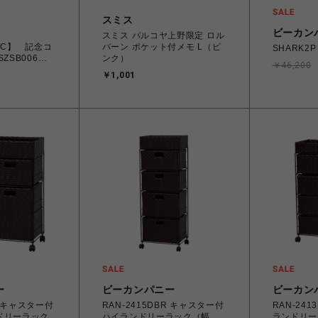
スミス
ビーカン
スミス パルコヤ上野限定 ロル
TAC】 記念コ
バーン ポケット付メモ L（ピ
SHARK2
SZSB006
ンク）
￥46,200
￥1,001
ー
ビーカンパニー
ビーカン
R キャスター付
RAN-2415DBR キャスター付
RAN-24
ドリーラック
ハイランドリーラック（幅
ランドリー