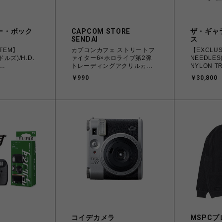
ー・ボック
CAPCOM STORE
ザ・ギャ
SENDAI
ス
ITEM】
カプコンカフェ ストリートフ
【EXCLUS
ルズ)/H.D.
ァイター6×ホロライブ第2弾
NEEDLES
トレーディングアクリルカラ
NYLON T
ビナ
JACKET/
￥990
￥30,800
コイデカメラ
MSPCプ