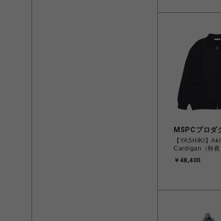
MSPCプロダ
【YASHIKI】Akiy
Cardigan（秋夜
￥48,400