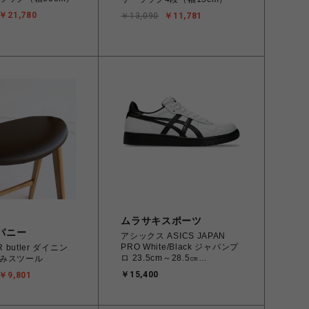
￥21,780
￥13,090
￥11,781
ムラサキスポーツ
パニー
アシックス ASICS JAPAN
PRO White/Black ジャパンプ
イニン
ロ 23.5cm～28.5㎝
みスツール
1201A978.100
￥15,400
￥9,801
4550457071079 メンズ レデ
ィース スニーカー スケートボ
ード 【送料無料 北海道/沖縄/