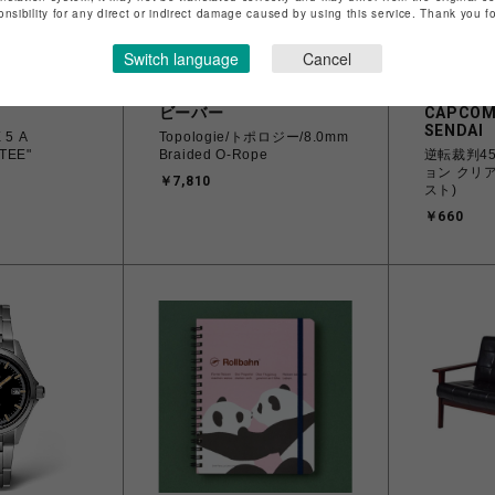
onsibility for any direct or indirect damage caused by using this service. Thank you 
Switch language
Cancel
ビーバー
CAPCOM
SENDAI
 5 A
Topologie/トポロジー/8.0mm
TEE"
Braided O-Rope
逆転裁判4
ョン クリ
￥7,810
スト)
￥660