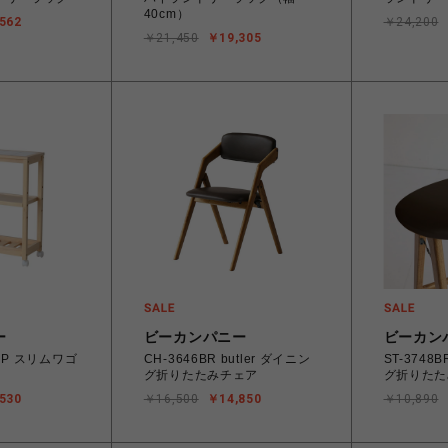
40cm）
562
￥24,200
￥21,450
￥19,305
ー
ビーカンパニー
ビーカン
OUP スリムワゴ
CH-3646BR butler ダイニン
ST-3748BR butler ダ
グ折りたたみチェア
グ折りたた
530
￥16,500
￥14,850
￥10,890