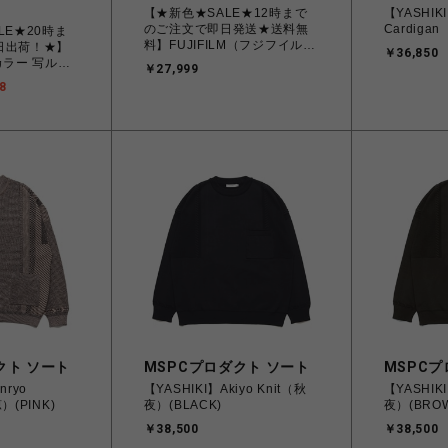
【★新色★SALE★12時まで
【YASHIKI
のご注文で即日発送★送料無
Cardiga
LE★20時ま
料】FUJIFILM（フジフイル
日出荷！★】
￥36,850
ム） チェキカメラ INSTAX
ジカラー 写ルン
￥27,999
mini99 シルバー
ース 27枚撮
8
フィルム
クト ソート
MSPCプロダクト ソート
MSPCプ
nryo
【YASHIKI】Akiyo Knit（秋
【YASHIKI
）(PINK)
夜）(BLACK)
夜）(BRO
￥38,500
￥38,500