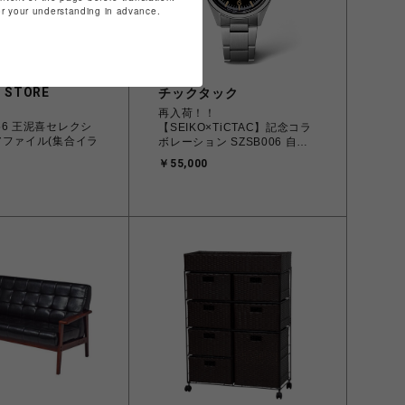
for your understanding in advance.
 STORE
チックタック
再入荷！！
56 王泥喜セレクシ
【SEIKO×TiCTAC】記念コラ
アファイル(集合イラ
ボレーション SZSB006 自動
巻 メンズ
￥55,000