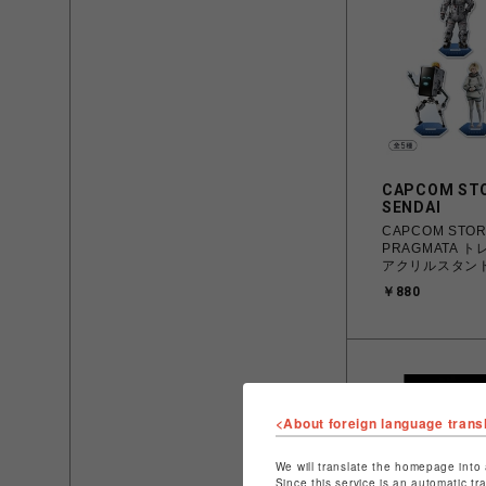
CAPCOM ST
SENDAI
CAPCOM STO
PRAGMATA 
アクリルスタン
￥880
<About foreign language trans
We will translate the homepage into 
Since this service is an automatic tr