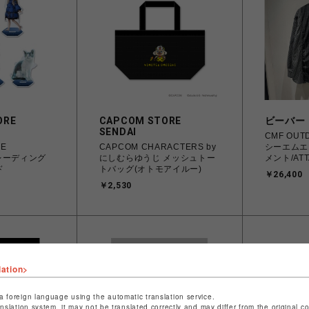
ORE
CAPCOM STORE
ビーバー
SENDAI
CMF OUT
RE
CAPCOM CHARACTERS by
シーエムエ
トレーディング
にしむらゆうじ メッシュトー
メント/ATT
ド
トバッグ(オトモアイルー)
CMF2602-
￥26,400
￥2,530
lation>
a foreign language using the automatic translation service.
anslation system, it may not be translated correctly and may differ from the original c