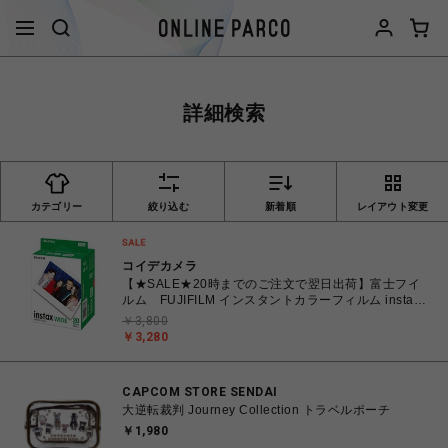
詳細検索
カテゴリー
絞り込む
新着順
レイアウト変更
コイデカメラ
【★SALE★20時までのご注文で翌日出荷】富士フイ
ルム FUJIFILM インスタントカラーフィルム instax
WIDE ワイド 2パック(10枚入×2) INSTAXWIDEWW2
￥3,800
￥3,280
CAPCOM STORE SENDAI
大逆転裁判 Journey Collection トラベルポーチ
￥1,980