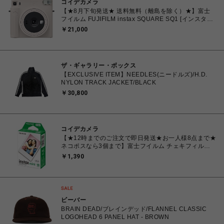
コイデカメラ
【★8月下旬発送★ 送料無料（離島を除く）★】富士
フイルム FUJIFILM instax SQUARE SQ1 [インスタン
トカメラ チェキスクエア チョークホワイト
￥21,000
ザ・ギャラリー・ボックス
【EXCLUSIVE ITEM】NEEDLES(ニードルズ)/H.D.
NYLON TRACK JACKET/BLACK
￥30,800
コイデカメラ
【★12時までのご注文で即日発送★お一人様8点まで★
ネコポスなら3個まで】富士フイルム チェキフィル
ム FUJIFILM INSTAX MINI JP1 [ チェキ instax mini
￥1,390
専用フィルム 白(無地)フレーム 10枚入り 1パック]
ビーバー
BRAIN DEAD/ブレインデッド/FLANNEL CLASSIC
LOGOHEAD 6 PANEL HAT - BROWN