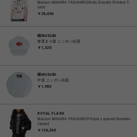
Maison MIHARA YASUHIRO/Kids Doodle Printed T-
shirt
￥26,400
晴MUSUBI
箸置き小皿 ニッポン絵皿
￥1,320
晴MUSUBI
中皿 ニッポン絵皿
￥1,980
ROYAL FLASH
Maison MIHARA YASUHIRO/Triple Layered Bomber
Jacket
￥126,500