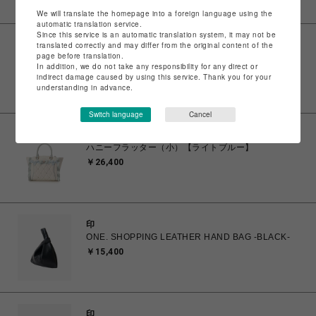
We will translate the homepage into a foreign language using the
automatic translation service.
Since this service is an automatic translation system, it may not be
translated correctly and may differ from the original content of the
サマンサベガ
page before translation.
ハニーフラッター（小）【ピンク】
In addition, we do not take any responsibility for any direct or
￥26,400
indirect damage caused by using this service. Thank you for your
understanding in advance.
Switch language
Cancel
サマンサベガ
ハニーフラッター（小）【ライトブルー】
￥26,400
印
ONE. SHOPPING LEATHER HAND BAG -BLACK-
￥15,400
印