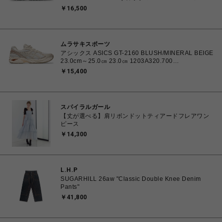
㎝ 1203A734.102 4571633264412 ユニセックス ス
￥16,500
ニーカー スポーツスタイル 【送料無料 北海道/沖縄/離
島を除く】
ムラサキスポーツ
アシックス ASICS GT-2160 BLUSH/MINERAL BEIGE
23.0cm～25.0㎝ 23.0㎝ 1203A320.700
4571633253669 レディース スニーカー スポーツスタ
￥15,400
イル 【送料無料 北海道/沖縄/離島を除く】
スパイラルガール
【丈が選べる】肩リボンドットティアードフレアワン
ピース
￥14,300
L.H.P
SUGARHILL 26aw "Classic Double Knee Denim
Pants"
￥41,800