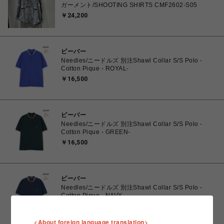
ガーメント/SHOOTING SHIRTS CMF2602-S05
￥24,200
ビーバー
Needles/ニードルズ 別注Shawl Collar S/S Polo -
Cotton Pique - ROYAL-
￥16,500
ビーバー
Needles/ニードルズ 別注Shawl Collar S/S Polo -
Cotton Pique - GREEN-
￥16,500
ビーバー
Needles/ニードルズ 別注Shawl Collar S/S Polo -
Cotton Pique - NAVY-
￥16,500
<About foreign language translation>