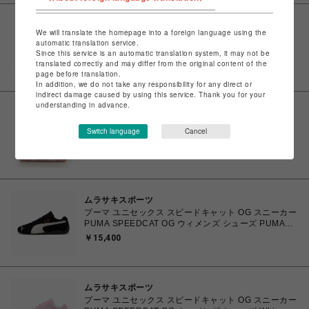
サマンサベガセレブリティ
We will translate the homepage into a foreign language using the
「シュガーバニーズ」折財布
automatic translation service.
￥16,280
Since this service is an automatic translation system, it may not be
translated correctly and may differ from the original content of the
page before translation.
In addition, we do not take any responsibility for any direct or
indirect damage caused by using this service. Thank you for your
understanding in advance.
サマンサベガセレブリティ
「シュガーバニーズ」ハンドバッグ
Switch language
Cancel
￥24,200
ムラサキスポーツ
プーマ ユニセックス スピードキャット OG スニーカー
PUMA SPEEDCAT OG ウィメンズ シューズ PUMA
Black-PUMA White 23.0cm～25.0cm 398846_01
￥15,400
4067979315753 【送料無料 北海道/沖縄/離島を除
く】
ムラサキスポーツ
プーマ ユニセックス スピードキャット OG スニーカー