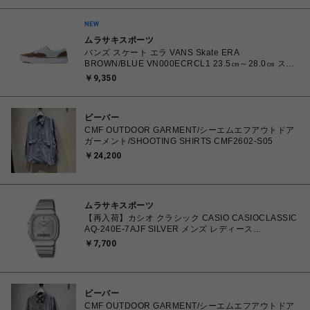
ムラサキスポーツ
バンズ スケート エラ VANS Skate ERA
BROWN/BLUE VN000ECRCL1 23.5㎝～28.0㎝ スニ
ーカー メンズ レディース シューズ 0198266445786
￥9,350
【北海道/沖縄/離島 着払い】
ビーバー
CMF OUTDOOR GARMENT/シーエムエフアウトドア
ガーメント/SHOOTING SHIRTS CMF2602-S05
￥24,200
ムラサキスポーツ
【再入荷】カシオ クラシック CASIO CASIOCLASSIC
AQ-240E-7AJF SILVER メンズ レディース
4549526409615 腕時計 国内正規品 【 北海道/沖縄/離
￥7,700
島 着払い】
ビーバー
CMF OUTDOOR GARMENT/シーエムエフアウトドア