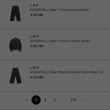
L.H.P
SUGARHILL 26aw "Classic Denim Pants"
￥35,200
L.H.P
SUGARHILL 26aw "Classic Denim Jacket"
￥45,100
L.H.P
SUGARHILL 26aw "Modern Denim Pants Wide Cut"
￥33,000
＜
1
2
3
…
379
＞