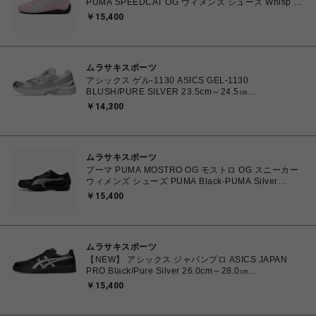
PUMA SPEEDCAT OG ウィメンズ シューズ Whisp Of
Pink-PUMA White 23.0cm～25.0cm 398846_04
￥15,400
4067982462857 【送料無料 北海道/沖縄/離島を除
く】
ムラサキスポーツ
アシックス ゲル-1130 ASICS GEL-1130
BLUSH/PURE SILVER 23.5cm～24.5㎝
1203A609.700 4571633242793 レディース スニーカ
￥14,300
ー スポーツスタイル 【送料無料 北海道/沖縄/離島を除
く】
ムラサキスポーツ
プーマ PUMA MOSTRO OG モストロ OG スニーカー
ウィメンズ シューズ PUMA Black-PUMA Silver
23.0cm～25.0㎝ 397330_17 4069157788854 【送料
￥15,400
無料 北海道/沖縄/離島を除く】
ムラサキスポーツ
【NEW】 アシックス ジャパンプロ ASICS JAPAN
PRO Black/Pure Silver 26.0cm～28.0㎝
1203B205.001 4573690068224 メンズ スニーカー
￥15,400
スポーツスタイル 【送料無料 北海道/沖縄/離島を除
く】