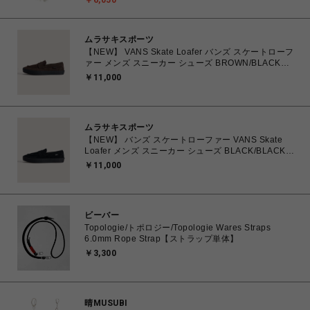
￥6,050
ムラサキスポーツ
【NEW】 VANS Skate Loafer バンズ スケートローフ
ァー メンズ スニーカー シューズ BROWN/BLACK
26.0cm～28.0cm VN000VA6Y49 0198266309224
￥11,000
【送料無料 北海道/沖縄/離島を除く】
ムラサキスポーツ
【NEW】 バンズ スケートローファー VANS Skate
Loafer メンズ スニーカー シューズ BLACK/BLACK
25.0cm～29.0cm VN000VA6BKA 0198266309118
￥11,000
【送料無料 北海道/沖縄/離島を除く】
ビーバー
Topologie/トポロジー/Topologie Wares Straps
6.0mm Rope Strap【ストラップ単体】
￥3,300
晴MUSUBI