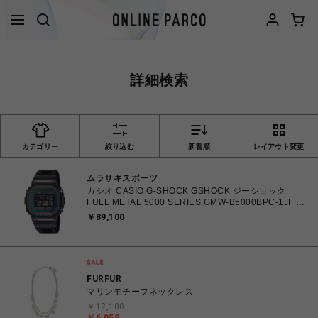
詳細検索
カテゴリー
絞り込む
新着順
レイアウト変更
ムラサキスポーツ
カシオ CASIO G-SHOCK GSHOCK ジーショック
FULL METAL 5000 SERIES GMW-B5000BPC-1JF 防
水 耐衝撃構造 タフソーラー（ソーラー充電） 電波時
￥89,100
計 日本・北米・ヨーロッパ・中国地域対応
MULTIBAND6 腕時計 【送料無料 北海道/沖縄/離島除
く】
FURFUR
マリンモチーフネックレス
￥12,100