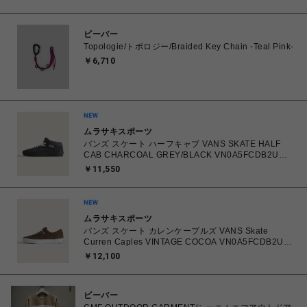
ビーバー
Topologie/トポロジー/Braided Key Chain -Teal Pink-
￥6,710
ムラサキスポーツ
バンズ スケート ハーフキャブ VANS SKATE HALF
CAB CHARCOAL GREY/BLACK VN0A5FCDB2U
26.0㎝～28.0㎝ スニーカー メンズ シューズ
￥11,550
0198268769866 【送料無料 北海道/沖縄/離島を除
く】
ムラサキスポーツ
バンズ スケート カレンケープルズ VANS Skate
Curren Caples VINTAGE COCOA VN0A5FCDB2U
26.0㎝～28.0㎝ スニーカー メンズ シューズ
￥12,100
0198266422336 【送料無料 北海道/沖縄/離島を除
く】
ビーバー